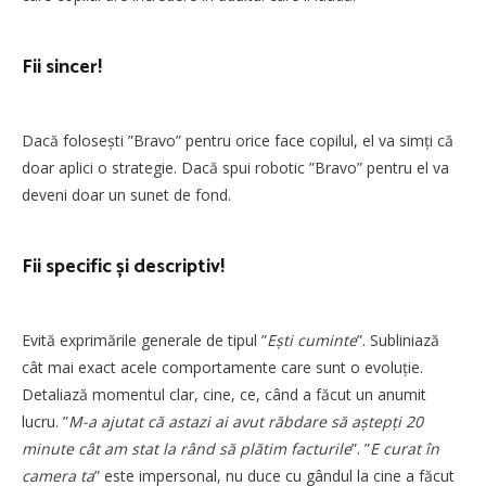
Fii sincer!
Dacă folosești ”Bravo” pentru orice face copilul, el va simți că
doar aplici o strategie. Dacă spui robotic ”Bravo” pentru el va
deveni doar un sunet de fond.
Fii specific și descriptiv!
Evită exprimările generale de tipul ”
Ești cuminte
”. Subliniază
cât mai exact acele comportamente care sunt o evoluție.
Detaliază momentul clar, cine, ce, când a făcut un anumit
lucru. ”
M-a ajutat că astazi ai avut răbdare să aștepți 20
minute cât am stat la rând să plătim facturile
”. ”
E curat în
camera ta
” este impersonal, nu duce cu gândul la cine a făcut