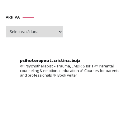
ARHIVA
ARHIVA
psihoterapeut_cristina_buja
🌱 Psychotherapist – Trauma, EMDR & IoPT
🌱 Parental
counseling & emotional education
🌱 Courses for parents
and professionals
🌱 Book writer