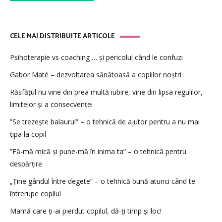
CELE MAI DISTRIBUITE ARTICOLE
Psihoterapie vs coaching … și pericolul când le confuzi
Gabor Maté – dezvoltarea sănătoasă a copiilor noștri
Răsfățul nu vine din prea multă iubire, vine din lipsa regulilor,
limitelor și a consecvenței
”Se trezește balaurul” – o tehnică de ajutor pentru a nu mai
țipa la copil
”Fă-mă mică și pune-mă în inima ta” – o tehnică pentru
despărțire
„Ține gândul între degete” – o tehnică bună atunci când te
întrerupe copilul
Mamă care ți-ai pierdut copilul, dă-ți timp și loc!