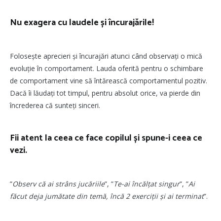
Nu exagera cu laudele și încurajările!
Folosește aprecieri și încurajări atunci când observați o mică
evoluție în comportament.
Lauda oferită pentru o schimbare
de comportament vine să întărească comportamentul pozitiv.
Dacă îi lăudați tot timpul, pentru absolut orice, va pierde din
încrederea că sunteți sinceri.
Fii atent la ceea ce face copilul și spune-i ceea ce
vezi.
”
Observ că ai strâns jucăriile
”, ”
Te-ai încălțat singur
”, ”
Ai
făcut deja jumătate din temă, încă 2 exerciții și ai terminat
”.