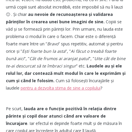
urmă copiii sunt absolut incredibili, este imposibil să nu îi lauzi
🙂 . Și chiar
au nevoie de recunoașterea și validarea
părinților în crearea unei bune imagini de sine.
Copiii se
văd și se formează prin părinții lor. Prin urmare, nu lauda este
problema ci modul în care o facem. Chiar este o diferență
foarte mare între un ”
Bravo
” spus repetitiv, automat și pentru
orice și ”
Ești foarte bun la asta
”, ”
Ai făcut o treabă foarte
bună aici
”, ”
Cât de frumos ai aranjat patul
”, ”
Uite cât de bine
te-ai descurcat să te îmbraci singur
” etc.
Laudele au și ele
rolul lor, dar contează mult modul în care le exprimăm și
cum și când le folosim.
Cum să folosești încurajările și
laudele
pentru a dezvolta stima de sine a copilului
?
Pe scurt,
lauda are o funcție pozitivă în relaţia dintre
părinte şi copil doar atunci când are valoare de
încurajare
. Iar efectul ei depinde foarte mult și de măsura în
care copilul are încredere în adultul care îl laudă.