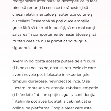
reorganizare interioară: să descoperi ce îți face 
bine, să renunți la ceea ce te rănește și să 
creezi relații mai calde și autentice cu tine și 
cu ceilalți. Înseamnă să poți duce emoțiile 
grele fără să te rupi în bucăți, să nu mai cauți 
salvarea în comportamente nesănătoase și să 
îți oferi ceea ce nu ai primit cândva: grijă, 
siguranță, iubire.
Avem în noi toată această putere de a fi buni 
și bine cu noi înșine, doar că resursele de care 
avem nevoie pot fi blocate în experiențele 
timpurii dureroase, nevindecate încă. O să 
lucrăm împreună cu atenție, răbdare, empatie 
și blândețe, într-un spațiu sigur și confidențial. 
Întâlnirile pot avea loc atât la cabinet cât și 
online, pe platforma 
Google Meet
 care este 