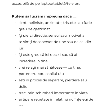
accesibilă de pe laptop/tabletă/telefon.
Putem să lucrăm împreună dacă .... 
simți neliniște, anxietate, tristețe sau furie 
greu de gestionat
îți pierzi direcția, sensul sau motivația
te simți deconectat de tine sau de cei din 
jur
îți este greu să iei decizii sau să ai 
încredere în tine 
vrei relații mai sănătoase — cu tine, 
partenerul sau copilul tău 
ești în proces de separare, pierdere sau 
doliu  
treci prin schimbări importante în viață  
ai tipare repetate în relații și nu înțelegi de 
ce  