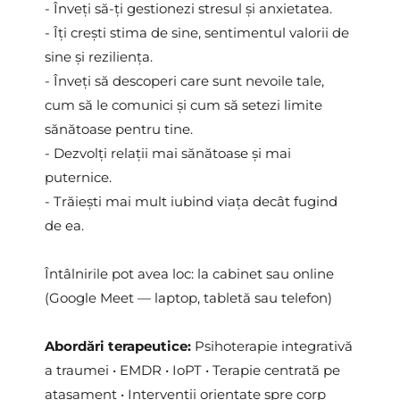
- Înveți să-ți gestionezi stresul și anxietatea.
- Îți crești stima de sine, sentimentul valorii de 
sine și reziliența.
- Înveți să descoperi care sunt nevoile tale, 
cum să le comunici și cum să setezi limite 
sănătoase pentru tine.
- Dezvolți relații mai sănătoase și mai 
puternice.
- Trăiești mai mult iubind viața decât fugind 
de ea. 
Întâlnirile pot avea loc: la cabinet sau online 
(Google Meet — laptop, tabletă sau telefon)
Abordări terapeutice: 
Psihoterapie integrativă 
a traumei • EMDR • IoPT • Terapie centrată pe 
atașament • Intervenții orientate spre corp 