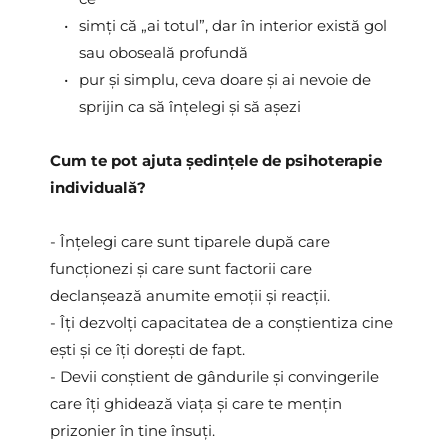
simți că „ai totul”, dar în interior există gol 
sau oboseală profundă 
pur și simplu, ceva doare și ai nevoie de 
sprijin ca să înțelegi și să așezi
Cum te pot ajuta ședințele de psihoterapie 
individuală?
- Înțelegi care sunt tiparele după care 
funcționezi și care sunt factorii care 
declanșează anumite emoții și reacții.
- Îți dezvolți capacitatea de a conștientiza cine 
ești și ce îți dorești de fapt.
- Devii conștient de gândurile și convingerile 
care îți ghidează viața și care te mențin 
prizonier în tine însuți.