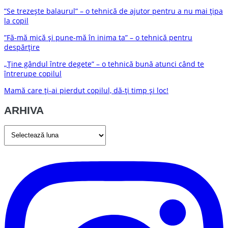
”Se trezește balaurul” – o tehnică de ajutor pentru a nu mai țipa
la copil
”Fă-mă mică și pune-mă în inima ta” – o tehnică pentru
despărțire
„Ține gândul între degete” – o tehnică bună atunci când te
întrerupe copilul
Mamă care ți-ai pierdut copilul, dă-ți timp și loc!
ARHIVA
ARHIVA