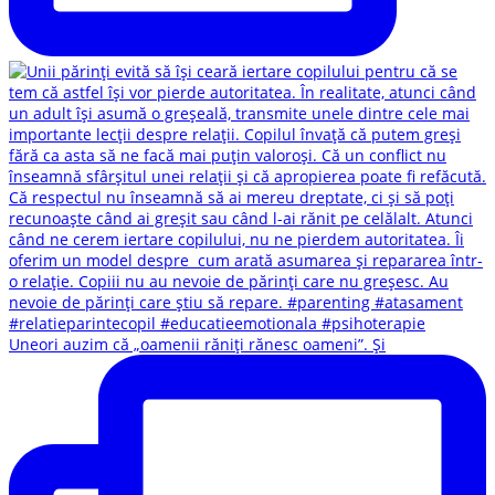
Uneori auzim că „oamenii răniți rănesc oameni”. Și