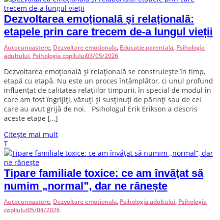
Dezvoltarea emoțională și relațională:
etapele prin care trecem de-a lungul vieții
Autocunoastere
,
Dezvoltare emotionala
,
Educatie parentala
,
Psihologia
adultului
,
Psihologia copilului
03/05/2026
D
ezvoltarea emoțională și relațională se construiește în timp,
etapă cu etapă. Nu este un proces întâmplător, ci unul profund
influențat de calitatea relațiilor timpurii, în special de modul în
care am fost îngrijiți, văzuți și susținuți de părinți sau de cei
care au avut grijă de noi. Psihologul Erik Erikson a descris
aceste etape […]
Citește mai mult
T
Tipare familiale toxice: ce am învățat să
numim „normal”, dar ne rănește
Autocunoastere
,
Dezvoltare emotionala
,
Psihologia adultului
,
Psihologia
copilului
05/04/2026