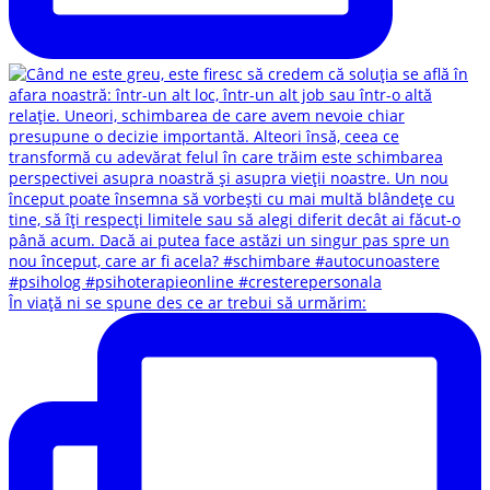
În viață ni se spune des ce ar trebui să urmărim: