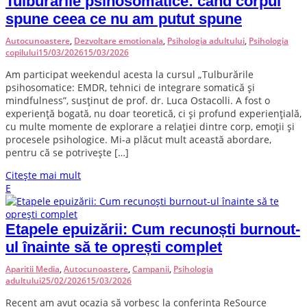
Tulburările psihosomatice: când corpul
spune ceea ce nu am putut spune
Autocunoastere
,
Dezvoltare emotionala
,
Psihologia adultului
,
Psihologia
copilului
15/03/2026
15/03/2026
A
m participat weekendul acesta la cursul „Tulburările
psihosomatice: EMDR, tehnici de integrare somatică și
mindfulness”, susținut de prof. dr. Luca Ostacolli. A fost o
experiență bogată, nu doar teoretică, ci și profund experiențială,
cu multe momente de explorare a relației dintre corp, emoții și
procesele psihologice. Mi-a plăcut mult această abordare,
pentru că se potrivește […]
Citește mai mult
E
Etapele epuizării: Cum recunoști burnout-
ul înainte să te oprești complet
Aparitii Media
,
Autocunoastere
,
Campanii
,
Psihologia
adultului
25/02/2026
15/03/2026
R
ecent am avut ocazia să vorbesc la conferința ReSource