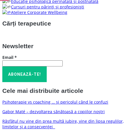
Educație psihologică perinatală și postnatală
Cursuri pentru părinți și profesioniști
Ateliere Corporate Wellbeing
Cărți terapeutice
Newsletter
Email
*
Cele mai distribuite articole
Psihoterapie vs coaching … și pericolul când le confuzi
Gabor Maté – dezvoltarea sănătoasă a copiilor noștri
Răsfățul nu vine din prea multă iubire, vine din lipsa regulilor,
limitelor și a consecvenței