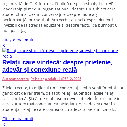
organizată de OLX, într-o sală plină de profesioniști din HR,
leadership și mediul organizațional, despre un subiect care
apare tot mai des în conversațiile despre muncă și
performanță: burnout-ul. Am vorbit atunci despre drumul
invizibil de la stres la epuizare și despre faptul că burnout-ul
nu apare […]
Citește mai mult
R
Relații care vindecă: despre prietenie,
adevăr și conexiune reală
Autocunoastere
,
Psihologia adultului
05/12/2025
Z
ilele trecute, în mijlocul unei conversații, mi-a venit în minte un
gând: cât de rar trăim, de fapt, relații autentice, acele relații
care vindecă. Și cât de mult avem nevoie de ele. Într-o lume în
care suntem mai conectați ca niciodată, dar adesea doar în
aparență, relațiile care contează cu adevărat se simt ca o […]
Citește mai mult
R