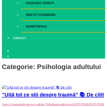
GAZDUIESC POVESTI
ONG-IST IN ROMANIA
ADVERTORIALE
CONTACT
Categorie:
Psihologia adultului
”Uită tot ce știi despre traumă” 📚 De citit
Carti si materiale pentru adulti
,
Psihologia adultului
22/07/2026
22/07/2026