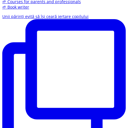
🌱 Courses for parents and professionals
🌱 Book writer
Unii părinți evită să își ceară iertare copilului