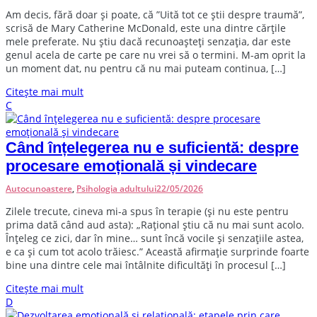
A
m decis, fără doar și poate, că ”Uită tot ce știi despre traumă”,
scrisă de Mary Catherine McDonald, este una dintre cărțile
mele preferate. Nu știu dacă recunoașteți senzația, dar este
genul acela de carte pe care nu vrei să o termini. M-am oprit la
un moment dat, nu pentru că nu mai puteam continua, […]
Citește mai mult
C
Când înțelegerea nu e suficientă: despre
procesare emoțională și vindecare
Autocunoastere
,
Psihologia adultului
22/05/2026
Z
ilele trecute, cineva mi-a spus în terapie (și nu este pentru
prima dată când aud asta): „Rațional știu că nu mai sunt acolo.
Înțeleg ce zici, dar în mine… sunt încă vocile și senzațiile astea,
e ca și cum tot acolo trăiesc.” Această afirmație surprinde foarte
bine una dintre cele mai întâlnite dificultăți în procesul […]
Citește mai mult
D