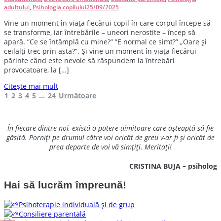
adultului
,
Psihologia copilului
25/09/2025
V
ine un moment în viața fiecărui copil în care corpul începe să
se transforme, iar întrebările – uneori nerostite – încep să
apară. ”Ce se întâmplă cu mine?” ”E normal ce simt?” „Oare și
ceilalți trec prin asta?”. Și vine un moment în viața fiecărui
părinte când este nevoie să răspundem la întrebări
provocatoare, la […]
Citește mai mult
Navigare
Pagină
Pagină
Pagină
Pagină
Pagină
Pagină
1
2
3
4
5
…
24
Următoare
în
articole
În fiecare dintre noi, există o putere uimitoare care așteaptă să fie
găsită. Porniți pe drumul către voi oricât de greu v-ar fi și oricât de
prea departe de voi vă simțiți. Meritați!
CRISTINA BUJA – psiholog
Hai să lucrăm împreună!
Psihoterapie individuală și de grup
Consiliere parentală