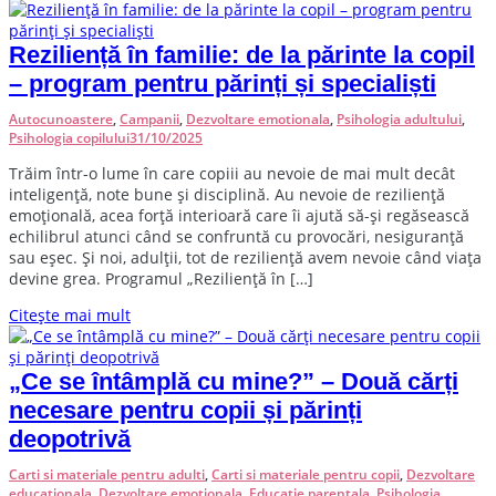
Reziliență în familie: de la părinte la copil
– program pentru părinți și specialiști
Autocunoastere
,
Campanii
,
Dezvoltare emotionala
,
Psihologia adultului
,
Psihologia copilului
31/10/2025
T
răim într-o lume în care copiii au nevoie de mai mult decât
inteligență, note bune și disciplină. Au nevoie de reziliență
emoțională, acea forță interioară care îi ajută să-și regăsească
echilibrul atunci când se confruntă cu provocări, nesiguranță
sau eșec. Și noi, adulții, tot de reziliență avem nevoie când viața
devine grea. Programul „Reziliență în […]
Citește mai mult
„Ce se întâmplă cu mine?” – Două cărți
necesare pentru copii și părinți
deopotrivă
Carti si materiale pentru adulti
,
Carti si materiale pentru copii
,
Dezvoltare
educationala
,
Dezvoltare emotionala
,
Educatie parentala
,
Psihologia