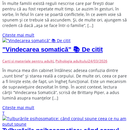
În multe familii există reguli nescrise care par firești doar
pentru că au fost repetate mult timp. Le auzim în gesturi, în
vorbe, în felul în care se poartă conflictele, în ce avem voie să
spunem și ce trebuie să ascundem. Și, de multe ori, ajungem să
credem că dacă „așa se face într-o familie”, […]
Citește mai mult
”Vindecarea somatică” 📚 De citit
Carti si materiale pentru adulti
,
Psihologia adultului
24/03/2026
În munca mea din cabinet întâlnesc adesea confuzia dintre
„sunt bine” și starea reală a corpului. De multe ori, ceea ce pare
a fi liniște este, de fapt, un îngheț funcțional. Este un mecanism
de supraviețuire dezvoltat în timp. În acest context, lectura
cărții ”Vindecarea Somatică”, scrisă de Brittany Piper, a adus
lumină asupra nuanțelor […]
Citește mai mult
T