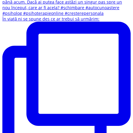
În viață ni se spune des ce ar trebui să urmărim: