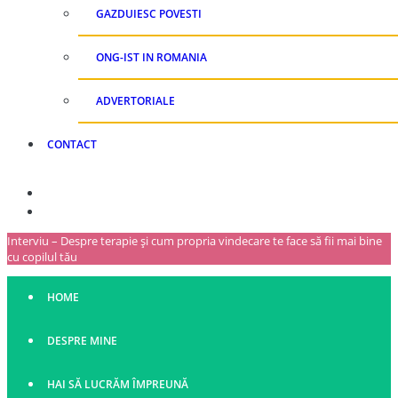
GAZDUIESC POVESTI
ONG-IST IN ROMANIA
ADVERTORIALE
CONTACT
Interviu – Despre terapie și cum propria vindecare te face să fii mai bine
cu copilul tău
HOME
DESPRE MINE
HAI SĂ LUCRĂM ÎMPREUNĂ