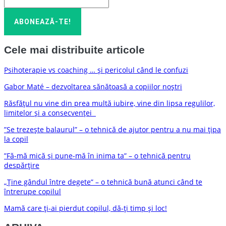
Cele mai distribuite articole
Psihoterapie vs coaching … și pericolul când le confuzi
Gabor Maté – dezvoltarea sănătoasă a copiilor noștri
Răsfățul nu vine din prea multă iubire, vine din lipsa regulilor,
limitelor și a consecvenței
”Se trezește balaurul” – o tehnică de ajutor pentru a nu mai țipa
la copil
”Fă-mă mică și pune-mă în inima ta” – o tehnică pentru
despărțire
„Ține gândul între degete” – o tehnică bună atunci când te
întrerupe copilul
Mamă care ți-ai pierdut copilul, dă-ți timp și loc!