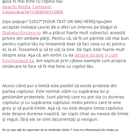
Aparitii Media
,
Campanii
Cristina Buja
14/11/2020
14/11/2020
[spu popup=”22027″]YOUR TEXT OR IMG HERE[/spu]Am
acceptat invitația Laurei de a oferi un interviu pe blogul ei
DialoguriSincere.ro
. Mi-a plăcut foarte mult subiectul, această
privire din ambele părți. Pentru că, să fii un părinte cât mai bun
pentru copilul tău nu înseamnă doar să faci ceva cu el, pentru
el, la el. Înseamnă și să te uiți la tine. De fapt, este foarte mult
despre asta. Așa că, am vorbit cu ea
despre terapie și cum
funcționează ea
. Am explicat prin câteva exemple cum propria
vindecare te face să fii mai bine cu copilul tău.
Atunci când pui o limită este posibil să existe proteste din
partea copilului. Este normal, stăm cu supărarea lui și
gestionăm protestele. Sunt părinți care nu pot sta cu durerea
copilului și cu supărarea copilului, motiv pentru care le vine
greu și să pună limite. Așa că, nu este despre limita copilului,
este despre durerea noastră. Iar copiii chiar au nevoie de limite
și reguli, fără ele se simt dezorientați și nesiguri.
De ce este atât de important să ne vindecăm rănile ? Cum ne influențează ele relația cu