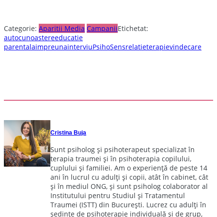
Categorie:
Aparitii Media
Campanii
Etichetat:
autocunoastere
educatie
parentala
impreuna
interviu
PsihoSens
relatie
terapie
vindecare
Cristina Buja
Sunt psiholog și psihoterapeut specializat în
terapia traumei și în psihoterapia copilului,
cuplului și familiei. Am o experiență de peste 14
ani în lucrul cu adulți și copii, atât în cabinet, cât
și în mediul ONG, și sunt psiholog colaborator al
Institutului pentru Studiul și Tratamentul
Traumei (ISTT) din București. Lucrez cu adulți în
ședințe de psihoterapie individuală și de grup,