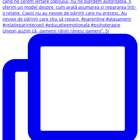
Uneori auzim că „oamenii răniți rănesc oameni”. Și