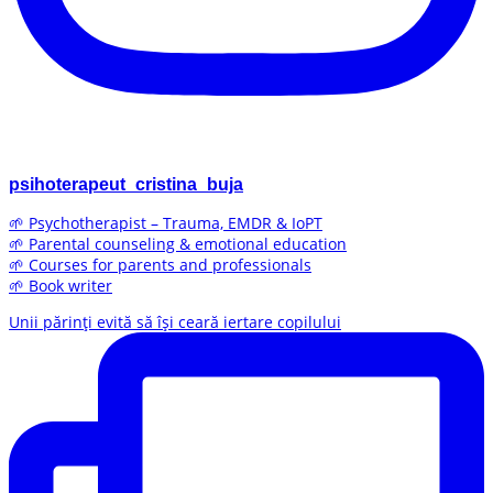
psihoterapeut_cristina_buja
🌱 Psychotherapist – Trauma, EMDR & IoPT
🌱 Parental counseling & emotional education
🌱 Courses for parents and professionals
🌱 Book writer
Unii părinți evită să își ceară iertare copilului