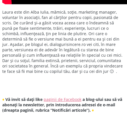
Laura este din Alba Iulia, mămică, soție, marketing manager,
voluntar în asociații, fan al cărților pentru copii, pasionată de
scris. De curând și-a găsit vocea aceea care o îndeamnă să
pună pe foaie sentimente, trăiri, experiențe, lucruri ce o
schimbă, influențează, țin pe linia de plutire. Ori care o
determină să fie o versiune mai bună a ei pentru ea și cei din
jur. Așadar, pe blogul ei, dialogurisincere.ro vei citi, în mare
parte, versiunea ei de adevăr în legătură cu starea de bine
personală și cum influențează ea relațiile în special cu cei mici.
Dar și cu soțul, familia extinsă, prietenii, serviciul, comunitatea
ori societatea în general. Încă un exemplu că propria vindecare
te face să fii mai bine cu copilul tău, dar și cu cei din jur 🙂 .
♦
Vă invit să dați like
paginii de Facebook
a blog-ului sau să vă
abonați la newsletter, prin introducerea adresei de e-mail
(dreapta paginii, rubrica “Notificări articole”).
♦