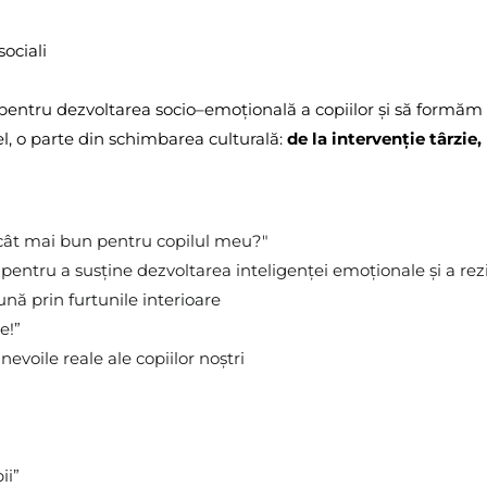
sociali
entru dezvoltarea socio–emoțională a copiilor și să formăm a
el, o parte din schimbarea culturală: 
de la intervenție târzie,
ât mai bun pentru copilul meu?"
ntru a susține dezvoltarea inteligenței emoționale și a rezil
ună prin 
furtunile interioare
e!”
nevoile reale ale copiilor noștri 
ii”