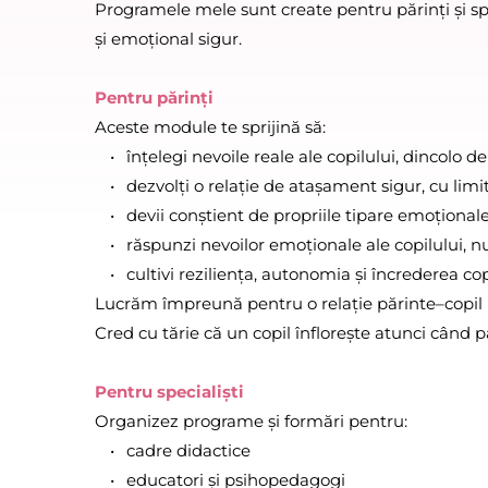
Programele mele sunt create pentru părinți și spec
și emoțional sigur.
Pentru părinți
Aceste module te sprijină să:
înțelegi nevoile reale ale copilului, dincol
dezvolți o relație de atașament sigur, cu lim
devii conștient de propriile tipare emoționale
răspunzi nevoilor emoționale ale copilului, 
cultivi reziliența, autonomia și încrederea cop
Lucrăm împreună pentru o relație părinte–copil b
Cred cu tărie că un copil înflorește atunci când pări
Pentru specialiști
Organizez programe și formări pentru:
cadre didactice
educatori și psihopedagogi