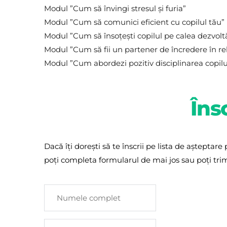
Modul ”Cum să învingi stresul și furia”        
Modul ”Cum să comunici eficient cu copilul tău”
Modul ”Cum să însoțești copilul pe calea dezvoltă
Modul ”Cum să fii un partener de încredere în rel
Modul ”Cum abordezi pozitiv disciplinarea copilu
Îns
Dacă îți dorești să te înscrii pe lista de aștepta
poți completa formularul de mai jos sau poți trim