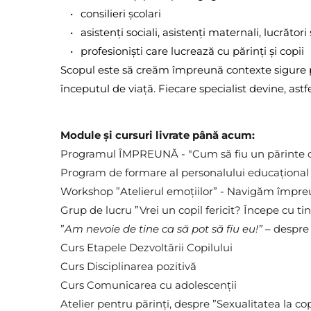
consilieri școlari
asistenți sociali, asistenți maternali, lucrători 
profesioniști care lucrează cu părinți și copii
Scopul este să creăm împreună contexte sigure p
începutul de viață. Fiecare specialist devine, astf
Module și cursuri livrate până acum:
Programul ÎMPREUNĂ - "Cum să fiu un părinte c
Program de formare al personalului educațional pe
Workshop ”Atelierul emoțiilor” - Navigăm împre
Grup de lucru ”Vrei un copil fericit? Începe cu tin
”
Am nevoie de tine ca să pot să fiu eu!”
 – despre 
Curs 
Etapele Dezvoltării Copilului
Curs 
Disciplinarea pozitivă 
Curs Comunicarea cu adolescenții 
Atelier pentru părinți, despre ”Sexualitatea la cop