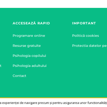
ACCESEAZĂ RAPID
IMPORTANT
Programare online
Politică cookies
Resurse gratuite
Protectia datelor p
Psihologia copilului
t
Psihologia adultului
Contact
© 2014-2026 - Cristina Buja - Toate drepturile rezervate.
experienței de navigare precum și pentru asigurarea unor functionalități