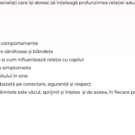
ialiști care își doresc să înțeleagă profunzimea relației adult
o de comportamente
ite sănătoase și blândețe
 și cum influențează relația cu copilul
nu simptomelor
ilului în sine
azată pe conectare, siguranță și respect.
ntele este văzut, sprijinit și înțeles  și de aceea, în fiecare pr