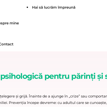
Hai să lucrăm împreună
spre mine
Contact
psihologică pentru părinți și s
elegere și grijă. Înainte de a ajunge în „crize” sau comportamen
amiliei. Prevenția începe devreme: cu adultul care se cunoaște,