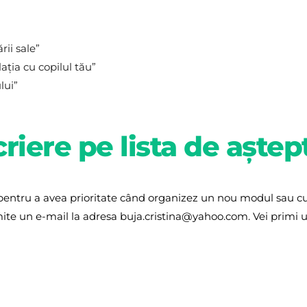
rii sale”
ația cu copilul tău”
lui”
criere pe lista de aștep
re pentru a avea prioritate când organizez un nou modul sau cur
ite un e-mail la adresa buja.cristina@yahoo.com. Vei primi un