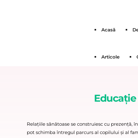
Acasă
De
Articole
Educație 
Relațiile sănătoase se construiesc cu prezență, înț
pot schimba întregul parcurs al copilului și al f