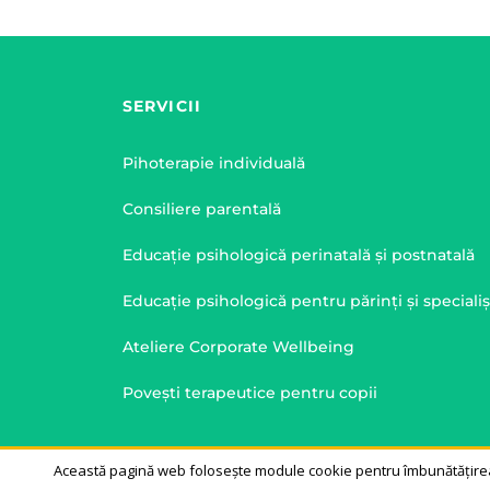
SERVICII
Pihoterapie individuală
Consiliere parentală
Educație psihologică perinatală și postnatală
Educație psihologică pentru părinți și specialiș
Ateliere Corporate Wellbeing
Povești terapeutice pentru copii
Această pagină web folosește module cookie pentru îmbunătățirea 