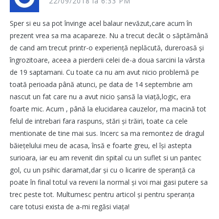
22/09/2018 la 6:33 PM
Sper si eu sa pot învinge acel balaur nevăzut,care acum în
prezent vrea sa ma acapareze. Nu a trecut decât o săptămână
de cand am trecut printr-o experiență neplăcută, dureroasă și
îngrozitoare, aceea a pierderii celei de-a doua sarcini la vârsta
de 19 saptamani. Cu toate ca nu am avut nicio problemă pe
toată perioada până atunci, pe data de 14 septembrie am
nascut un fat care nu a avut nicio șansă la viață,logic, era
foarte mic. Acum , până la elucidarea cauzelor, ma macină tot
felul de intrebari fara raspuns, stări și trăiri, toate ca cele
mentionate de tine mai sus. Incerc sa ma remontez de dragul
băiețelului meu de acasa, însă e foarte greu, el își astepta
surioara, iar eu am revenit din spital cu un suflet si un pantec
gol, cu un psihic daramat,dar și cu o licarire de speranță ca
poate în final totul va reveni la normal și voi mai gasi putere sa
trec peste tot. Multumesc pentru articol și pentru speranța
care totusi exista de a-mi regăsi viața!