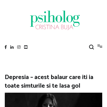
Sari
la
conținut
Psiholog Cristina Buja
Porniți pe drumul către voi!
Depresia – acest balaur care iti ia
toate simturile si te lasa gol