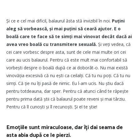
Și ce e cel mai dificil, balaurul ăsta stă invizibil în noi.
Puțini
aleg să vorbească, și mai puțini să ceară ajutor. E o
boală care te face să te simți mai vinovat decât dacă ai
avea vreo boală cu transmitere sexuală.
Și veți vedea, că
cei care vorbesc despre asta, sunt de cele mai multe ori cei
care au ucis balaurul. Pentru că este mult mai confortabil să
vorbești despre o boală după ce ai doborât-o. Nu mai există
vinovăția excesivă că nu ești ca ceilalți. Că tu nu poți. Că tu nu
simți. Că ție nu îți pasă de nimic. Eu l-am ucis. Nu știu dacă
pentru totdeauna, dar sper. Pentru că atunci când te răpește
pentru prima dată știi că balaurul poate reveni și mai târziu.
Pentru că îl cunoști și îl recunoști. Și el te știe!
Emoțiile sunt miraculoase, dar îți dai seama de
asta abia după ce le pierzi.