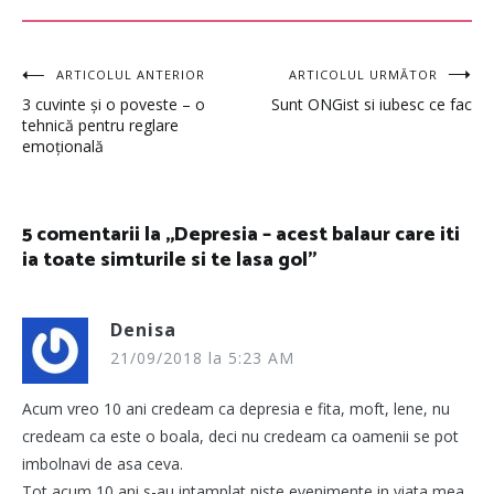
Navigare
ARTICOLUL ANTERIOR
ARTICOLUL URMĂTOR
3 cuvinte și o poveste – o
Sunt ONGist si iubesc ce fac
în
tehnică pentru reglare
emoțională
articole
5 comentarii la „
Depresia – acest balaur care iti
ia toate simturile si te lasa gol
”
Denisa
21/09/2018 la 5:23 AM
Acum vreo 10 ani credeam ca depresia e fita, moft, lene, nu
credeam ca este o boala, deci nu credeam ca oamenii se pot
imbolnavi de asa ceva.
Tot acum 10 ani s-au intamplat niste evenimente in viata mea