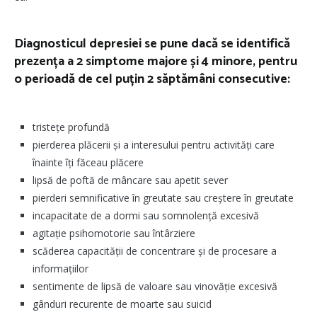
Diagnosticul depresiei se pune dacă se identifică
prezența a 2 simptome majore și 4 minore, pentru
o perioadă de cel puțin 2 săptămâni consecutive:
tristețe profundă
pierderea plăcerii și a interesului pentru activități care
înainte îți făceau plăcere
lipsă de poftă de mâncare sau apetit sever
pierderi semnificative în greutate sau creștere în greutate
incapacitate de a dormi sau somnolență excesivă
agitație psihomotorie sau întârziere
scăderea capacității de concentrare și de procesare a
informațiilor
sentimente de lipsă de valoare sau vinovăție excesivă
gânduri recurente de moarte sau suicid