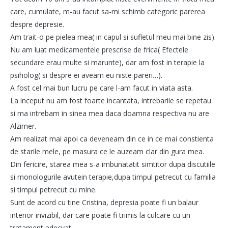
care, cumulate, m-au facut sa-mi schimb categoric parerea
despre depresie.
Am trait-o pe pielea mea( in capul si sufletul meu mai bine zis).
Nu am luat medicamentele prescrise de frica( Efectele
secundare erau multe si marunte), dar am fost in terapie la
psiholog( si despre ei aveam eu niste pareri…).
A fost cel mai bun lucru pe care l-am facut in viata asta.
La inceput nu am fost foarte incantata, intrebarile se repetau
si ma intrebam in sinea mea daca doamna respectiva nu are
Alzimer.
Am realizat mai apoi ca deveneam din ce in ce mai constienta
de starile mele, pe masura ce le auzeam clar din gura mea.
Din fericire, starea mea s-a imbunatatit simtitor dupa discutiile
si monologurile avutein terapie,dupa timpul petrecut cu familia
si timpul petrecut cu mine.
Sunt de acord cu tine Cristina, depresia poate fi un balaur
interior invizibil, dar care poate fi trimis la culcare cu un
tratament adecvat.