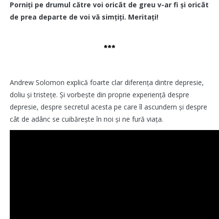
Porniți pe drumul către voi oricât de greu v-ar fi și oricât
de prea departe de voi vă simțiți. Meritați!
***
Andrew Solomon explică foarte clar diferența dintre depresie,
doliu și tristețe. Și vorbește din proprie experiență despre
depresie, despre secretul acesta pe care îl ascundem și despre
cât de adânc se cuibărește în noi și ne fură viața.