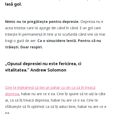
lasă gol.
Nimic nu te pregătește pentru depresie.
Depresia nu e
acea tristețe care te ajunge din când în când. E un gol care
trăiește în permanență în tine și te scufundă când vrei să mai
tragi o gură de aer.
Ca o sinucidere lentă
. Pentru că nu
trăiești. Doar respiri.
„Opusul depresiei nu este fericirea, ci
vitalitatea.”
Andrew Solomon
Cine te îndeamnă să bei un pahar cu vin ca să îți treacă
depresia
, habar nu are ce e ea. Cine îți spune să te uiți la câte
ai, ca să îți treacă depresia, habar nu are ce e ea. Cine te
sfătuiește să fii optimist ca să îți aduci bine, habar nu are ce e
ea.