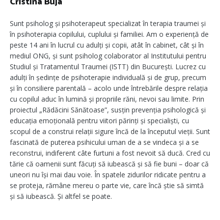
Cristina Buja
Sunt psiholog și psihoterapeut specializat în terapia traumei și
în psihoterapia copilului, cuplului și familiei. Am o experiență de
peste 14 ani în lucrul cu adulți și copii, atât în cabinet, cât și în
mediul ONG, și sunt psiholog colaborator al Institutului pentru
Studiul și Tratamentul Traumei (ISTT) din București. Lucrez cu
adulți în ședințe de psihoterapie individuală și de grup, precum
și în consiliere parentală – acolo unde întrebările despre relația
cu copilul aduc în lumină și propriile răni, nevoi sau limite. Prin
proiectul „Rădăcini Sănătoase”, susțin prevenția psihologică și
educația emoțională pentru viitori părinți și specialiști, cu
scopul de a construi relații sigure încă de la începutul vieții. Sunt
fascinată de puterea psihicului uman de a se vindeca și a se
reconstrui, indiferent câte furtuni a fost nevoit să ducă. Cred cu
tărie că oamenii sunt făcuți să iubească și să fie buni – doar că
uneori nu își mai dau voie. În spatele zidurilor ridicate pentru a
se proteja, rămâne mereu o parte vie, care încă știe să simtă
și să iubească. Și altfel se poate.