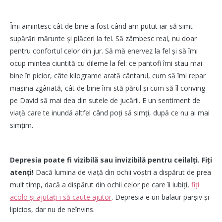
Îmi amintesc cât de bine a fost când am putut iar să simt
supărări mărunte și plăceri la fel. Să zâmbesc real, nu doar
pentru confortul celor din jur. Să mă enervez la fel și să îmi
ocup mintea ciuntită cu dileme la fel: ce pantofi îmi stau mai
bine în picior, câte kilograme arată cântarul, cum să îmi repar
mașina zgâriată, cât de bine îmi stă părul și cum să îl conving
pe David să mai dea din sutele de jucării. E un sentiment de
viață care te inundă altfel când poți să simți, după ce nu ai mai
simțim.
Depresia poate fi vizibilă sau invizibilă pentru ceilalți. Fiți
atenți!
Dacă lumina de viață din ochii voștri a dispărut de prea
mult timp, dacă a dispărut din ochii celor pe care îi iubiți,
fiți
acolo și ajutați-i să caute ajutor
. Depresia e un balaur parșiv și
lipicios, dar nu de neînvins.