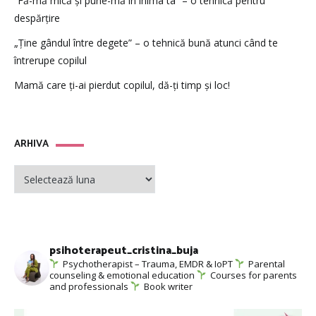
”Fă-mă mică și pune-mă în inima ta” – o tehnică pentru
despărțire
„Ține gândul între degete” – o tehnică bună atunci când te
întrerupe copilul
Mamă care ți-ai pierdut copilul, dă-ți timp și loc!
ARHIVA
ARHIVA
psihoterapeut_cristina_buja
Psychotherapist – Trauma, EMDR & IoPT
Parental
counseling & emotional education
Courses for parents
and professionals
Book writer