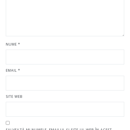
NUME
*
EMAIL
*
SITE WEB
SALVEAZĂ-MI NUMELE, EMAILUL ȘI SITE-UL WEB ÎN ACEST