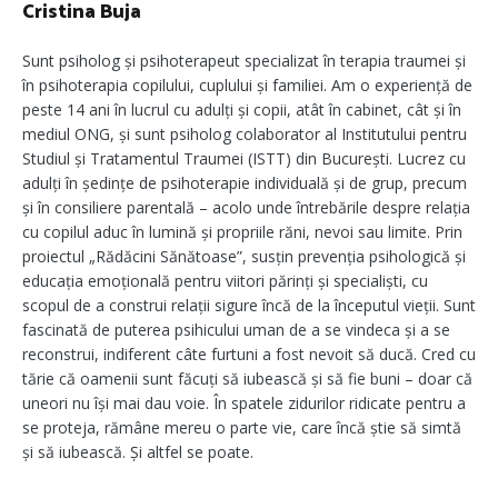
Cristina Buja
Sunt psiholog și psihoterapeut specializat în terapia traumei și
în psihoterapia copilului, cuplului și familiei. Am o experiență de
peste 14 ani în lucrul cu adulți și copii, atât în cabinet, cât și în
mediul ONG, și sunt psiholog colaborator al Institutului pentru
Studiul și Tratamentul Traumei (ISTT) din București. Lucrez cu
adulți în ședințe de psihoterapie individuală și de grup, precum
și în consiliere parentală – acolo unde întrebările despre relația
cu copilul aduc în lumină și propriile răni, nevoi sau limite. Prin
proiectul „Rădăcini Sănătoase”, susțin prevenția psihologică și
educația emoțională pentru viitori părinți și specialiști, cu
scopul de a construi relații sigure încă de la începutul vieții. Sunt
fascinată de puterea psihicului uman de a se vindeca și a se
reconstrui, indiferent câte furtuni a fost nevoit să ducă. Cred cu
tărie că oamenii sunt făcuți să iubească și să fie buni – doar că
uneori nu își mai dau voie. În spatele zidurilor ridicate pentru a
se proteja, rămâne mereu o parte vie, care încă știe să simtă
și să iubească. Și altfel se poate.