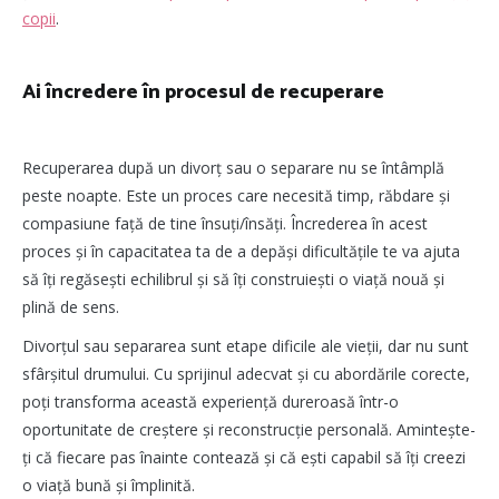
copii
.
Ai încredere în procesul de recuperare
Recuperarea după un divorț sau o separare nu se întâmplă
peste noapte. Este un proces care necesită timp, răbdare și
compasiune față de tine însuți/însăți. Încrederea în acest
proces și în capacitatea ta de a depăși dificultățile te va ajuta
să îți regăsești echilibrul și să îți construiești o viață nouă și
plină de sens.
Divorțul sau separarea sunt etape dificile ale vieții, dar nu sunt
sfârșitul drumului. Cu sprijinul adecvat și cu abordările corecte,
poți transforma această experiență dureroasă într-o
oportunitate de creștere și reconstrucție personală. Amintește-
ți că fiecare pas înainte contează și că ești capabil să îți creezi
o viață bună și împlinită.