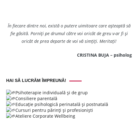
În fiecare dintre noi, există o putere uimitoare care așteaptă să
fie găsită. Porniți pe drumul către voi oricât de greu v-ar fi și
oricât de prea departe de voi vă simțiți. Meritați!
CRISTINA BUJA – psiholog
HAI SĂ LUCRĂM ÎMPREUNĂ!
Psihoterapie individuală și de grup
Consiliere parentală
Educație psihologică perinatală și postnatală
Cursuri pentru părinți și profesioniști
Ateliere Corporate Wellbeing