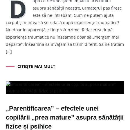
D
upă ce recunoaștem impactul trecutului
asupra sănătății noastre, următorul pas firesc
este să ne întrebăm: Cum ne putem ajuta
corpul și mintea să se refacă după experiențe traumatice?
Nu doar în aparență, ci în profunzime. Refacerea după
experiențe traumatice nu înseamnă doar să „mergem mai
departe”. Înseamnă să învățăm să trăim diferit. Să ne tratăm
[…]
CITEȘTE MAI MULT
„Parentificarea” – efectele unei
copilării „prea mature” asupra sănătății
fizice și psihice