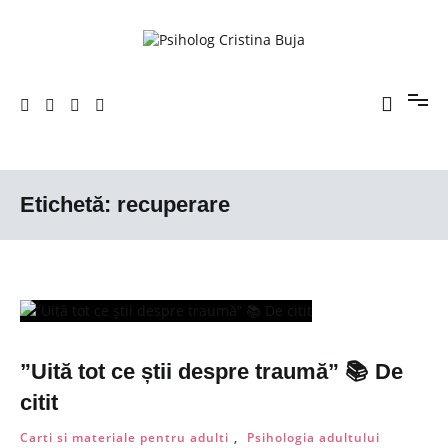
Sari
la
conținut
Porniți pe drumul către voi!
Psiholog Cristina Buja
Etichetă:
recuperare
”Uită tot ce știi despre traumă” 📚 De
citit
Carti si materiale pentru adulti
,
Psihologia adultului