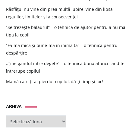
Răsfățul nu vine din prea multă iubire, vine din lipsa
regulilor, limitelor și a consecvenței
”Se trezește balaurul” – o tehnică de ajutor pentru a nu mai
țipa la copil
”Fă-mă mică și pune-mă în inima ta” – o tehnică pentru
despărțire
„Ține gândul între degete” – o tehnică bună atunci când te
întrerupe copilul
Mamă care ți-ai pierdut copilul, dă-ți timp și loc!
ARHIVA
ARHIVA