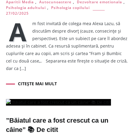
Aparitii Media
,
Autocunoastere
,
Dezvoltare emotionala
,
Psihologia adultului
,
Psihologia copilului
27/02/2025
A
m fost invitată de colega mea Alexa Lazu, să
discutăm despre divorț (cauze, consecințe și
perspective). Este un subiect pe care îl abordez
adesea și în cabinet. Ca resursă suplimentară, pentru
cuplurile care au copii, am scris și cartea ”Fram și Bumbic
cel cu două case„. Separarea este firește o situație de criză,
dar ca […]
CITEȘTE MAI MULT
”Băiatul care a fost crescut ca un
câine” 📚 De citit