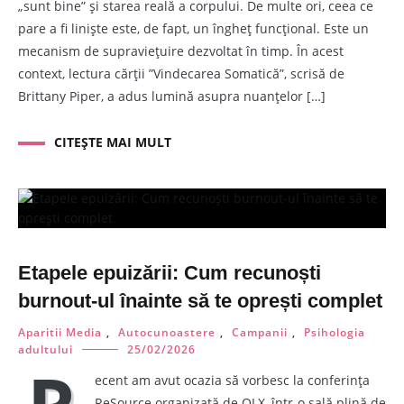
„sunt bine” și starea reală a corpului. De multe ori, ceea ce
pare a fi liniște este, de fapt, un îngheț funcțional. Este un
mecanism de supraviețuire dezvoltat în timp. În acest
context, lectura cărții ”Vindecarea Somatică”, scrisă de
Brittany Piper, a adus lumină asupra nuanțelor […]
CITEȘTE MAI MULT
Etapele epuizării: Cum recunoști
burnout-ul înainte să te oprești complet
Aparitii Media
,
Autocunoastere
,
Campanii
,
Psihologia
adultului
25/02/2026
ecent am avut ocazia să vorbesc la conferința
ReSource organizată de OLX, într-o sală plină de