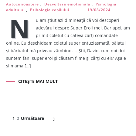
Autocunoastere
,
Dezvoltare emotionala
,
Psihologia
adultului
,
Psihologia copilului
19/08/2024
N
u am știut azi dimineață că voi descoperi
adevărul despre Super Eroii mei. Dar apoi, am
primit coletul cu câteva cărți comandate
online. Eu deschideam coletul super entuziasmată, băiatul
și bărbatul mă priveau zâmbind. – Știi, David, cum noi doi
suntem fani super eroi și căutăm filme și cărți cu ei!? Așa e
și mama […]
CITEȘTE MAI MULT
Navigare
Pagină
Pagină
1
2
Următoare
în
articole