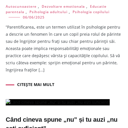
Autocunoastere
,
Dezvoltare emotionala
,
Educatie
parentala
,
Psihologia adultului
,
Psihologia copilului
06/06/2025
”Parentificarea„ este un termen utilizat în psihologie pentru
a descrie un fenomen în care un copil preia rolul de părinte
sau de îngrijitor pentru frați sau chiar pentru părinții săi.
Aceasta poate implica responsabilități emoționale sau
practice care depășesc vârsta și capacitățile copilului. Să vă
scriu câteva exemple: sprijin emoțional pentru un părinte,
îngrijirea fraților […]
CITEȘTE MAI MULT
Când cineva spune „nu” și tu auzi „nu