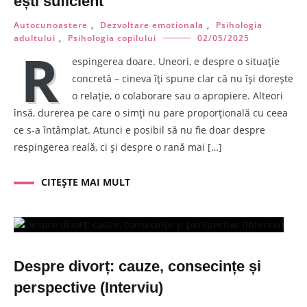
ești suficient”
Autocunoastere
,
Dezvoltare emotionala
,
Psihologia
adultului
,
Psihologia copilului
02/05/2025
R
espingerea doare. Uneori, e despre o situație
concretă – cineva îți spune clar că nu își dorește
o relație, o colaborare sau o apropiere. Alteori
însă, durerea pe care o simți nu pare proporțională cu ceea
ce s-a întâmplat. Atunci e posibil să nu fie doar despre
respingerea reală, ci și despre o rană mai […]
CITEȘTE MAI MULT
Despre divorț: cauze, consecințe și
perspective (Interviu)