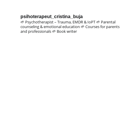
psihoterapeut_cristina_buja
🌱 Psychotherapist – Trauma, EMDR & IoPT
🌱 Parental
counseling & emotional education
🌱 Courses for parents
and professionals
🌱 Book writer