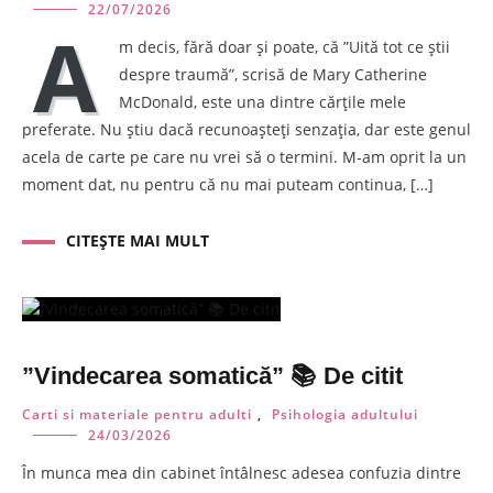
22/07/2026
A
m decis, fără doar și poate, că ”Uită tot ce știi
despre traumă”, scrisă de Mary Catherine
McDonald, este una dintre cărțile mele
preferate. Nu știu dacă recunoașteți senzația, dar este genul
acela de carte pe care nu vrei să o termini. M-am oprit la un
moment dat, nu pentru că nu mai puteam continua, […]
CITEȘTE MAI MULT
”Vindecarea somatică” 📚 De citit
Carti si materiale pentru adulti
,
Psihologia adultului
24/03/2026
În munca mea din cabinet întâlnesc adesea confuzia dintre