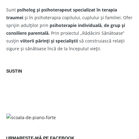
Sunt
psiholog și psihoterapeut
specializat în terapia
traumei
și în psihoterapia copilului, cuplului și familiei. Ofer
sprijin adulților prin
psihoterapie individuală, de grup și
consiliere parentală.
Prin proiectul „Rădăcini Sănătoase”
susțin
viitorii părinți și specialiștii
să construiască relații
sigure și sănătoase încă de la începutul vieții.
SUSTIN
URMAREȘTE-MĂ PE FACEBOOK