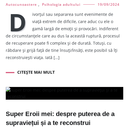
Autocunoastere
,
Psihologia adultului
19/09/2024
D
ivorțul sau separarea sunt evenimente de
viață extrem de dificile, care aduc cu ele o
gamă largă de emoții și provocări. Indiferent
de circumstanțele care au dus la această ruptură, procesul
de recuperare poate fi complex și de durată. Totuși, cu
răbdare și grijă față de tine însuți/însăți, este posibil să îți
reconstruiești viața. Iată […]
CITEȘTE MAI MULT
Super Eroii mei: despre puterea de a
supraviețui și a te reconstrui