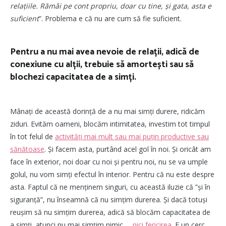
relațiile. Rămâi pe cont propriu, doar cu tine, și gata, asta e
suficient
”. Problema e că nu are cum să fie suficient.
Pentru a nu mai avea nevoie de relații, adică de
conexiune cu alții, trebuie să amortești sau să
blochezi capacitatea de a simți.
Mânați de această dorință de a nu mai simți durere, ridicăm
ziduri. Evităm oameni, blocăm intimitatea, investim tot timpul
în tot felul de
activități mai mult sau mai puțin productive sau
sănătoase
. Și facem asta, purtând acel gol în noi. Și oricât am
face în exterior, noi doar cu noi și pentru noi, nu se va umple
golul, nu vom simți efectul în interior. Pentru că nu este despre
asta. Faptul că ne menținem singuri, cu această iluzie că ”și în
siguranță”, nu înseamnă că nu simțim durerea. Și dacă totuși
reușim să nu simțim durerea, adică să blocăm capacitatea de
a simți, atunci nu mai simțim nimic …
nici fericirea
. E un cerc