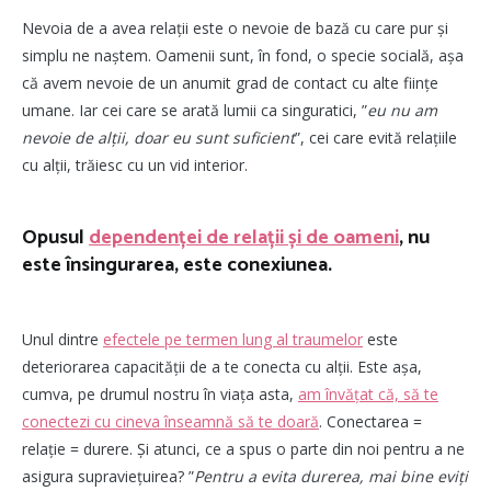
Nevoia de a avea relații este o nevoie de bază cu care pur și
simplu ne naștem. Oamenii sunt, în fond, o specie socială, așa
că avem nevoie de un anumit grad de contact cu alte ființe
umane. Iar cei care se arată lumii ca singuratici, ”
eu nu am
nevoie de alții, doar eu sunt suficient
”, cei care evită relațiile
cu alții, trăiesc cu un vid interior.
Opusul
dependenței de relații și de oameni
, nu
este însingurarea, este conexiunea.
Unul dintre
efectele pe termen lung al traumelor
este
deteriorarea capacității de a te conecta cu alții. Este așa,
cumva, pe drumul nostru în viața asta,
am învățat că, să te
conectezi cu cineva înseamnă să te doară
. Conectarea =
relație = durere. Și atunci, ce a spus o parte din noi pentru a ne
asigura supraviețuirea? ”
Pentru a evita durerea, mai bine eviți