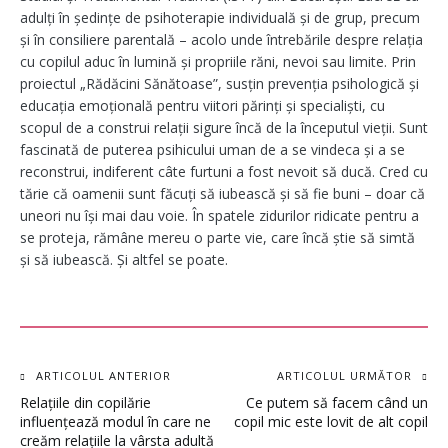
adulți în ședințe de psihoterapie individuală și de grup, precum
și în consiliere parentală – acolo unde întrebările despre relația
cu copilul aduc în lumină și propriile răni, nevoi sau limite. Prin
proiectul „Rădăcini Sănătoase”, susțin prevenția psihologică și
educația emoțională pentru viitori părinți și specialiști, cu
scopul de a construi relații sigure încă de la începutul vieții. Sunt
fascinată de puterea psihicului uman de a se vindeca și a se
reconstrui, indiferent câte furtuni a fost nevoit să ducă. Cred cu
tărie că oamenii sunt făcuți să iubească și să fie buni – doar că
uneori nu își mai dau voie. În spatele zidurilor ridicate pentru a
se proteja, rămâne mereu o parte vie, care încă știe să simtă
și să iubească. Și altfel se poate.
Navigare
ARTICOLUL ANTERIOR
ARTICOLUL URMĂTOR
Relațiile din copilărie
Ce putem să facem când un
în
influențează modul în care ne
copil mic este lovit de alt copil
creăm relațiile la vârsta adultă