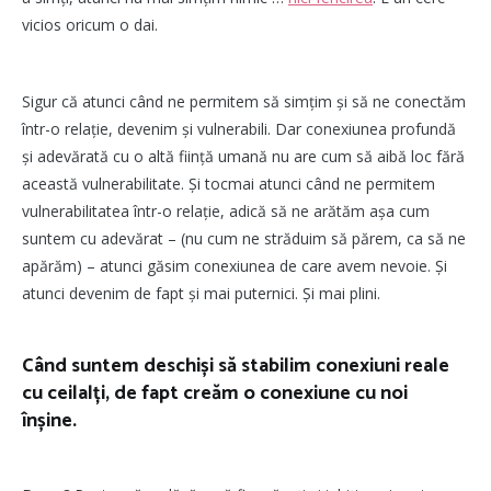
vicios oricum o dai.
Sigur că atunci când ne permitem să simțim și să ne conectăm
într-o relație, devenim și vulnerabili. Dar conexiunea profundă
și adevărată cu o altă ființă umană nu are cum să aibă loc fără
această vulnerabilitate. Și tocmai atunci când ne permitem
vulnerabilitatea într-o relație, adică să ne arătăm așa cum
suntem cu adevărat – (nu cum ne străduim să părem, ca să ne
apărăm) – atunci găsim conexiunea de care avem nevoie. Și
atunci devenim de fapt și mai puternici. Și mai plini.
Când suntem deschiși să stabilim conexiuni reale
cu ceilalți, de fapt creăm o conexiune cu noi
înșine.