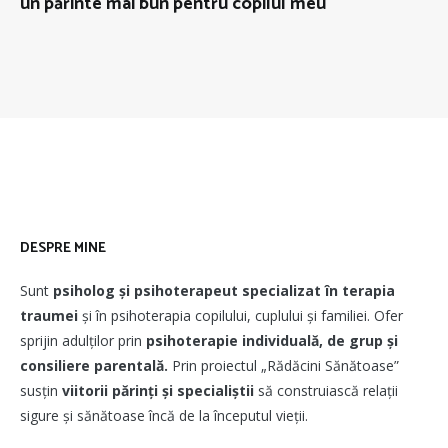
un părinte mai bun pentru copilul meu
DESPRE MINE
Sunt
psiholog și psihoterapeut
specializat în terapia
traumei
și în psihoterapia copilului, cuplului și familiei. Ofer
sprijin adulților prin
psihoterapie individuală, de grup și
consiliere parentală.
Prin proiectul „Rădăcini Sănătoase”
susțin
viitorii părinți și specialiștii
să construiască relații
sigure și sănătoase încă de la începutul vieții.