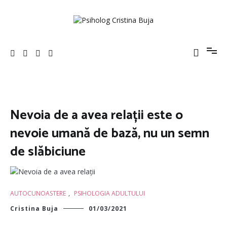
Sari
la
conținut
Psiholog Cristina Buja
Porniți pe drumul către voi!
Nevoia de a avea relații este o
nevoie umană de bază, nu un semn
de slăbiciune
AUTOCUNOASTERE
,
PSIHOLOGIA ADULTULUI
Cristina Buja
01/03/2021