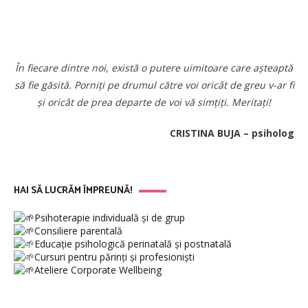
În fiecare dintre noi, există o putere uimitoare care așteaptă
să fie găsită. Porniți pe drumul către voi oricât de greu v-ar fi
și oricât de prea departe de voi vă simțiți. Meritați!
CRISTINA BUJA – psiholog
HAI SĂ LUCRĂM ÎMPREUNĂ!
Psihoterapie individuală și de grup
Consiliere parentală
Educație psihologică perinatală și postnatală
Cursuri pentru părinți și profesioniști
Ateliere Corporate Wellbeing