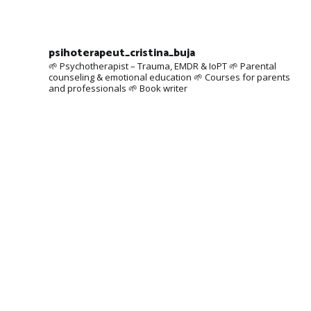
psihoterapeut_cristina_buja
🌱 Psychotherapist – Trauma, EMDR & IoPT
🌱 Parental
counseling & emotional education
🌱 Courses for parents
and professionals
🌱 Book writer