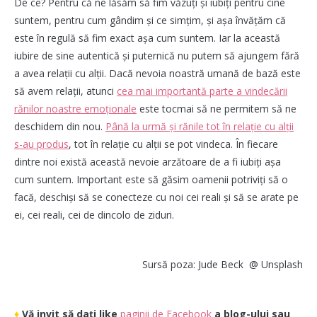
De ce? Pentru că ne lăsăm să fim văzuți și iubiți pentru cine
suntem, pentru cum gândim și ce simțim, și așa învățăm că
este în regulă să fim exact așa cum suntem. Iar la această
iubire de sine autentică și puternică nu putem să ajungem fără
a avea relații cu alții. Dacă nevoia noastră umană de bază este
să avem relații, atunci
cea mai importantă parte a vindecării
rănilor noastre emoționale
este tocmai să ne permitem să ne
deschidem din nou.
Până la urmă și rănile tot în relație cu alții
s-au produs
, tot în relație cu alții se pot vindeca. În fiecare
dintre noi există această nevoie arzătoare de a fi iubiți așa
cum suntem. Important este să găsim oamenii potriviți să o
facă, deschiși să se conecteze cu noi cei reali și să se arate pe
ei, cei reali, cei de dincolo de ziduri.
Sursă poza: Jude Beck @ Unsplash
♦
Vă invit să dați like
paginii de Facebook
a blog-ului sau