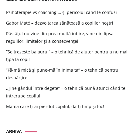
Psihoterapie vs coaching … și pericolul când le confuzi
Gabor Maté – dezvoltarea sănătoasă a copiilor noștri
Răsfățul nu vine din prea multă iubire, vine din lipsa
regulilor, limitelor și a consecvenței
”Se trezește balaurul” – o tehnică de ajutor pentru a nu mai
țipa la copil
”Fă-mă mică și pune-mă în inima ta” – o tehnică pentru
despărțire
„Ține gândul între degete” – o tehnică bună atunci când te
întrerupe copilul
Mamă care ți-ai pierdut copilul, dă-ți timp și loc!
ARHIVA
ARHIVA