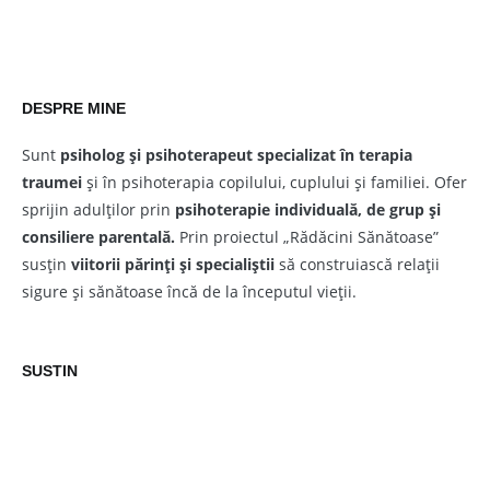
DESPRE MINE
Sunt
psiholog și psihoterapeut
specializat în terapia
traumei
și în psihoterapia copilului, cuplului și familiei. Ofer
sprijin adulților prin
psihoterapie individuală, de grup și
consiliere parentală.
Prin proiectul „Rădăcini Sănătoase”
susțin
viitorii părinți și specialiștii
să construiască relații
sigure și sănătoase încă de la începutul vieții.
SUSTIN