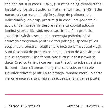
cabinet, cât și în mediul ONG, și sunt psiholog colaborator al
Institutului pentru Studiul și Tratamentul Traumei (ISTT) din
București. Lucrez cu adulți în ședințe de psihoterapie
individuală și de grup, precum și în consiliere parentală –
acolo unde întrebările despre relația cu copilul aduc în
lumină și propriile răni, nevoi sau limite. Prin proiectul
„Rădăcini Sănătoase”, susțin prevenția psihologică și
educația emoțională pentru viitori părinți și specialiști, cu
scopul de a construi relații sigure încă de la începutul vieții.
Sunt fascinată de puterea psihicului uman de a se vindeca
și a se reconstrui, indiferent câte furtuni a fost nevoit să
ducă. Cred cu tărie că oamenii sunt făcuți să iubească și să
fie buni – doar că uneori nu își mai dau voie. În spatele
zidurilor ridicate pentru a se proteja, rămâne mereu o parte
vie, care încă știe să simtă și să iubească. Și altfel se poate.
ARTICOLUL ANTERIOR
ARTICOLUL URMĂTOR