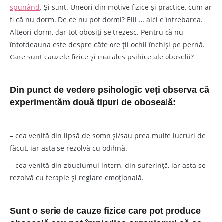
spunând
. Și sunt. Uneori din motive fizice și practice, cum ar
fi că nu dorm. De ce nu pot dormi? Eiii … aici e întrebarea.
Alteori dorm, dar tot obosiți se trezesc. Pentru că nu
întotdeauna este despre câte ore ții ochii închiși pe pernă.
Care sunt cauzele fizice și mai ales psihice ale oboselii?
Din punct de vedere psihologic v
eți observa că
experimentăm două tipuri de oboseală:
– cea venită din lipsă de somn și/sau prea multe lucruri de
făcut, iar asta se rezolvă cu odihnă.
– cea venită din zbuciumul intern, din suferință, iar asta se
rezolvă cu terapie și reglare emoțională.
Sunt o serie de cauze fizice care pot produce