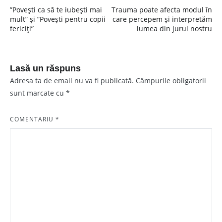
Navigare
”Povești ca să te iubești mai
Trauma poate afecta modul în
în
mult” și ”Povești pentru copii
care percepem și interpretăm
fericiți”
lumea din jurul nostru
articole
Lasă un răspuns
Adresa ta de email nu va fi publicată.
Câmpurile obligatorii
sunt marcate cu
*
COMENTARIU
*