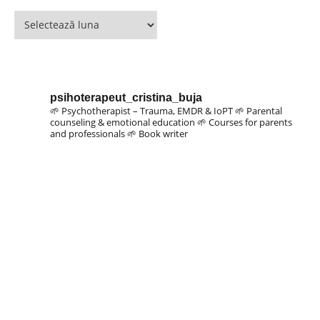
psihoterapeut_cristina_buja
🌱 Psychotherapist – Trauma, EMDR & IoPT
🌱 Parental
counseling & emotional education
🌱 Courses for parents
and professionals
🌱 Book writer