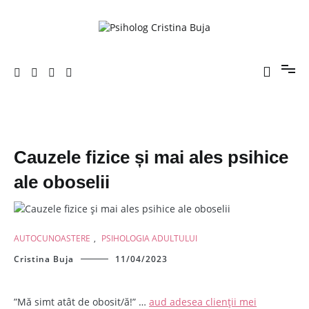
Sari
la
conținut
Porniți pe drumul către voi!
Psiholog Cristina Buja
Cauzele fizice și mai ales psihice
ale oboselii
AUTOCUNOASTERE
,
PSIHOLOGIA ADULTULUI
Cristina Buja
11/04/2023
”Mă simt atât de obosit/ă!” …
aud adesea clienții mei