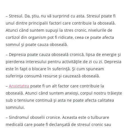
– Stresul. Da, știu, nu vă surprind cu asta. Stresul poate fi
unul dintre principalii factori care contribuie la oboseală.
Atunci când suntem supuși la stres cronic, nivelurile de
cortizol din organism pot fi ridicate, ceea ce poate afecta
somnul și poate cauza oboseală.
– Depresia poate cauza oboseală cronică, lipsa de energie și
pierderea interesului pentru activitățile de zi cu zi. Depresia
este în fapt o blocare în suferință. Și cum spuneam
suferința consumă resurse și cauzează oboseală.
–
Anxietatea
poate fi un alt factor care contribuie la
oboseală. Atunci când suntem anxioși, corpul nostru trăiește
sub o tensiune continuă și asta ne poate afecta calitatea
somnului.
– Sindromul oboselii cronice. Aceasta este o tulburare
medicală care poate fi declanșată de stresul cronic sau