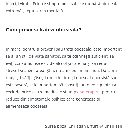
infecții virale. Printre simptomele sale se numără oboseala
extremă și epuizarea mentală.
Cum previi și tratezi oboseala?
În mare, pentru a preveni sau trata oboseala, este important
să ai un stil de viață sănătos, să te odihnești suficient, să
eviți consumul excesiv de alcool și cafeină și să reduci
stresul și anxietatea. Știu, nu am spus nimic nou. Dacă nu
reușești să îți găsești un echilibru și oboseala persistă sau
este severă, este important să consulți un medic pentru a
exclude orice cauze medicale și un
psihoterapeut
pentru a
reduce din simptomele psihice care generează și
alimentează oboseala.
Sursă poza: Christian Erfurt @ Unsplash