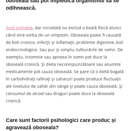
oboseală sau pot împiedica organismul să se
odihnească.
Sunt psiholog
, dar niciodată nu exclud o boală fizică atunci
când vine vorba de un simptom. Oboseala poate fi cauzată
de boli cronice, infecții și inflamații, probleme digestive, boli
endocrinologice. Sau pur și simplu, tulburările de somn. De
exemplu, insomnie sau apneea în somn pot duce la
oboseală cronică. Și dieta necorespunzătoare sau anumite
medicamente pot cauza oboseală. Se pare că o dietă bogată
în carbohidrați rafinați și zaharuri poate produce fluctuații
ale nivelului de zahăr din sânge și poate cauza oboseală. Și
consumul de alcool sau droguri poate duce la oboseală
cronică.
Care sunt factorii psihologici care produc și
agravează oboseala?