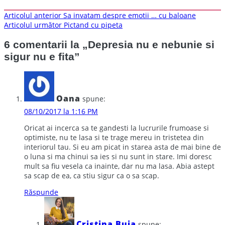
Navigare
Articolul anterior
Sa invatam despre emotii … cu baloane
Articolul următor
Pictand cu pipeta
în
articole
6 comentarii la „
Depresia nu e nebunie si
sigur nu e fita
”
Oana
spune:
08/10/2017 la 1:16 PM
Oricat ai incerca sa te gandesti la lucrurile frumoase si
optimiste, nu te lasa si te trage mereu in tristetea din
interiorul tau. Si eu am picat in starea asta de mai bine de
o luna si ma chinui sa ies si nu sunt in stare. Imi doresc
mult sa fiu vesela ca inainte, dar nu ma lasa. Abia astept
sa scap de ea, ca stiu sigur ca o sa scap.
Răspunde
Cristina Buja
spune: