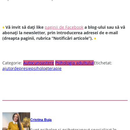
♦
Vă invit să dați like
paginii de Facebook
a blog-ului sau să vă
abonați la newsletter, prin introducerea adresei de e-mail
(dreapta paginii, rubrica “Notificări articole”).
♦
Categorie:
Autocunoastere
Psihologia adultului
Etichetat:
ajutor
depresie
psiholog
terapie
Cristina Buja
Sunt psiholog și psihoterapeut specializat în