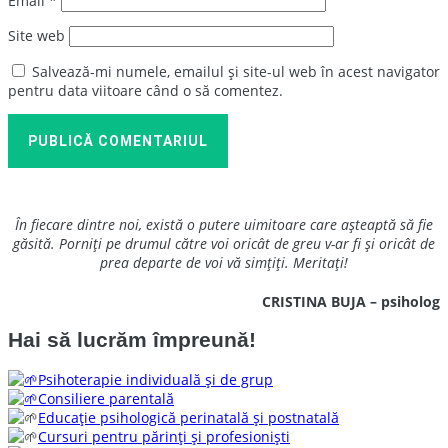
Email
*
Site web
Salvează-mi numele, emailul și site-ul web în acest navigator
pentru data viitoare când o să comentez.
PUBLICĂ COMENTARIUL
În fiecare dintre noi, există o putere uimitoare care așteaptă să fie
găsită. Porniți pe drumul către voi oricât de greu v-ar fi și oricât de
prea departe de voi vă simțiți. Meritați!
CRISTINA BUJA – psiholog
Hai să lucrăm împreună!
Psihoterapie individuală și de grup
Consiliere parentală
Educație psihologică perinatală și postnatală
Cursuri pentru părinți și profesioniști