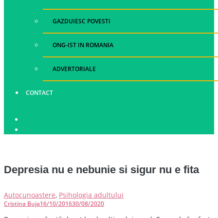
GAZDUIESC POVESTI
ONG-IST IN ROMANIA
ADVERTORIALE
CONTACT
Depresia nu e nebunie si sigur nu e fita
Autocunoastere
,
Psihologia adultului
Cristina Buja
16/10/2016
30/08/2020