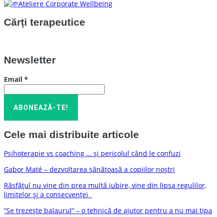
Ateliere Corporate Wellbeing
Cărți terapeutice
Newsletter
Email
*
Cele mai distribuite articole
Psihoterapie vs coaching … și pericolul când le confuzi
Gabor Maté – dezvoltarea sănătoasă a copiilor noștri
Răsfățul nu vine din prea multă iubire, vine din lipsa regulilor,
limitelor și a consecvenței
”Se trezește balaurul” – o tehnică de ajutor pentru a nu mai țipa