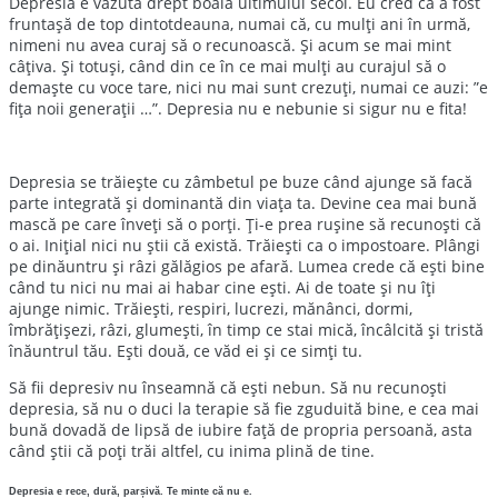
Depresia e văzută drept boala ultimului secol. Eu cred că a fost
fruntașă de top dintotdeauna, numai că, cu mulți ani în urmă,
nimeni nu avea curaj să o recunoască. Și acum se mai mint
câțiva. Și totuși, când din ce în ce mai mulți au curajul să o
demaște cu voce tare, nici nu mai sunt crezuți, numai ce auzi: ”e
fița noii generații …”. Depresia nu e nebunie si sigur nu e fita!
Depresia se trăiește cu zâmbetul pe buze când ajunge să facă
parte integrată și dominantă din viața ta. Devine cea mai bună
mască pe care înveți să o porți. Ți-e prea rușine să recunoști că
o ai. Inițial nici nu știi că există. Trăiești ca o impostoare. Plângi
pe dinăuntru și râzi gălăgios pe afară. Lumea crede că ești bine
când tu nici nu mai ai habar cine ești. Ai de toate și nu îți
ajunge nimic. Trăiești, respiri, lucrezi, mănânci, dormi,
îmbrățișezi, râzi, glumești, în timp ce stai mică, încâlcită și tristă
înăuntrul tău. Ești două, ce văd ei și ce simți tu.
Să fii depresiv nu înseamnă că ești nebun. Să nu recunoști
depresia, să nu o duci la terapie să fie zguduită bine, e cea mai
bună dovadă de lipsă de iubire față de propria persoană, asta
când știi că poți trăi altfel, cu inima plină de tine.
Depresia e rece, dură, parșivă. Te minte că nu e.