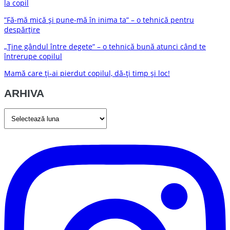
la copil
”Fă-mă mică și pune-mă în inima ta” – o tehnică pentru
despărțire
„Ține gândul între degete” – o tehnică bună atunci când te
întrerupe copilul
Mamă care ți-ai pierdut copilul, dă-ți timp și loc!
ARHIVA
ARHIVA