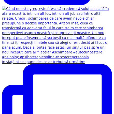
În viață ni se spune des ce ar trebui să urmărim: