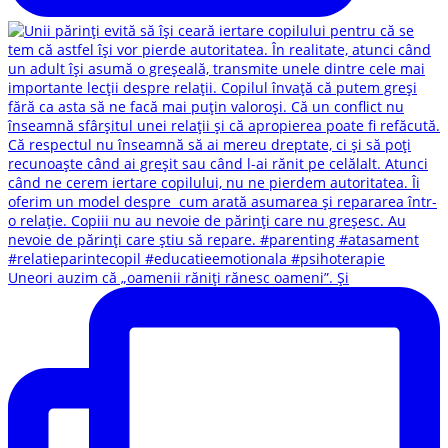
Uneori auzim că „oamenii răniți rănesc oameni”. Și