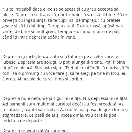
Nu te întreabă dacă e loc să se așeze și cu greu acceptă să
plece. Depresia se tratează, dar trebuie să vrei să fii bine. Să te
privești cu îngăduință, să te cuprinzi de împrejur cu brațele
goale și să îți dai timp. Terapia ajută. E dureroasă, apăsătoare,
vârtej de bine și mult greu. Terapia e drumul musai de pășit
când îți intră depresia adânc în vene.
Depresia îți încleștează viața și o tulbură pe a celor care te
iubesc. Depresia are soluții. O poți alunga din tine. Poți fi bine
după ce pleacă. Știu asta sigur. Trebuie mai întâi să o privești în
ochi, să o pronunți cu voce tare și să te alegi pe tine în locul ei.
E greu. Ai nevoie de curaj, timp și sprijin.
Depresia nu e nebunie și sigur nu e fiță. Nu, depresia nu e fiță!
Azi oamenii sunt mult mai curajoși decât au fost vreodată. Azi
recunosc și căută să rezolve. Azi nu le mai pasă de gura lumii și
stigmatizare. Le pasă de ei și vocea dinăuntru care le țipă
fericirea de departe.
Depresia se vindecă! Vă spun eu!