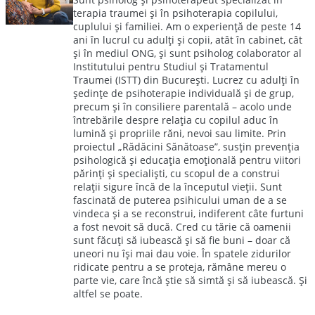
terapia traumei și în psihoterapia copilului,
cuplului și familiei. Am o experiență de peste 14
ani în lucrul cu adulți și copii, atât în cabinet, cât
și în mediul ONG, și sunt psiholog colaborator al
Institutului pentru Studiul și Tratamentul
Traumei (ISTT) din București. Lucrez cu adulți în
ședințe de psihoterapie individuală și de grup,
precum și în consiliere parentală – acolo unde
întrebările despre relația cu copilul aduc în
lumină și propriile răni, nevoi sau limite. Prin
proiectul „Rădăcini Sănătoase”, susțin prevenția
psihologică și educația emoțională pentru viitori
părinți și specialiști, cu scopul de a construi
relații sigure încă de la începutul vieții. Sunt
fascinată de puterea psihicului uman de a se
vindeca și a se reconstrui, indiferent câte furtuni
a fost nevoit să ducă. Cred cu tărie că oamenii
sunt făcuți să iubească și să fie buni – doar că
uneori nu își mai dau voie. În spatele zidurilor
ridicate pentru a se proteja, rămâne mereu o
parte vie, care încă știe să simtă și să iubească. Și
altfel se poate.