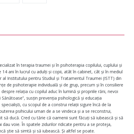
ializat în terapia traumei și în psihoterapia copilului, cuplului și
4 ani în lucrul cu adulți și copii, atât în cabinet, cât și în mediul
al Institutului pentru Studiul și Tratamentul Traumei (ISTT) din
nțe de psihoterapie individuală și de grup, precum și în consiliere
despre relația cu copilul aduc în lumină și propriile răni, nevoi
ni Sănătoase”, susțin prevenția psihologică și educația
 specialiști, cu scopul de a construi relații sigure încă de la
e puterea psihicului uman de a se vindeca și a se reconstrui,
oit să ducă. Cred cu tărie că oamenii sunt făcuți să iubească și să
i dau voie. În spatele zidurilor ridicate pentru a se proteja,
ă știe să simtă și să iubească. Și altfel se poate.