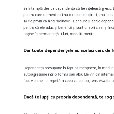
Se întâmplă des ca dependența să fie înțeleasă greșit. 
pentru care oamenii nici nu o recunosc direct, mai ales 
să fie priviți ca fiind ”bolnavi”. Dar sunt și acele dep
pentru că ele aduc și beneficii și sunt uneori chiar și 
obține în permanență titluri, medalii, merite.
Dar toate dependențele au același cerc de f
Dependența presupune în fapt că menținem, în mod inco
autoagresiune într-o formă sau alta. Ele vin din interna
fapt victime. Iar repetăm ceea ce cunoaștem. Așa func
Dacă te lupți cu propria dependență, te rog să t