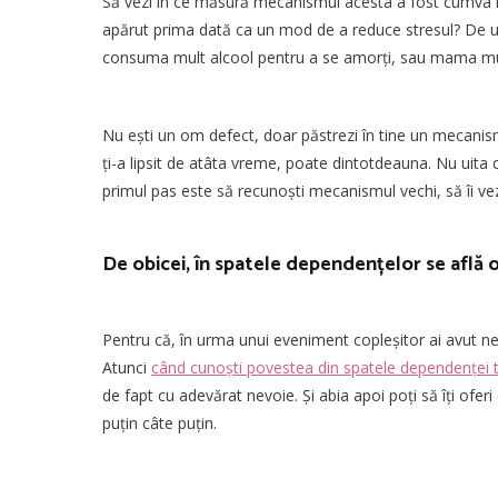
Să vezi în ce măsură mecanismul acesta a fost cumva înv
apărut prima dată ca un mod de a reduce stresul? De un
consuma mult alcool pentru a se amorți, sau mama mun
Nu ești un om defect, doar păstrezi în tine un mecanism
ți-a lipsit de atâta vreme, poate dintotdeauna. Nu uita
primul pas este să recunoști mecanismul vechi, să îi vezi 
De obicei, în spatele dependențelor se află 
Pentru că, în urma unui eveniment copleșitor ai avut n
Atunci
când cunoști povestea din spatele dependenței 
de fapt cu adevărat nevoie. Și abia apoi poți să îți oferi
puțin câte puțin.