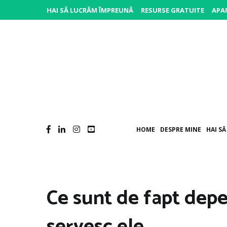
Sari
HAI SĂ LUCRĂM ÎMPREUNĂ
RESURSE GRATUITE
APAR
la
conținut
P
Po
HOME
DESPRE MINE
HAI S
Ce sunt de fapt depe
servesc ele