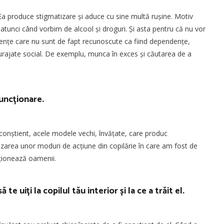
Ea produce stigmatizare și aduce cu sine multă rușine. Motiv
atunci când vorbim de alcool și droguri. Și asta pentru că nu vor
endențe care nu sunt de fapt recunoscute ca fiind dependențe,
încurajate social. De exemplu, munca în exces și căutarea de a
uncționare.
nștient, acele modele vechi, învățate, care produc
lizarea unor moduri de acțiune din copilărie în care am fost de
ționează oamenii.
e uiți la copilul tău interior și la ce a trăit el.