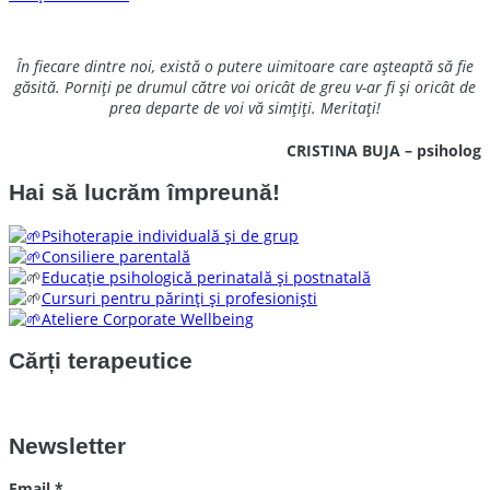
În fiecare dintre noi, există o putere uimitoare care așteaptă să fie
găsită. Porniți pe drumul către voi oricât de greu v-ar fi și oricât de
prea departe de voi vă simțiți. Meritați!
CRISTINA BUJA – psiholog
Hai să lucrăm împreună!
Psihoterapie individuală și de grup
Consiliere parentală
Educație psihologică perinatală și postnatală
Cursuri pentru părinți și profesioniști
Ateliere Corporate Wellbeing
Cărți terapeutice
Newsletter
Email
*