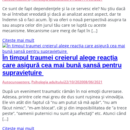
C
e sunt de fapt dependențele și la ce servesc ele? Nu știu dacă
te-ai întrebat vreodată și dacă ai analizat acest aspect, dar te
îndemn să o faci acum. Îți va oferi o nouă perspectivă asupra ta
sau asupra celor din jurul tău care se luptă cu aceste
mecanisme. Mecanisme care merg de fapt în […]
Citește mai mult
În timpul traumei creierul alege reacția
care asigură cea mai bună șansă pentru
supraviețuire
Autocunoastere
,
Psihologia adultului
22/10/2020
08/06/2021
D
upă un eveniment traumatic rămân în noi emoții dureroase.
Adesea, printre cele mai greu de dus sunt rușinea și vinovăția.
Ele vin atât din faptul că ”nu am putut să mă apăr”, ”nu am
făcut nimic”, ”m-am blocat”, cât și din imposibilitatea de ”a trece
peste”, ”oamenii puternici nu sunt așa afectați” etc. Atunci când
[…]
Citește mai mult