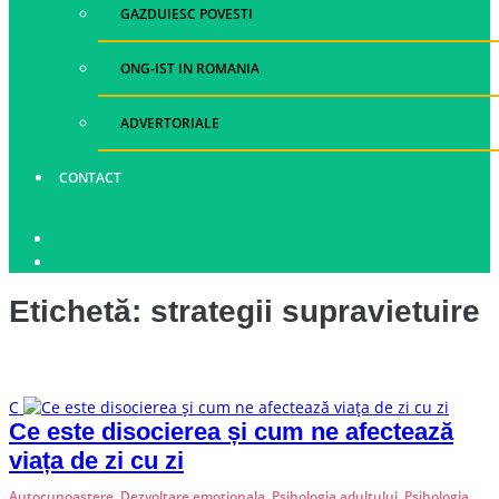
GAZDUIESC POVESTI
ONG-IST IN ROMANIA
ADVERTORIALE
CONTACT
Etichetă:
strategii supravietuire
C
Ce este disocierea și cum ne afectează
viața de zi cu zi
Autocunoastere
,
Dezvoltare emotionala
,
Psihologia adultului
,
Psihologia