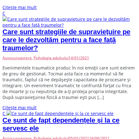
Citește mai mult
C
Care sunt strategiile de supraviețuire pe
care le dezvoltăm pentru a face față
traumelor?
Autocunoastere
,
Psihologia adultului
14/01/2021
E
venimentele traumatice produc în noi emoții care sunt extrem
de greu de gestionat. Tocmai asta face ca momentul să fie
traumatic, faptul că ne depășește capacitatea de procesare și
integrare. Un eveniment traumatic te confruntă forțat cu frica
de moarte și cu neputința de a-ți proteja propria integritate.
După supraviețuirea fizică a traumei ești pus […]
Citește mai mult
C
Ce sunt de fapt dependențele și la ce
servesc ele
Autocunoastere
,
Psihologia adultului
05/01/2021
14/06/2021