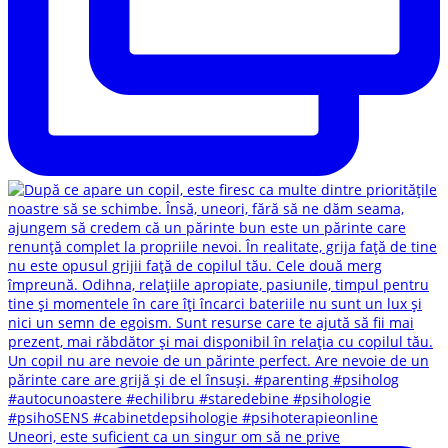
Uneori, este suficient ca un singur om să ne prive