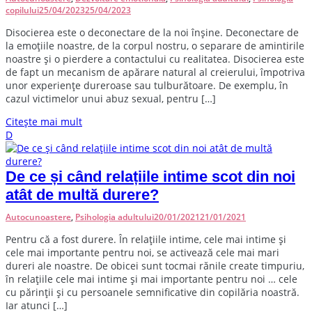
copilului
25/04/2023
25/04/2023
D
isocierea este o deconectare de la noi înșine. Deconectare de
la emoțiile noastre, de la corpul nostru, o separare de amintirile
noastre și o pierdere a contactului cu realitatea. Disocierea este
de fapt un mecanism de apărare natural al creierului, împotriva
unor experiențe dureroase sau tulburătoare. De exemplu, în
cazul victimelor unui abuz sexual, pentru […]
Citește mai mult
D
De ce și când relațiile intime scot din noi
atât de multă durere?
Autocunoastere
,
Psihologia adultului
20/01/2021
21/01/2021
P
entru că a fost durere. În relațiile intime, cele mai intime și
cele mai importante pentru noi, se activează cele mai mari
dureri ale noastre. De obicei sunt tocmai rănile create timpuriu,
în relațiile cele mai intime și mai importante pentru noi … cele
cu părinții și cu persoanele semnificative din copilăria noastră.
Iar atunci […]