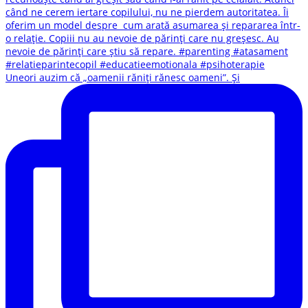
Uneori auzim că „oamenii răniți rănesc oameni”. Și