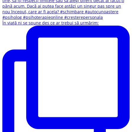
În viață ni se spune des ce ar trebui să urmărim: