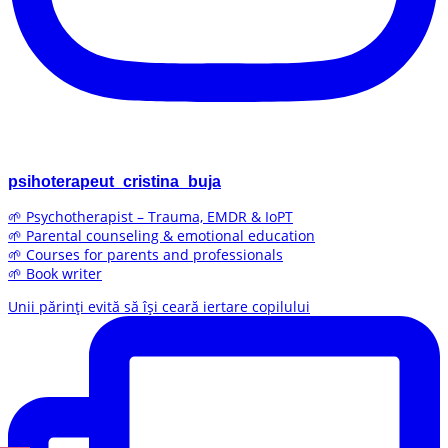
psihoterapeut_cristina_buja
🌱 Psychotherapist – Trauma, EMDR & IoPT
🌱 Parental counseling & emotional education
🌱 Courses for parents and professionals
🌱 Book writer
Unii părinți evită să își ceară iertare copilului