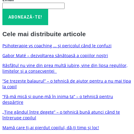
Cele mai distribuite articole
Psihoterapie vs coaching … și pericolul când le confuzi
Gabor Maté – dezvoltarea sănătoasă a copiilor noștri
Răsfățul nu vine din prea multă iubire, vine din lipsa regulilor,
limitelor și a consecvenței
”Se trezește balaurul” – o tehnică de ajutor pentru a nu mai țipa
la copil
”Fă-mă mică și pune-mă în inima ta” – o tehnică pentru
despărțire
„Ține gândul între degete” – o tehnică bună atunci când te
întrerupe copilul
Mamă care ți-ai pierdut copilul, dă-ți timp și loc!