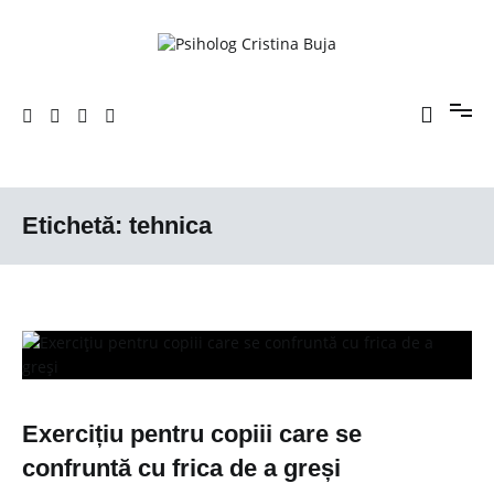
Sari
la
conținut
Porniți pe drumul către voi!
Psiholog Cristina Buja
Etichetă:
tehnica
Exercițiu pentru copiii care se
confruntă cu frica de a greși