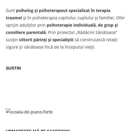
Sunt
psiholog și psihoterapeut
specializat în terapia
traumei
și în psihoterapia copilului, cuplului și familiei. Ofer
sprijin adulților prin
psihoterapie individuală, de grup și
consiliere parentală.
Prin proiectul „Rădăcini Sănătoase”
susțin
viitorii părinți și specialiștii
să construiască relații
sigure și sănătoase încă de la începutul vieții.
SUSTIN