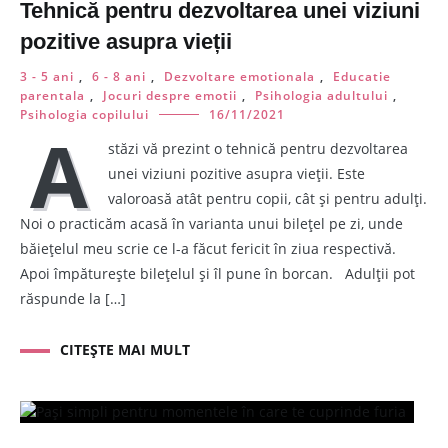
Tehnică pentru dezvoltarea unei viziuni
pozitive asupra vieții
3 - 5 ani
,
6 - 8 ani
,
Dezvoltare emotionala
,
Educatie
parentala
,
Jocuri despre emotii
,
Psihologia adultului
,
Psihologia copilului
16/11/2021
A
stăzi vă prezint o tehnică pentru dezvoltarea
unei viziuni pozitive asupra vieții. Este
valoroasă atât pentru copii, cât și pentru adulți.
Noi o practicăm acasă în varianta unui bilețel pe zi, unde
băiețelul meu scrie ce l-a făcut fericit în ziua respectivă.
Apoi împăturește bilețelul și îl pune în borcan. Adulții pot
răspunde la […]
CITEȘTE MAI MULT