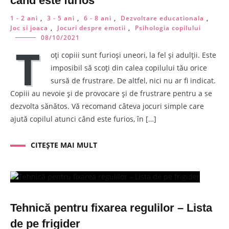
când este furios
1 - 2 ani
,
3 - 5 ani
,
6 - 8 ani
,
Dezvoltare educationala
,
Joc si joaca
,
Jocuri despre emotii
,
Psihologia copilului
08/10/2021
T
oți copiii sunt furioși uneori, la fel și adulții. Este
imposibil să scoți din calea copilului tău orice
sursă de frustrare. De altfel, nici nu ar fi indicat.
Copiii au nevoie și de provocare și de frustrare pentru a se
dezvolta sănătos. Vă recomand câteva jocuri simple care
ajută copilul atunci când este furios, în […]
CITEȘTE MAI MULT
Tehnică pentru fixarea regulilor – Lista
de pe frigider