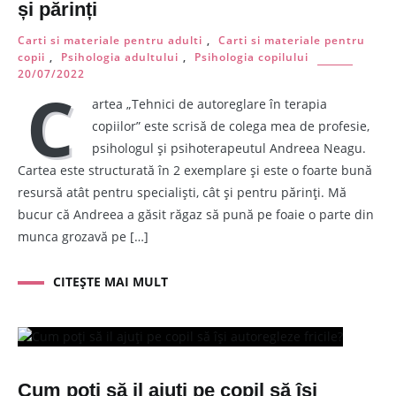
și părinți
Carti si materiale pentru adulti
,
Carti si materiale pentru
copii
,
Psihologia adultului
,
Psihologia copilului
20/07/2022
C
artea „Tehnici de autoreglare în terapia
copiilor” este scrisă de colega mea de profesie,
psihologul și psihoterapeutul Andreea Neagu.
Cartea este structurată în 2 exemplare și este o foarte bună
resursă atât pentru specialiști, cât și pentru părinți. Mă
bucur că Andreea a găsit răgaz să pună pe foaie o parte din
munca grozavă pe […]
CITEȘTE MAI MULT
Cum poți să il ajuți pe copil să își