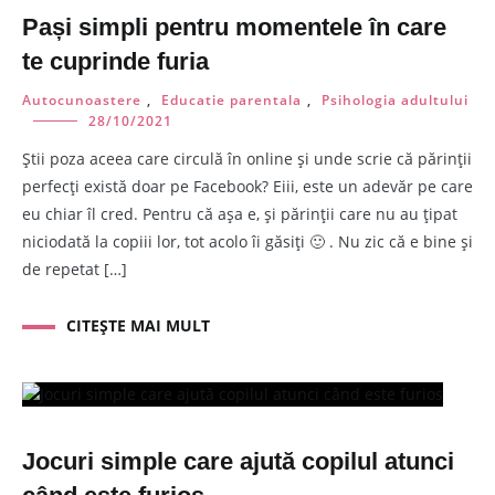
Pași simpli pentru momentele în care
te cuprinde furia
Autocunoastere
,
Educatie parentala
,
Psihologia adultului
28/10/2021
Știi poza aceea care circulă în online și unde scrie că părinții
perfecți există doar pe Facebook? Eiii, este un adevăr pe care
eu chiar îl cred. Pentru că așa e, și părinții care nu au țipat
niciodată la copiii lor, tot acolo îi găsiți 🙂 . Nu zic că e bine și
de repetat […]
CITEȘTE MAI MULT
Jocuri simple care ajută copilul atunci