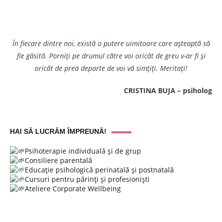
În fiecare dintre noi, există o putere uimitoare care așteaptă să
fie găsită. Porniți pe drumul către voi oricât de greu v-ar fi și
oricât de prea departe de voi vă simțiți. Meritați!
CRISTINA BUJA – psiholog
HAI SĂ LUCRĂM ÎMPREUNĂ!
Psihoterapie individuală și de grup
Consiliere parentală
Educație psihologică perinatală și postnatală
Cursuri pentru părinți și profesioniști
Ateliere Corporate Wellbeing