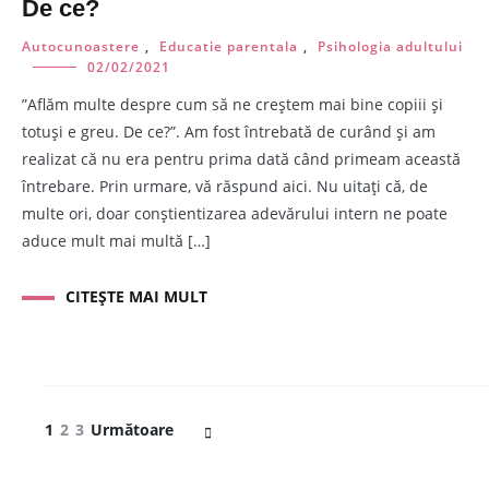
De ce?
Autocunoastere
,
Educatie parentala
,
Psihologia adultului
02/02/2021
”Aflăm multe despre cum să ne creștem mai bine copiii și
totuși e greu. De ce?”. Am fost întrebată de curând și am
realizat că nu era pentru prima dată când primeam această
întrebare. Prin urmare, vă răspund aici. Nu uitați că, de
multe ori, doar conștientizarea adevărului intern ne poate
aduce mult mai multă […]
CITEȘTE MAI MULT
Navigare
Pagină
Pagină
Pagină
1
2
3
Următoare
în
articole