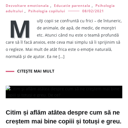
Dezvoltare emotionala
,
Educatie parentala
,
Psihologia
adultului
,
Psihologia copilului
08/02/2021
M
ulți copii se confruntă cu frici – de întuneric,
de animale, de apă, de medic, de monștri
etc. Atunci când nu este o teamă profundă
care să îl facă anxios, este ceva mai simplu să îi sprijinim să
o regleze. Mai mult de atât frica este o emoție naturală,
normală și de ajutor. Ea ne […]
CITEȘTE MAI MULT
Citim și aflăm atâtea despre cum să ne
creștem mai bine copiii și totuși e greu.