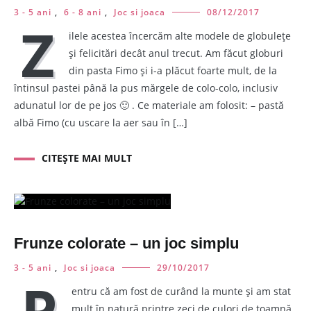
3 - 5 ani
,
6 - 8 ani
,
Joc si joaca
08/12/2017
Z
ilele acestea încercăm alte modele de globulețe
și felicitări decât anul trecut. Am făcut globuri
din pasta Fimo și i-a plăcut foarte mult, de la
întinsul pastei până la pus mărgele de colo-colo, inclusiv
adunatul lor de pe jos 🙂 . Ce materiale am folosit: – pastă
albă Fimo (cu uscare la aer sau în […]
CITEȘTE MAI MULT
Frunze colorate – un joc simplu
3 - 5 ani
,
Joc si joaca
29/10/2017
P
entru că am fost de curând la munte și am stat
mult în natură printre zeci de culori de toamnă,