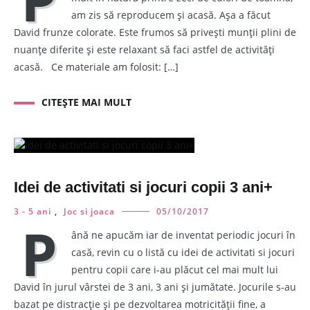
am zis să reproducem și acasă. Așa a făcut
David frunze colorate. Este frumos să privești munții plini de
nuanțe diferite și este relaxant să faci astfel de activități
acasă. Ce materiale am folosit: […]
CITEȘTE MAI MULT
Idei de activitati si jocuri copii 3 ani+
3 - 5 ani
,
Joc si joaca
05/10/2017
P
ână ne apucăm iar de inventat periodic jocuri în
casă, revin cu o listă cu idei de activitati si jocuri
pentru copii care i-au plăcut cel mai mult lui
David în jurul vârstei de 3 ani, 3 ani și jumătate. Jocurile s-au
bazat pe distracție și pe dezvoltarea motricității fine, a