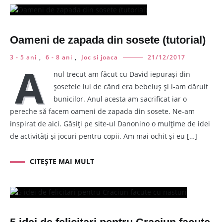
Oameni de zapada din sosete (tutorial)
3 - 5 ani
,
6 - 8 ani
,
Joc si joaca
21/12/2017
A
nul trecut am făcut cu David iepurași din
șosetele lui de când era bebeluș și i-am dăruit
bunicilor. Anul acesta am sacrificat iar o
pereche să facem oameni de zapada din sosete. Ne-am
inspirat de aici. Găsiți pe site-ul Danonino o mulțime de idei
de activități și jocuri pentru copii. Am mai ochit și eu […]
CITEȘTE MAI MULT