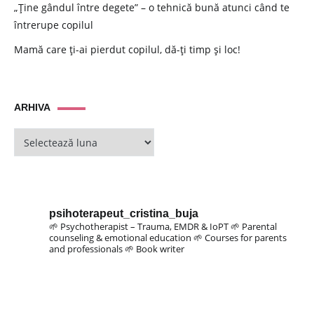
„Ține gândul între degete” – o tehnică bună atunci când te
întrerupe copilul
Mamă care ți-ai pierdut copilul, dă-ți timp și loc!
ARHIVA
ARHIVA
psihoterapeut_cristina_buja
🌱 Psychotherapist – Trauma, EMDR & IoPT
🌱 Parental
counseling & emotional education
🌱 Courses for parents
and professionals
🌱 Book writer