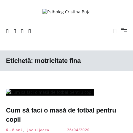
Sari
la
conținut
Porniți pe drumul către voi!
Psiholog Cristina Buja
Etichetă:
motricitate fina
Cum să faci o masă de fotbal pentru
copii
6 - 8 ani
,
Joc si joaca
26/04/2020