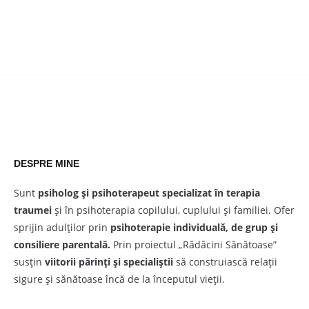
DESPRE MINE
Sunt
psiholog și psihoterapeut
specializat în terapia
traumei
și în psihoterapia copilului, cuplului și familiei. Ofer
sprijin adulților prin
psihoterapie individuală, de grup și
consiliere parentală.
Prin proiectul „Rădăcini Sănătoase”
susțin
viitorii părinți și specialiștii
să construiască relații
sigure și sănătoase încă de la începutul vieții.