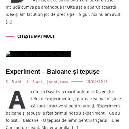
includă cumva pe amândouă !? Uite așa a apărut această
idee și am făcut un joc de preciziție. Sigur, noi nu am avut
[…]
CITEȘTE MAI MULT
Experiment – Baloane și țepușe
3 - 5 ani
,
6 - 8 ani
,
Joc si joaca
15/04/2018
A
cum că David s-a mărit putem să facem tot
felul de experimente și partea cea mai mișto e
că sunt atractive și pentru adulți. ”Experiment
baloane și țepușe” a fost primul nostru experiment. Ce au
folosit: – Baloane – O țepusă de lemn pentru frigărui – Ulei
Cum au procedat: Mister a umflat […]