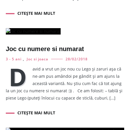
CITEȘTE MAI MULT
Joc cu numere si numarat
3 - 5 ani
,
Joc si joaca
28/02/2018
D
avid a vrut un joc nou cu Lego și zaruri așa că
ne-am pus amândoi pe gândit și am ajuns la
această variantă. Nu știu cum fac că tot ajung
la un joc cu numere si numarat :)) . Ce am folosit: – tablă și
piese Lego (puteți înlocui cu capace de sticlă, cuburi, […]
CITEȘTE MAI MULT