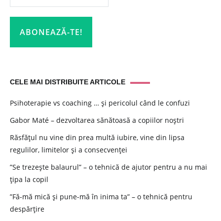
CELE MAI DISTRIBUITE ARTICOLE
Psihoterapie vs coaching … și pericolul când le confuzi
Gabor Maté – dezvoltarea sănătoasă a copiilor noștri
Răsfățul nu vine din prea multă iubire, vine din lipsa
regulilor, limitelor și a consecvenței
”Se trezește balaurul” – o tehnică de ajutor pentru a nu mai
țipa la copil
”Fă-mă mică și pune-mă în inima ta” – o tehnică pentru
despărțire