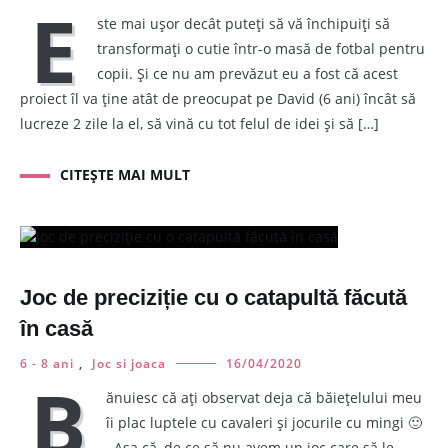
E
ste mai ușor decât puteți să vă închipuiți să
transformați o cutie într-o masă de fotbal pentru
copii. Și ce nu am prevăzut eu a fost că acest
proiect îl va ține atât de preocupat pe David (6 ani) încât să
lucreze 2 zile la el, să vină cu tot felul de idei și să […]
CITEȘTE MAI MULT
Joc de preciziție cu o catapultă făcută
în casă
6 - 8 ani
,
Joc si joaca
16/04/2020
B
ănuiesc că ați observat deja că băiețelului meu
îi plac luptele cu cavaleri și jocurile cu mingi 🙂
. Așa că, de ce să nu avem un joc care să le