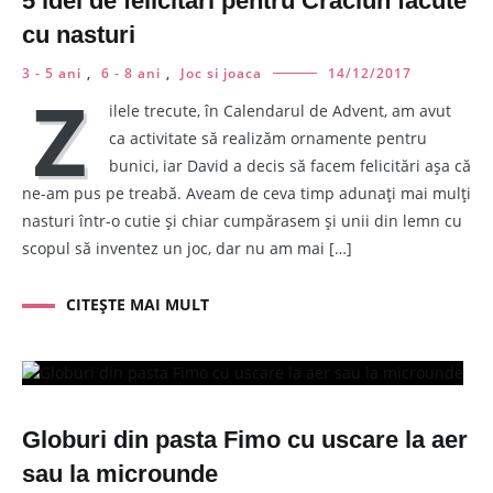
5 idei de felicitari pentru Craciun facute
cu nasturi
3 - 5 ani
,
6 - 8 ani
,
Joc si joaca
14/12/2017
Z
ilele trecute, în Calendarul de Advent, am avut
ca activitate să realizăm ornamente pentru
bunici, iar David a decis să facem felicitări așa că
ne-am pus pe treabă. Aveam de ceva timp adunați mai mulți
nasturi într-o cutie și chiar cumpărasem și unii din lemn cu
scopul să inventez un joc, dar nu am mai […]
CITEȘTE MAI MULT
Globuri din pasta Fimo cu uscare la aer
sau la microunde