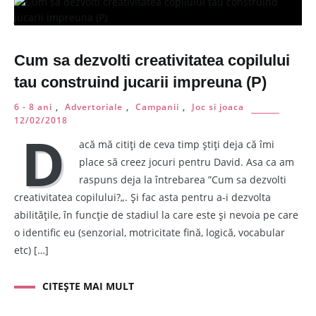
Cum sa dezvolti creativitatea copilului
tau construind jucarii impreuna (P)
6 - 8 ani
,
Advertoriale
,
Campanii
,
Joc si joaca
12/02/2018
D
acă mă citiți de ceva timp știți deja că îmi
place să creez jocuri pentru David. Asa ca am
raspuns deja la întrebarea ”Cum sa dezvolti
creativitatea copilului?„. Și fac asta pentru a-i dezvolta
abilitățile, în funcție de stadiul la care este și nevoia pe care
o identific eu (senzorial, motricitate fină, logică, vocabular
etc) […]
CITEȘTE MAI MULT