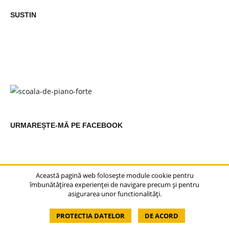
SUSTIN
URMAREȘTE-MĂ PE FACEBOOK
Această pagină web folosește module cookie pentru
îmbunătățirea experienței de navigare precum și pentru
asigurarea unor functionalități.
© 2014-2026 - Cristina Buja - Toate drepturile rezervate.
PROTECTIA DATELOR
DE ACORD