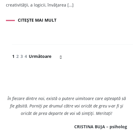
creativității, a logicii, învățarea […]
CITEȘTE MAI MULT
Navigare
Pagină
Pagină
Pagină
Pagină
1
2
3
4
Următoare
în
articole
În fiecare dintre noi, există o putere uimitoare care așteaptă să
fie găsită. Porniți pe drumul către voi oricât de greu v-ar fi și
oricât de prea departe de voi vă simțiți. Meritați!
CRISTINA BUJA – psiholog