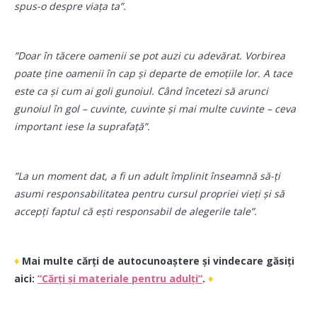
spus-o despre viața ta”.
”Doar în tăcere oamenii se pot auzi cu adevărat. Vorbirea
poate ține oamenii în cap și departe de emoțiile lor. A tace
este ca și cum ai goli gunoiul. Când încetezi să arunci
gunoiul în gol – cuvinte, cuvinte și mai multe cuvinte – ceva
important iese la suprafață”.
”La un moment dat, a fi un adult împlinit înseamnă să-ți
asumi responsabilitatea pentru cursul propriei vieți și să
accepți faptul că ești responsabil de alegerile tale”.
♦
Mai multe cărți de autocunoaștere și vindecare găsiți
aici
:
”Cărți și materiale pentru adulți”
.
♦