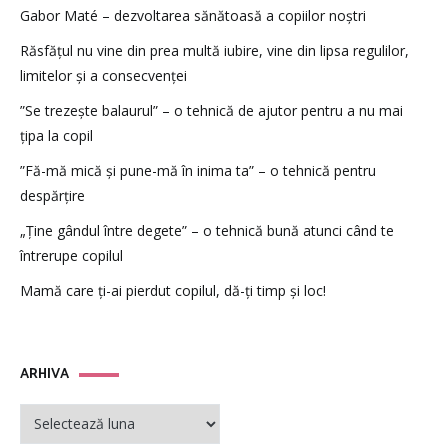
Gabor Maté – dezvoltarea sănătoasă a copiilor noștri
Răsfățul nu vine din prea multă iubire, vine din lipsa regulilor,
limitelor și a consecvenței
”Se trezește balaurul” – o tehnică de ajutor pentru a nu mai
țipa la copil
”Fă-mă mică și pune-mă în inima ta” – o tehnică pentru
despărțire
„Ține gândul între degete” – o tehnică bună atunci când te
întrerupe copilul
Mamă care ți-ai pierdut copilul, dă-ți timp și loc!
ARHIVA
ARHIVA