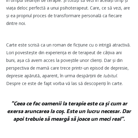
în timpul sedinței de terapie. Și totuși să vezi în același timp și
viața deloc perfectă a unui psihoterapeut. Care, ce să vezi, are
și ea propriul proces de transformare personală ca fiecare
dintre noi.
Carte este scrisă ca un roman de ficțiune cu o intrigă atractivă.
Lori povestește din experiența ei de terapeut de câțiva ani
buni, așa că avem acces la poveștile unor clienți. Dar și din
perspectiva de mamă care trece printr-un episod de depresie,
depresie apărută, aparent, în urma despărțirii de
Iubitul
.
Despre ce este de fapt vorba vă las să descoperiți în carte.
”Ceea ce fac oamenii la terapie este ca și cum ar
exersa aruncarea la coș. Este un lucru necesar. Dar
apoi trebuie să meargă să joace un meci real”.