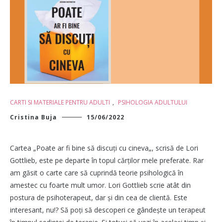
CARTI SI MATERIALE PENTRU ADULTI
,
PSIHOLOGIA ADULTULUI
Cristina Buja
15/06/2022
Cartea „Poate ar fi bine să discuți cu cineva„, scrisă de Lori
Gottlieb, este pe departe în topul cărților mele preferate. Rar
am găsit o carte care să cuprindă teorie psihologică în
amestec cu foarte mult umor. Lori Gottlieb scrie atât din
postura de psihoterapeut, dar și din cea de clientă. Este
interesant, nu!? Să poți să descoperi ce gândește un terapeut