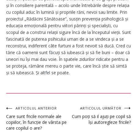
și în consiliere parentală – acolo unde întrebările despre relația
cu copilul aduc în lumină și propriile răni, nevoi sau limite. Prin
proiectul „Rădăcini Sănătoase”, susțin prevenția psihologică și
educația emoțională pentru viitori părinți și specialiști, cu
scopul de a construi relații sigure încă de la începutul vieții. Sunt
fascinată de puterea psihicului uman de a se vindeca și a se
reconstrui, indiferent câte furtuni a fost nevoit să ducă. Cred cu
tărie că oamenii sunt făcuți să iubească și să fie buni – doar că
uneori nu își mai dau voie. În spatele zidurilor ridicate pentru a
se proteja, rămâne mereu o parte vie, care încă știe să simtă
și să iubească. Și altfel se poate.
Navigare
ARTICOLUL ANTERIOR
ARTICOLUL URMĂTOR
Care sunt fricile normale ale
Cum poți să il ajuți pe copil să
în
copiilor, în funcție de vârsta pe
își autoregleze fricile?
care copilul o are?
articole