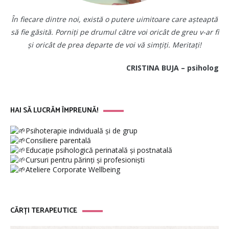
În fiecare dintre noi, există o putere uimitoare care așteaptă
să fie găsită. Porniți pe drumul către voi oricât de greu v-ar fi
și oricât de prea departe de voi vă simțiți. Meritați!
CRISTINA BUJA – psiholog
HAI SĂ LUCRĂM ÎMPREUNĂ!
Psihoterapie individuală și de grup
Consiliere parentală
Educație psihologică perinatală și postnatală
Cursuri pentru părinți și profesioniști
Ateliere Corporate Wellbeing
CĂRȚI TERAPEUTICE