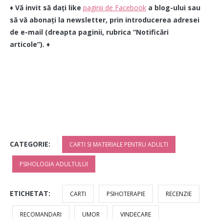
♦ Vă invit să dați like
paginii de Facebook
a blog-ului sau
să vă abonați la newsletter, prin introducerea adresei
de e-mail (dreapta paginii, rubrica “Notificări
articole”).
♦
CATEGORIE:
CARTI SI MATERIALE PENTRU ADULTI
PSIHOLOGIA ADULTULUI
ETICHETAT:
CARTI
PSIHOTERAPIE
RECENZIE
RECOMANDARI
UMOR
VINDECARE