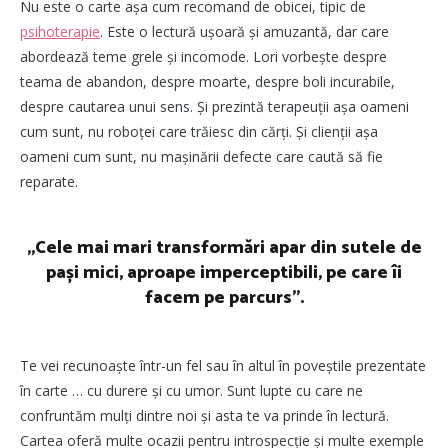
Nu este o carte așa cum recomand de obicei, tipic de
psihoterapie
. Este o lectură ușoară și amuzantă, dar care
abordează teme grele și incomode. Lori vorbește despre
teama de abandon, despre moarte, despre boli incurabile,
despre cautarea unui sens. Și prezintă terapeuții așa oameni
cum sunt, nu roboței care trăiesc din cărți. Și clienții așa
oameni cum sunt, nu mașinării defecte care caută să fie
reparate.
„Cele mai mari transformări apar din sutele de
pași mici, aproape imperceptibili, pe care îi
facem pe parcurs”.
Te vei recunoaște într-un fel sau în altul în poveștile prezentate
în carte … cu durere și cu umor. Sunt lupte cu care ne
confruntăm mulți dintre noi și asta te va prinde în lectură.
Cartea oferă multe ocazii pentru introspecție și multe exemple