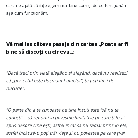
care ne ajută să înțelegem mai bine cum și de ce funcționăm
așa cum funcționăm.
Vă mai las câteva pasaje din cartea „Poate ar fi
bine să discuți cu cineva„,:
”Dacă treci prin viață alegând și alegând, dacă nu realizezi
că „perfectul este dușmanul binelui”, te poți lipsi de
bucurie”.
”O parte din a te cunoaște pe tine însuți este ”să nu te
cunoști” – să renunți la poveștile limitative pe care ți le-ai
spus despre cine ești, astfel încât să nu rămâi prins în ele,
astfel încât să-ți poți trăi viața și nu povestea pe care ți-ai