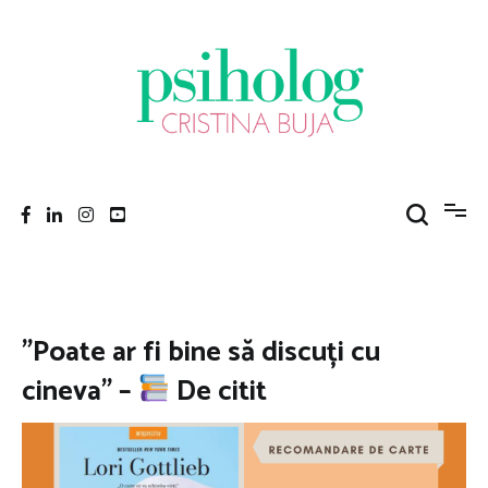
Sari
la
conținut
Psiholog Cristina Buja
Porniți pe drumul către voi!
”Poate ar fi bine să discuți cu
cineva” –
De citit