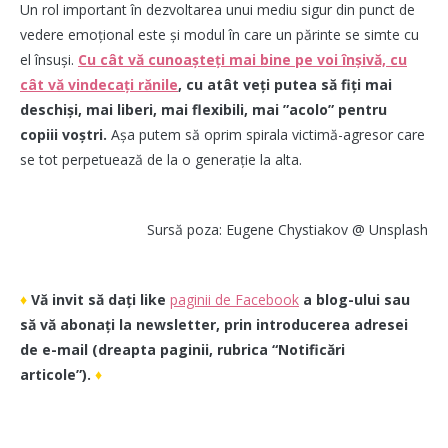
Un rol important în dezvoltarea unui mediu sigur din punct de
vedere emoțional este și modul în care un părinte se simte cu
el însuși.
Cu cât vă cunoașteți mai bine pe voi înșivă, cu
cât vă vindecați rănile
, cu atât veți putea să fiți mai
deschiși, mai liberi, mai flexibili, mai ”acolo” pentru
copiii voștri.
Așa putem să oprim spirala victimă-agresor care
se tot perpetuează de la o generație la alta.
Sursă poza: Eugene Chystiakov @ Unsplash
♦
Vă invit să dați like
paginii de Facebook
a blog-ului sau
să vă abonați la newsletter, prin introducerea adresei
de e-mail (dreapta paginii, rubrica “Notificări
articole”).
♦