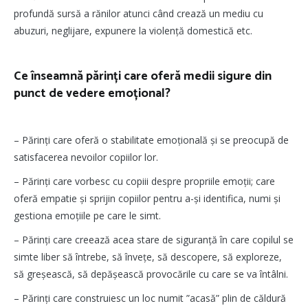
profundă sursă a rănilor atunci când crează un mediu cu
abuzuri, neglijare, expunere la violență domestică etc.
Ce înseamnă părinți care oferă medii sigure din
punct de vedere emoțional?
– Părinți care oferă o stabilitate emoțională și se preocupă de
satisfacerea nevoilor copiilor lor.
– Părinți care vorbesc cu copiii despre propriile emoții; care
oferă empatie și sprijin copiilor pentru a-și identifica, numi și
gestiona emoțiile pe care le simt.
– Părinți care creează acea stare de siguranță în care copilul se
simte liber să întrebe, să învețe, să descopere, să exploreze,
să greșească, să depășească provocările cu care se va întâlni.
– Părinți care construiesc un loc numit ”acasă” plin de căldură