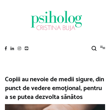
Sari
la
conținut
Psiholog Cristina Buja
Porniți pe drumul către voi!
Copiii au nevoie de medii sigure, din
punct de vedere emoțional, pentru
a se putea dezvolta sănătos