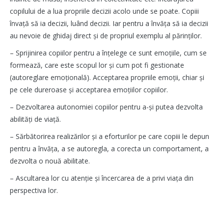
copilului de a lua propriile decizii acolo unde se poate. Copiii
învață să ia decizii, luând decizii. Iar pentru a învăța să ia decizii
au nevoie de ghidaj direct și de propriul exemplu al părinților.
– Sprijinirea copiilor pentru a înțelege ce sunt emoțiile, cum se
formează, care este scopul lor și cum pot fi gestionate
(autoreglare emoțională). Acceptarea propriile emoții, chiar și
pe cele dureroase și acceptarea emoțiilor copiilor.
– Dezvoltarea autonomiei copiilor pentru a-și putea dezvolta
abilități de viață.
– Sărbătorirea realizărilor și a eforturilor pe care copiii le depun
pentru a învăța, a se autoregla, a corecta un comportament, a
dezvolta o nouă abilitate.
– Ascultarea lor cu atenție și încercarea de a privi viața din
perspectiva lor.