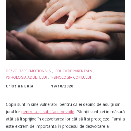
DEZVOLTARE EMOTIONALA
,
EDUCATIE PARENTALA
,
PSIHOLOGIA ADULTULUI
,
PSIHOLOGIA COPILULUI
Cristina Buja
19/10/2020
Copiii sunt în sine vulnerabili pentru că ei depind de adulții din
jurul lor
pentru a-și satisface nevoile
. Părinții sunt cei în măsură
atât să îi sprijine în dezvoltarea lor cât să îi și protejeze. Familia
este extrem de importantă în procesul de dezvoltare al