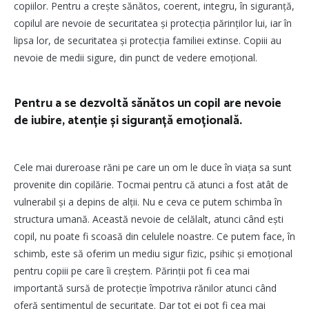
copiilor. Pentru a crește sănătos, coerent, integru, în siguranță,
copilul are nevoie de securitatea și protecția părinților lui, iar în
lipsa lor, de securitatea și protecția familiei extinse. Copiii au
nevoie de medii sigure, din punct de vedere emoțional.
Pentru a se dezvoltă sănătos un copil are nevoie
de iubire, atenție și siguranță emoțională.
Cele mai dureroase răni pe care un om le duce în viața sa sunt
provenite din copilărie. Tocmai pentru că atunci a fost atât de
vulnerabil și a depins de alții. Nu e ceva ce putem schimba în
structura umană. Această nevoie de celălalt, atunci când ești
copil, nu poate fi scoasă din celulele noastre. Ce putem face, în
schimb, este să oferim un mediu sigur fizic, psihic și emoțional
pentru copiii pe care îi creștem. Părinții pot fi cea mai
importantă sursă de protecție împotriva rănilor atunci când
oferă sentimentul de securitate. Dar tot ei pot fi cea mai