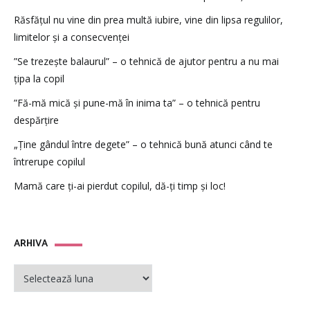
Răsfățul nu vine din prea multă iubire, vine din lipsa regulilor,
limitelor și a consecvenței
”Se trezește balaurul” – o tehnică de ajutor pentru a nu mai
țipa la copil
”Fă-mă mică și pune-mă în inima ta” – o tehnică pentru
despărțire
„Ține gândul între degete” – o tehnică bună atunci când te
întrerupe copilul
Mamă care ți-ai pierdut copilul, dă-ți timp și loc!
ARHIVA
ARHIVA