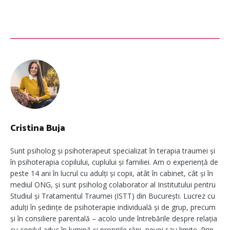
Cristina Buja
Sunt psiholog și psihoterapeut specializat în terapia traumei și
în psihoterapia copilului, cuplului și familiei. Am o experiență de
peste 14 ani în lucrul cu adulți și copii, atât în cabinet, cât și în
mediul ONG, și sunt psiholog colaborator al Institutului pentru
Studiul și Tratamentul Traumei (ISTT) din București. Lucrez cu
adulți în ședințe de psihoterapie individuală și de grup, precum
și în consiliere parentală – acolo unde întrebările despre relația
cu copilul aduc în lumină și propriile răni, nevoi sau limite. Prin