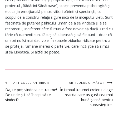
proiectul „Rădăcini Sănătoase”, susțin prevenția psihologică și
educația emoțională pentru viitori părinți și specialiști, cu
scopul de a construi relații sigure încă de la începutul vieții. Sunt
fascinată de puterea psihicului uman de a se vindeca și a se
reconstrui, indiferent câte furtuni a fost nevoit să ducă. Cred cu
tărie că oamenii sunt făcuți să iubească și să fie buni – doar că
uneori nu își mai dau voie. În spatele zidurilor ridicate pentru a
se proteja, rămâne mereu o parte vie, care încă știe să simtă
și să iubească. Și altfel se poate.
Navigare
ARTICOLUL ANTERIOR
ARTICOLUL URMĂTOR
Da, te poți vindeca de traume!
În timpul traumei creierul alege
în
De unde știi că începi să te
reacția care asigură cea mai
vindeci?
bună șansă pentru
articole
supraviețuire