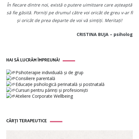
În fiecare dintre noi, există o putere uimitoare care așteaptă
să fie găsită. Porniți pe drumul către voi oricât de greu v-ar fi
și oricât de prea departe de voi vă simțiți. Meritați!
CRISTINA BUJA – psiholog
HAI SĂ LUCRĂM ÎMPREUNĂ!
Psihoterapie individuală și de grup
Consiliere parentală
Educație psihologică perinatală și postnatală
Cursuri pentru părinți și profesioniști
Ateliere Corporate Wellbeing
CĂRȚI TERAPEUTICE