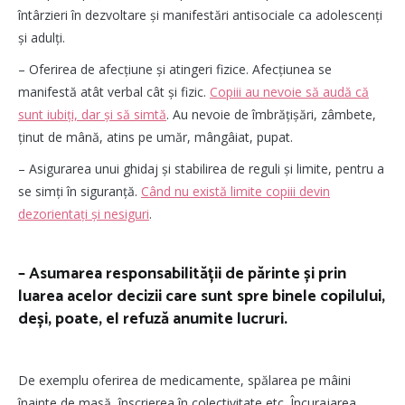
întârzieri în dezvoltare și manifestări antisociale ca adolescenți
și adulți.
– Oferirea de afecțiune și atingeri fizice.
Afecțiunea se
manifestă atât verbal cât și fizic.
Copiii au nevoie să audă că
sunt iubiți, dar și să simtă
. Au nevoie de îmbrăţişări, zâmbete,
ținut de mână, atins pe umăr, mângâiat, pupat.
– Asigurarea unui ghidaj și stabilirea de reguli și limite, pentru a
se simți în siguranță.
Când nu există limite copiii devin
dezorientați și nesiguri
.
– Asumarea responsabilității de părinte și prin
luarea acelor decizii care sunt spre binele copilului,
deși, poate, el refuză anumite lucruri.
De exemplu oferirea de medicamente, spălarea pe mâini
înainte de masă, înscrierea în colectivitate etc. Încurajarea