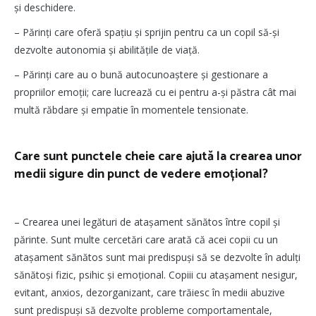
și deschidere.
– Părinți care oferă spațiu și sprijin pentru ca un copil să-și
dezvolte autonomia și abilitățile de viață.
– Părinți care au o bună autocunoaștere și gestionare a
propriilor emoții; care lucrează cu ei pentru a-și păstra cât mai
multă răbdare și empatie în momentele tensionate.
Care sunt punctele cheie care ajută la crearea unor
medii sigure din punct de vedere emoțional?
– Crearea unei legături de atașament sănătos între copil și
părinte. Sunt multe cercetări care arată că acei copii cu un
atașament sănătos sunt mai predispuși să se dezvolte în adulți
sănătoși fizic, psihic și emoțional. Copiii cu atașament nesigur,
evitant, anxios, dezorganizant, care trăiesc în medii abuzive
sunt predispuși să dezvolte probleme comportamentale,