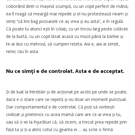
coborând dintr-o mașină scumpă, cu un copil perfect de mână,
ea îl roagă să meargă mai repede și el nu protestează neam și
simți ”să îmi bag picioarele ce aș vrea și eu asta”, e în regulă.
Că poate tu atunci ești în colați, cu un tricou larg peste colăceii
de la burtă, cu un copil lăsat acasă cu mucii până la bărbie și
te-ai dus cu metroul, să cumperi rețeta. Aia e, aia ai simțit,
nimic rău în asta.
Nu ce simți e de controlat. Asta e de acceptat.
Și de luat la întrebări și de acționat pe acolo pe unde se poate,
dacă e o stare care se repetă și nu doar un moment punctual.
Dar comportamentul e de controlat. Că poți să vorbești
civilizat și prietenos cu acea mamă care are ce ai vrea și tu,
sau să o iei la înjurături că, să zicem, a trecut prea repede prin
față ta și ți-a atins cotul cu geanta ei … aș scrie o firmă