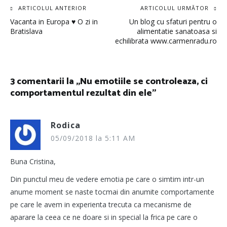
Navigare
ARTICOLUL ANTERIOR
ARTICOLUL URMĂTOR
Vacanta in Europa ♥ O zi in
Un blog cu sfaturi pentru o
în
Bratislava
alimentatie sanatoasa si
echilibrata www.carmenradu.ro
articole
3 comentarii la „
Nu emotiile se controleaza, ci
comportamentul rezultat din ele
”
Rodica
05/09/2018 la 5:11 AM
Buna Cristina,
Din punctul meu de vedere emotia pe care o simtim intr-un
anume moment se naste tocmai din anumite comportamente
pe care le avem in experienta trecuta ca mecanisme de
aparare la ceea ce ne doare si in special la frica pe care o