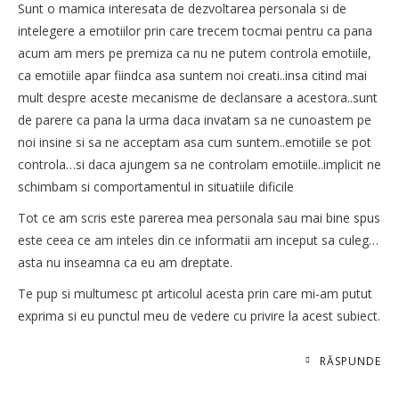
Sunt o mamica interesata de dezvoltarea personala si de
intelegere a emotiilor prin care trecem tocmai pentru ca pana
acum am mers pe premiza ca nu ne putem controla emotiile,
ca emotiile apar fiindca asa suntem noi creati..insa citind mai
mult despre aceste mecanisme de declansare a acestora..sunt
de parere ca pana la urma daca invatam sa ne cunoastem pe
noi insine si sa ne acceptam asa cum suntem..emotiile se pot
controla…si daca ajungem sa ne controlam emotiile..implicit ne
schimbam si comportamentul in situatiile dificile
Tot ce am scris este parerea mea personala sau mai bine spus
este ceea ce am inteles din ce informatii am inceput sa culeg…
asta nu inseamna ca eu am dreptate.
Te pup si multumesc pt articolul acesta prin care mi-am putut
exprima si eu punctul meu de vedere cu privire la acest subiect.
RĂSPUNDE