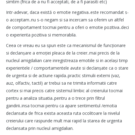
simtim (frica de a nu fi acceptati, de a fi parasiti etc)
Intr-adevar, daca există o emotie negativa..este recomandat s-
o acceptam..nu s-o negam si sa incercam sa oferim un altfel
de comportament tocmai pentru a oferi o emotie pozitiva..deci
o experienta pozitiva si memorabila.
Ceea ce vreau eu sa spun este ca mecanismul de funcționare
si declanșare a emoției pleaca de la creier..mai precis de la
nucleul amigdalian care inregistreaza emotiile si in același timp
experientele / comportamentele avute si declanșate ca o stare
de urgenta si de actiune rapida..practic stimulii externi (vaz,
auz, olfactiv, tactil) ar trebui sa ne trimita informatii catre
cortex si mai precis catre sistemul limbic al creierului tocmai
pentru a analiza situatia..pentru a o trece prin filtrul
gandirii..insa tocmai pentru ca apare sentimentul /emotia
declansata de frica exista aceasta ruta ocolitoare la nivelul
creierului care raspunde mult mai rapid la starea de urgenta
declansata prin nucleul amigdalian.