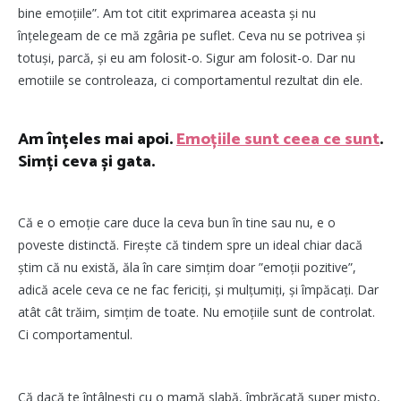
bine emoțiile”. Am tot citit exprimarea aceasta și nu
înțelegeam de ce mă zgâria pe suflet. Ceva nu se potrivea și
totuși, parcă, și eu am folosit-o. Sigur am folosit-o. Dar nu
emotiile se controleaza, ci comportamentul rezultat din ele.
Am înțeles mai apoi.
Emoțiile sunt ceea ce sunt
.
Simți ceva și gata.
Că e o emoție care duce la ceva bun în tine sau nu, e o
poveste distinctă. Firește că tindem spre un ideal chiar dacă
știm că nu există, ăla în care simțim doar ”emoții pozitive”,
adică acele ceva ce ne fac fericiți, și mulțumiți, și împăcați. Dar
atât cât trăim, simțim de toate. Nu emoțiile sunt de controlat.
Ci comportamentul.
Că dacă te întâlnești cu o mamă slabă, îmbrăcată super mișto,