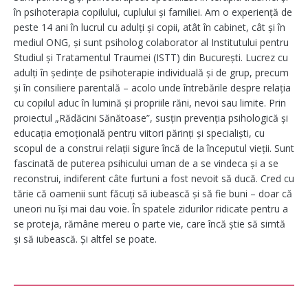
în psihoterapia copilului, cuplului și familiei. Am o experiență de
peste 14 ani în lucrul cu adulți și copii, atât în cabinet, cât și în
mediul ONG, și sunt psiholog colaborator al Institutului pentru
Studiul și Tratamentul Traumei (ISTT) din București. Lucrez cu
adulți în ședințe de psihoterapie individuală și de grup, precum
și în consiliere parentală – acolo unde întrebările despre relația
cu copilul aduc în lumină și propriile răni, nevoi sau limite. Prin
proiectul „Rădăcini Sănătoase”, susțin prevenția psihologică și
educația emoțională pentru viitori părinți și specialiști, cu
scopul de a construi relații sigure încă de la începutul vieții. Sunt
fascinată de puterea psihicului uman de a se vindeca și a se
reconstrui, indiferent câte furtuni a fost nevoit să ducă. Cred cu
tărie că oamenii sunt făcuți să iubească și să fie buni – doar că
uneori nu își mai dau voie. În spatele zidurilor ridicate pentru a
se proteja, rămâne mereu o parte vie, care încă știe să simtă
și să iubească. Și altfel se poate.