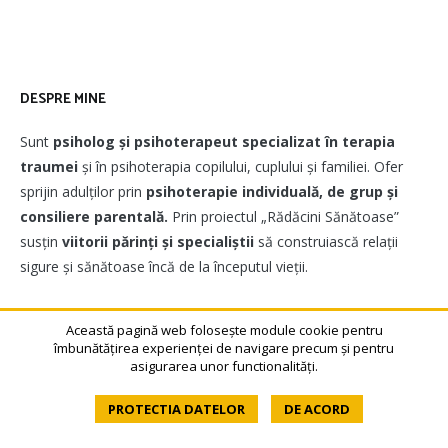
DESPRE MINE
Sunt
psiholog și psihoterapeut
specializat în terapia
traumei
și în psihoterapia copilului, cuplului și familiei. Ofer
sprijin adulților prin
psihoterapie individuală, de grup și
consiliere parentală.
Prin proiectul „Rădăcini Sănătoase”
susțin
viitorii părinți și specialiștii
să construiască relații
sigure și sănătoase încă de la începutul vieții.
Această pagină web folosește module cookie pentru
SUSTIN
îmbunătățirea experienței de navigare precum și pentru
asigurarea unor functionalități.
PROTECTIA DATELOR
DE ACORD