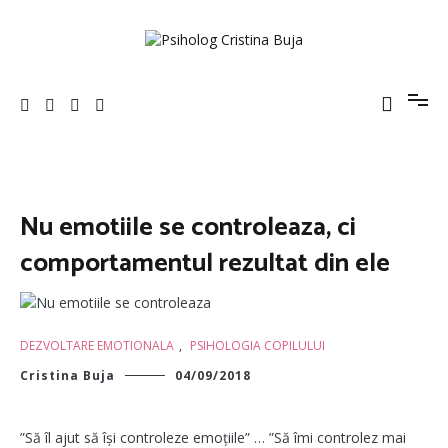
Sari
la
conținut
Psiholog Cristina Buja
Porniți pe drumul către voi!
Nu emotiile se controleaza, ci
comportamentul rezultat din ele
DEZVOLTARE EMOTIONALA
,
PSIHOLOGIA COPILULUI
Cristina Buja
04/09/2018
”Să îl ajut să își controleze emoțiile” … ”Să îmi controlez mai