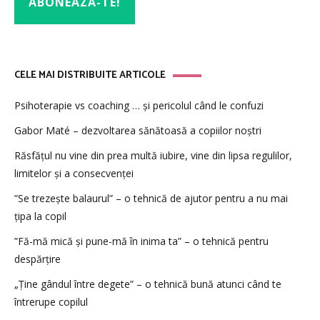
CELE MAI DISTRIBUITE ARTICOLE
Psihoterapie vs coaching … și pericolul când le confuzi
Gabor Maté – dezvoltarea sănătoasă a copiilor noștri
Răsfățul nu vine din prea multă iubire, vine din lipsa regulilor,
limitelor și a consecvenței
”Se trezește balaurul” – o tehnică de ajutor pentru a nu mai
țipa la copil
”Fă-mă mică și pune-mă în inima ta” – o tehnică pentru
despărțire
„Ține gândul între degete” – o tehnică bună atunci când te
întrerupe copilul