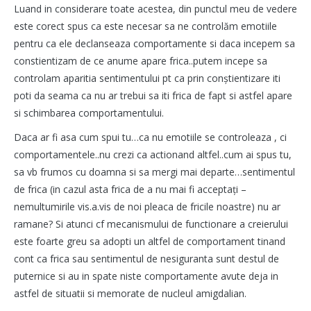
Luand in considerare toate acestea, din punctul meu de vedere
este corect spus ca este necesar sa ne controlăm emotiile
pentru ca ele declanseaza comportamente si daca incepem sa
constientizam de ce anume apare frica..putem incepe sa
controlam aparitia sentimentului pt ca prin conștientizare iti
poti da seama ca nu ar trebui sa iti frica de fapt si astfel apare
si schimbarea comportamentului.
Daca ar fi asa cum spui tu…ca nu emotiile se controleaza , ci
comportamentele..nu crezi ca actionand altfel..cum ai spus tu,
sa vb frumos cu doamna si sa mergi mai departe…sentimentul
de frica (in cazul asta frica de a nu mai fi acceptați –
nemultumirile vis.a.vis de noi pleaca de fricile noastre) nu ar
ramane? Si atunci cf mecanismului de functionare a creierului
este foarte greu sa adopti un altfel de comportament tinand
cont ca frica sau sentimentul de nesiguranta sunt destul de
puternice si au in spate niste comportamente avute deja in
astfel de situatii si memorate de nucleul amigdalian.