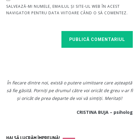
SALVEAZĂ-MI NUMELE, EMAILUL ȘI SITE-UL WEB ÎN ACEST
NAVIGATOR PENTRU DATA VIITOARE CÂND O SĂ COMENTEZ.
PUBLICĂ COMENTARIUL
În fiecare dintre noi, există o putere uimitoare care așteaptă
să fie găsită. Porniți pe drumul către voi oricât de greu v-ar fi
și oricât de prea departe de voi vă simțiți. Meritați!
CRISTINA BUJA – psiholog
HAI SĂ LUCRĂM ÎMPREUNĂ!