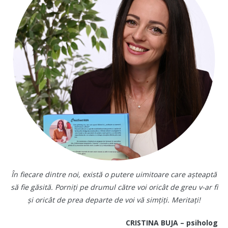
În fiecare dintre noi, există o putere uimitoare care așteaptă
să fie găsită. Porniți pe drumul către voi oricât de greu v-ar fi
și oricât de prea departe de voi vă simțiți. Meritați!
CRISTINA BUJA – psiholog