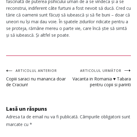
fascinată de puterea psihicului uman de a se vindeca și a se
reconstrui, indiferent câte furtuni a fost nevoit să ducă. Cred cu
tărie că oamenii sunt făcuți să iubească și să fie buni – doar că
uneori nu își mai dau voie. În spatele zidurilor ridicate pentru a
se proteja, rămâne mereu o parte vie, care încă știe să simtă
și să iubească. Și altfel se poate.
Navigare
ARTICOLUL ANTERIOR
ARTICOLUL URMĂTOR
Copiii saraci nu mananca doar
Vacanta in Romania ♥ Tabara
în
de Craciun!
pentru copii si parinti
articole
Lasă un răspuns
Adresa ta de email nu va fi publicată.
Câmpurile obligatorii sunt
marcate cu
*