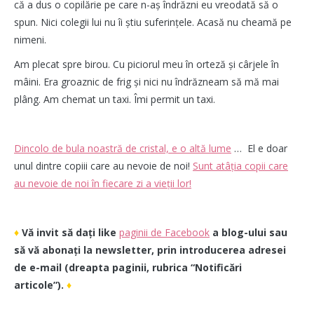
că a dus o copilărie pe care n-aș îndrăzni eu vreodată să o
spun. Nici colegii lui nu îi știu suferințele. Acasă nu cheamă pe
nimeni.
Am plecat spre birou. Cu piciorul meu în orteză și cârjele în
mâini. Era groaznic de frig și nici nu îndrăzneam să mă mai
plâng. Am chemat un taxi. Îmi permit un taxi.
Dincolo de bula noastră de cristal, e o altă lume
…
El e doar
unul dintre copiii care au nevoie de noi!
Sunt atâția copii care
au nevoie de noi în fiecare zi a vieții lor!
♦
Vă invit să dați like
paginii de Facebook
a blog-ului sau
să vă abonați la newsletter, prin introducerea adresei
de e-mail (dreapta paginii, rubrica “Notificări
articole”).
♦