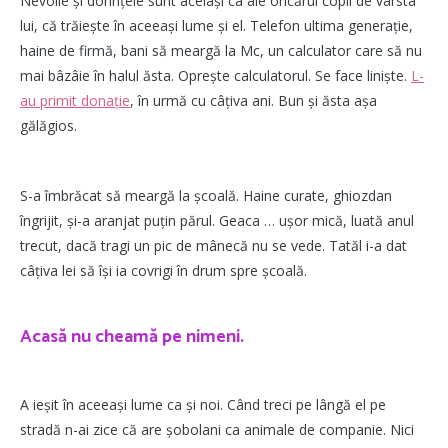
Nevoile și dorințele sunt același ca ale oricărui copil de vârsta
lui, că trăiește în aceeași lume și el. Telefon ultima generație,
haine de firmă, bani să meargă la Mc, un calculator care să nu
mai bâzâie în halul ăsta. Oprește calculatorul. Se face liniște.
L-
au primit donație
, în urmă cu câțiva ani. Bun și ăsta așa
gălăgios.
S-a îmbrăcat să meargă la școală. Haine curate, ghiozdan
îngrijit, și-a aranjat puțin părul. Geaca … ușor mică, luată anul
trecut, dacă tragi un pic de mânecă nu se vede. Tatăl i-a dat
câțiva lei să își ia covrigi în drum spre școală.
Acasă nu cheamă pe nimeni.
A ieșit în aceeași lume ca și noi. Când treci pe lângă el pe
stradă n-ai zice că are șobolani ca animale de companie. Nici