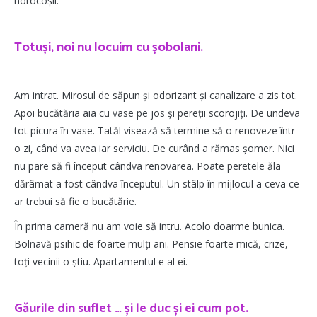
norocoșii.
Totuși, noi nu locuim cu șobolani.
Am intrat. Mirosul de săpun și odorizant și canalizare a zis tot.
Apoi bucătăria aia cu vase pe jos și pereții scorojiți. De undeva
tot picura în vase. Tatăl visează să termine să o renoveze într-
o zi, când va avea iar serviciu. De curând a rămas șomer. Nici
nu pare să fi început cândva renovarea. Poate peretele ăla
dărâmat a fost cândva începutul. Un stâlp în mijlocul a ceva ce
ar trebui să fie o bucătărie.
În prima cameră nu am voie să intru. Acolo doarme bunica.
Bolnavă psihic de foarte mulți ani. Pensie foarte mică, crize,
toți vecinii o știu. Apartamentul e al ei.
Găurile din suflet … și le duc și ei cum pot.