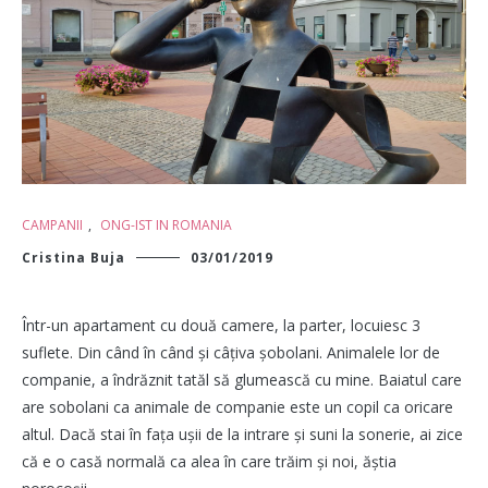
CAMPANII
,
ONG-IST IN ROMANIA
Cristina Buja
03/01/2019
Într-un apartament cu două camere, la parter, locuiesc 3
suflete. Din când în când și câțiva șobolani. Animalele lor de
companie, a îndrăznit tatăl să glumească cu mine. Baiatul care
are sobolani ca animale de companie este un copil ca oricare
altul. Dacă stai în fața ușii de la intrare și suni la sonerie, ai zice
că e o casă normală ca alea în care trăim și noi, ăștia