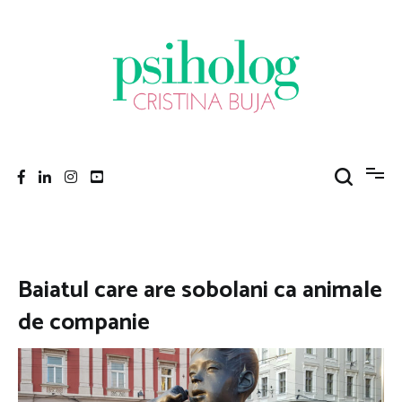
Sari
la
conținut
Psiholog Cristina Buja
Porniți pe drumul către voi!
Baiatul care are sobolani ca animale
de companie