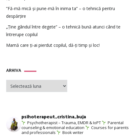
”Fă-mă mică și pune-mă în inima ta” – o tehnică pentru
despărțire
„Ține gândul între degete” – o tehnică bună atunci când te
întrerupe copilul
Mamă care ți-ai pierdut copilul, dă-ți timp și loc!
ARHIVA
ARHIVA
psihoterapeut_cristina_buja
Psychotherapist – Trauma, EMDR & IoPT
Parental
counseling & emotional education
Courses for parents
and professionals
Book writer