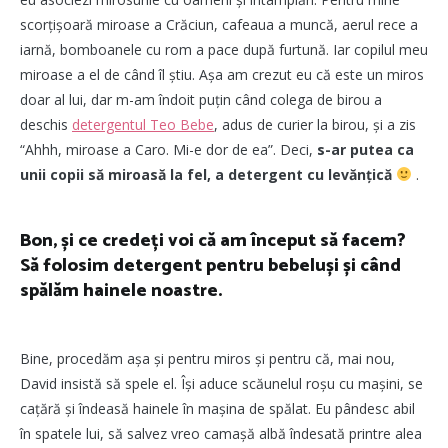
scorțișoară miroase a Crăciun, cafeaua a muncă, aerul rece a
iarnă, bomboanele cu rom a pace după furtună. Iar copilul meu
miroase a el de când îl știu. Așa am crezut eu că este un miros
doar al lui, dar m-am îndoit puțin când colega de birou a
deschis
detergentul Teo Bebe
, adus de curier la birou, și a zis
“Ahhh, miroase a Caro. Mi-e dor de ea”. Deci,
s-ar putea ca
unii copii să miroasă la fel, a detergent cu levănțică
.
Bon, și ce credeți voi că am început să facem?
Să folosim detergent pentru bebeluși și când
spălăm hainele noastre.
Bine, procedăm așa și pentru miros și pentru că, mai nou,
David insistă să spele el. Își aduce scăunelul roșu cu mașini, se
cațără și îndeasă hainele în mașina de spălat. Eu pândesc abil
în spatele lui, să salvez vreo camașă albă îndesată printre alea