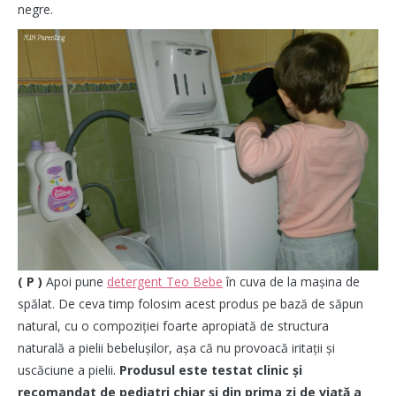
negre.
( P )
Apoi pune
detergent Teo Bebe
în cuva de la mașina de
spălat. De ceva timp folosim acest produs pe bază de săpun
natural, cu o compoziției foarte apropiată de structura
naturală a pielii bebelușilor, așa că nu provoacă iritații și
uscăciune a pielii.
Produsul este testat clinic și
recomandat de pediatri chiar și din prima zi de viață a