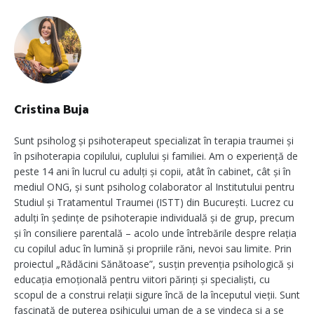
Cristina Buja
Sunt psiholog și psihoterapeut specializat în terapia traumei și
în psihoterapia copilului, cuplului și familiei. Am o experiență de
peste 14 ani în lucrul cu adulți și copii, atât în cabinet, cât și în
mediul ONG, și sunt psiholog colaborator al Institutului pentru
Studiul și Tratamentul Traumei (ISTT) din București. Lucrez cu
adulți în ședințe de psihoterapie individuală și de grup, precum
și în consiliere parentală – acolo unde întrebările despre relația
cu copilul aduc în lumină și propriile răni, nevoi sau limite. Prin
proiectul „Rădăcini Sănătoase”, susțin prevenția psihologică și
educația emoțională pentru viitori părinți și specialiști, cu
scopul de a construi relații sigure încă de la începutul vieții. Sunt
fascinată de puterea psihicului uman de a se vindeca și a se