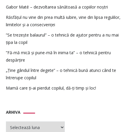
Gabor Maté – dezvoltarea sănătoasă a copiilor noștri
Răsfățul nu vine din prea multă iubire, vine din lipsa regulilor,
limitelor și a consecvenței
”Se trezește balaurul” – o tehnică de ajutor pentru a nu mai
țipa la copil
”Fă-mă mică și pune-mă în inima ta” – o tehnică pentru
despărțire
„Ține gândul între degete” – o tehnică bună atunci când te
întrerupe copilul
Mamă care ți-ai pierdut copilul, dă-ți timp și loc!
ARHIVA
ARHIVA