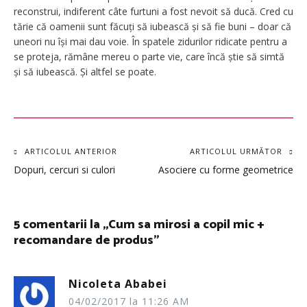
reconstrui, indiferent câte furtuni a fost nevoit să ducă. Cred cu
tărie că oamenii sunt făcuți să iubească și să fie buni – doar că
uneori nu își mai dau voie. În spatele zidurilor ridicate pentru a
se proteja, rămâne mereu o parte vie, care încă știe să simtă
și să iubească. Și altfel se poate.
Navigare
ARTICOLUL ANTERIOR
ARTICOLUL URMĂTOR
Dopuri, cercuri si culori
Asociere cu forme geometrice
în
articole
5 comentarii la „
Cum sa mirosi a copil mic +
recomandare de produs
”
Nicoleta Ababei
04/02/2017 la 11:26 AM