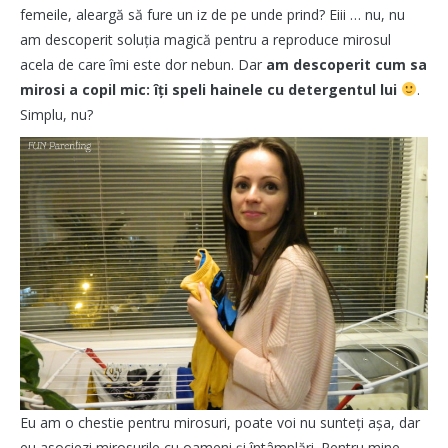
femeile, aleargă să fure un iz de pe unde prind? Eiii … nu, nu
am descoperit soluția magică pentru a reproduce mirosul
acela de care îmi este dor nebun. Dar
am descoperit cum sa
mirosi a copil mic: îți speli hainele cu detergentul lui
.
Simplu, nu?
Eu am o chestie pentru mirosuri, poate voi nu sunteți așa, dar
eu asociezi mirosurile cu oameni și întâmplări. Pentru mine