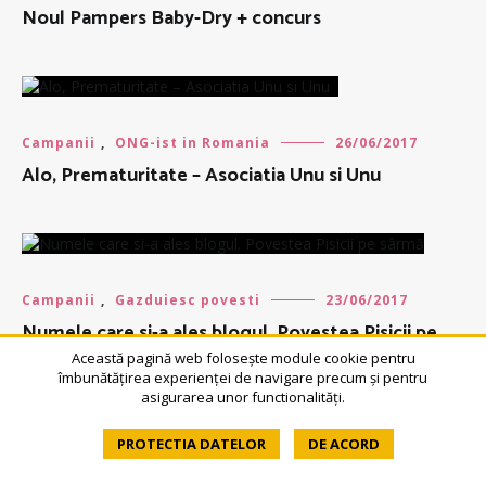
Noul Pampers Baby-Dry + concurs
Campanii
,
ONG-ist in Romania
26/06/2017
Alo, Prematuritate – Asociatia Unu si Unu
Campanii
,
Gazduiesc povesti
23/06/2017
Numele care si-a ales blogul. Povestea Pisicii pe
sârmă
Această pagină web folosește module cookie pentru
îmbunătățirea experienței de navigare precum și pentru
asigurarea unor functionalități.
PROTECTIA DATELOR
DE ACORD