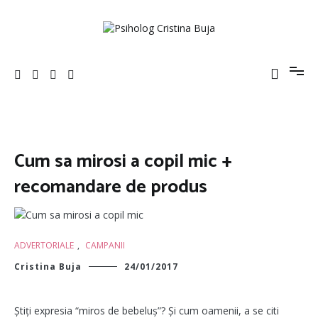
Sari
la
conținut
Psiholog Cristina Buja
Porniți pe drumul către voi!
Cum sa mirosi a copil mic +
recomandare de produs
ADVERTORIALE
,
CAMPANII
Cristina Buja
24/01/2017
Știți expresia “miros de bebeluș”? Și cum oamenii, a se citi