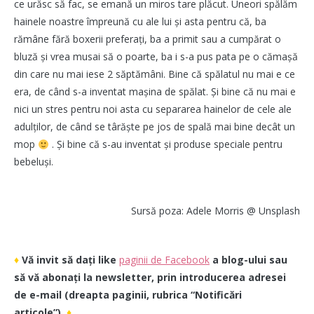
ce urăsc să fac, se emană un miros tare plăcut. Uneori spălăm
hainele noastre împreună cu ale lui și asta pentru că, ba
rămâne fără boxerii preferați, ba a primit sau a cumpărat o
bluză și vrea musai să o poarte, ba i s-a pus pata pe o cămașă
din care nu mai iese 2 săptămâni. Bine că spălatul nu mai e ce
era, de când s-a inventat mașina de spălat. Și bine că nu mai e
nici un stres pentru noi asta cu separarea hainelor de cele ale
adulților, de când se târăște pe jos de spală mai bine decât un
mop
. Și bine că s-au inventat și produse speciale pentru
bebeluși.
Sursă poza: Adele Morris @ Unsplash
♦
Vă invit să dați like
paginii de Facebook
a blog-ului sau
să vă abonați la newsletter, prin introducerea adresei
de e-mail (dreapta paginii, rubrica “Notificări
articole”).
♦