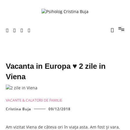
Sari
la
conținut
Porniți pe drumul către voi!
Psiholog Cristina Buja
Vacanta in Europa ♥ 2 zile in
Viena
VACANTE & CALATORII DE FAMILIE
Cristina Buja
09/12/2018
Am vizitat Viena de câteva ori în viața asta. Am fost și vara,