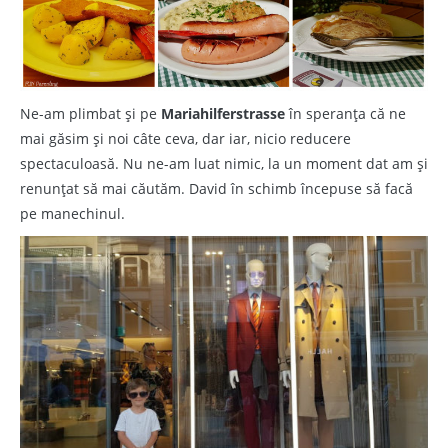
Ne-am plimbat și pe
Mariahilferstrasse
în speranța că ne
mai găsim și noi câte ceva, dar iar, nicio reducere
spectaculoasă. Nu ne-am luat nimic, la un moment dat am și
renunțat să mai căutăm. David în schimb începuse să facă
pe manechinul.