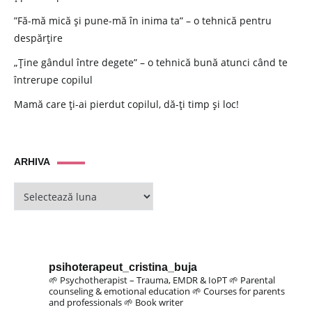
”Fă-mă mică și pune-mă în inima ta” – o tehnică pentru
despărțire
„Ține gândul între degete” – o tehnică bună atunci când te
întrerupe copilul
Mamă care ți-ai pierdut copilul, dă-ți timp și loc!
ARHIVA
ARHIVA
psihoterapeut_cristina_buja
🌱 Psychotherapist – Trauma, EMDR & IoPT
🌱 Parental
counseling & emotional education
🌱 Courses for parents
and professionals
🌱 Book writer