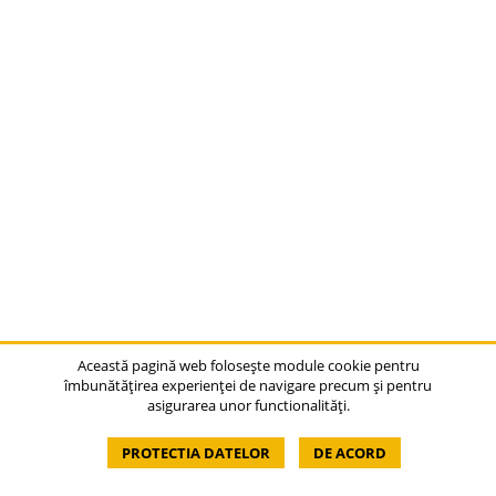
Această pagină web folosește module cookie pentru
îmbunătățirea experienței de navigare precum și pentru
asigurarea unor functionalități.
PROTECTIA DATELOR
DE ACORD