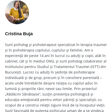
Cristina Buja
Sunt psiholog și psihoterapeut specializat în terapia traumei
și în psihoterapia copilului, cuplului și familiei. Am o
experiență de peste 14 ani în lucrul cu adulți și copii, atât în
cabinet, cât și în mediul ONG, și sunt psiholog colaborator al
Institutului pentru Studiul și Tratamentul Traumei (ISTT) din
București. Lucrez cu adulți în ședințe de psihoterapie
individuală și de grup, precum și în consiliere parentală –
acolo unde întrebările despre relația cu copilul aduc în
lumină și propriile răni, nevoi sau limite. Prin proiectul
„Rădăcini Sănătoase”, susțin prevenția psihologică și
educația emoțională pentru viitori părinți și specialiști, cu
scopul de a construi relații sigure încă de la începutul vieții.
Sunt fascinată de puterea psihicului uman de a se vindeca