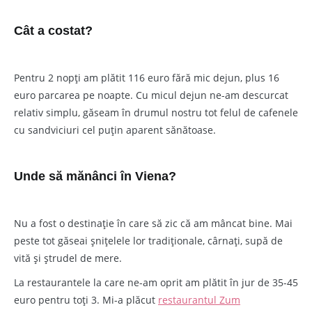
Cât a costat?
Pentru 2 nopți am plătit 116 euro fără mic dejun, plus 16
euro parcarea pe noapte. Cu micul dejun ne-am descurcat
relativ simplu, găseam în drumul nostru tot felul de cafenele
cu sandviciuri cel puțin aparent sănătoase.
Unde să mănânci în Viena?
Nu a fost o destinație în care să zic că am mâncat bine. Mai
peste tot găseai șnițelele lor tradiționale, cârnați, supă de
vită și ștrudel de mere.
La restaurantele la care ne-am oprit am plătit în jur de 35-45
euro pentru toți 3. Mi-a plăcut
restaurantul Zum