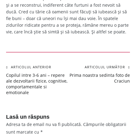
și a se reconstrui, indiferent câte furtuni a fost nevoit să
ducă. Cred cu tărie că oamenii sunt făcuți să iubească și să
fie buni – doar că uneori nu își mai dau voie. În spatele
zidurilor ridicate pentru a se proteja, rămâne mereu o parte
vie, care încă știe să simtă și să iubească. Și altfel se poate.
ARTICOLUL ANTERIOR
ARTICOLUL URMĂTOR
Navigare
Copilul intre 3-6 ani – repere
Prima noastra sedinta foto de
în
ale dezvoltarii fizice, cognitive,
Craciun
comportamentale si
articole
emotionale
Lasă un răspuns
Adresa ta de email nu va fi publicată.
Câmpurile obligatorii
sunt marcate cu
*