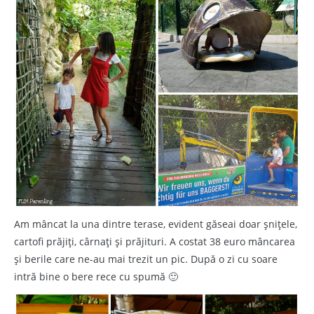
Am mâncat la una dintre terase, evident găseai doar șnițele,
cartofi prăjiți, cârnați și prăjituri. A costat 38 euro mâncarea
și berile care ne-au mai trezit un pic. După o zi cu soare
intră bine o bere rece cu spumă 🙂