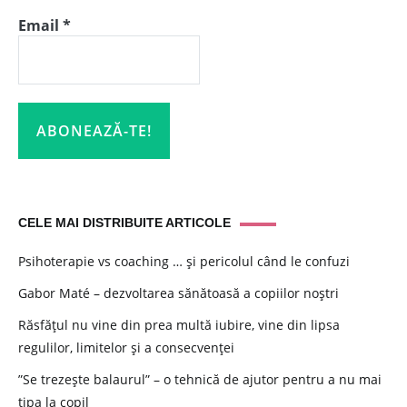
Email
*
CELE MAI DISTRIBUITE ARTICOLE
Psihoterapie vs coaching … și pericolul când le confuzi
Gabor Maté – dezvoltarea sănătoasă a copiilor noștri
Răsfățul nu vine din prea multă iubire, vine din lipsa
regulilor, limitelor și a consecvenței
”Se trezește balaurul” – o tehnică de ajutor pentru a nu mai
țipa la copil