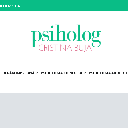
ITII MEDIA
siholog Cristina Buja
rniți pe drumul către voi!
Ă LUCRĂM ÎMPREUNĂ
PSIHOLOGIA COPILULUI
PSIHOLOGIA ADULTUL