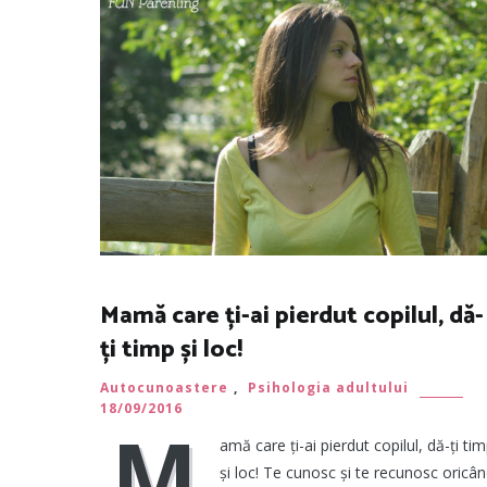
Mamă care ți-ai pierdut copilul, dă-
ți timp și loc!
Autocunoastere
,
Psihologia adultului
18/09/2016
M
amă care ți-ai pierdut copilul, dă-ți ti
și loc! Te cunosc și te recunosc oricân