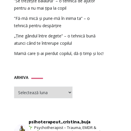
”Se trezește balaurul” – o tehnică de ajutor
pentru a nu mai țipa la copil
”Fă-mă mică și pune-mă în inima ta” – o
tehnică pentru despărțire
„Ține gândul între degete” – o tehnică bună
atunci când te întrerupe copilul
Mamă care ți-ai pierdut copilul, dă-ți timp și loc!
ARHIVA
ARHIVA
psihoterapeut_cristina_buja
Psychotherapist – Trauma, EMDR &