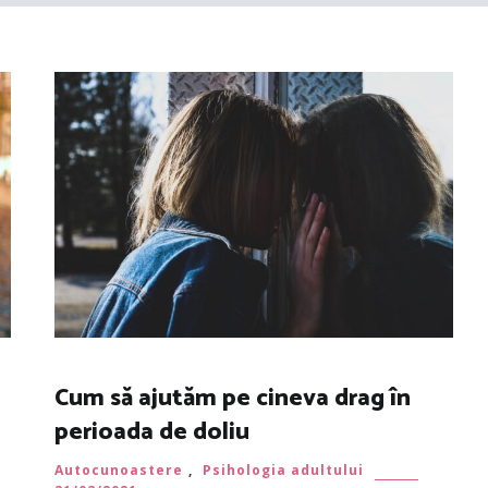
Cum să ajutăm pe cineva drag în
perioada de doliu
Autocunoastere
,
Psihologia adultului