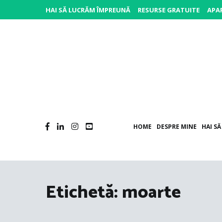
Sari
HAI SĂ LUCRĂM ÎMPREUNĂ
RESURSE GRATUITE
APAR
la
conținut
P
Po
HOME
DESPRE MINE
HAI S
Etichetă:
moarte