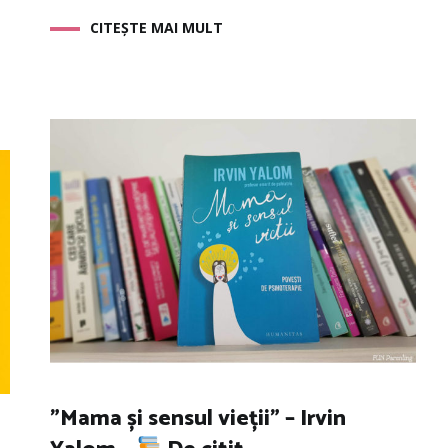
CITEȘTE MAI MULT
”Mama și sensul vieții” – Irvin