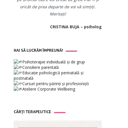
oricât de prea departe de voi vă simțiți.
Meritați!
CRISTINA BUJA – psiholog
HAI SĂ LUCRĂM ÎMPREUNĂ!
Psihoterapie individuală și de grup
Consiliere parentală
Educație psihologică perinatală și
postnatală
Cursuri pentru părinți și profesioniști
Ateliere Corporate Wellbeing
CĂRȚI TERAPEUTICE