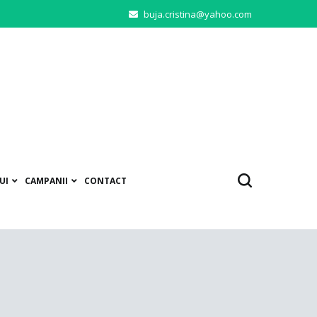
buja.cristina@yahoo.com
UI
CAMPANII
CONTACT