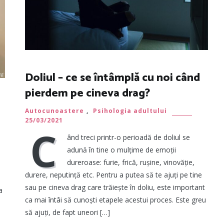
Doliul – ce se întâmplă cu noi când
pierdem pe cineva drag?
Autocunoastere
,
Psihologia adultului
25/03/2021
C
ând treci printr-o perioadă de doliul se
adună în tine o mulțime de emoții
dureroase: furie, frică, rușine, vinovăție,
durere, neputință etc. Pentru a putea să te ajuți pe tine
sau pe cineva drag care trăiește în doliu, este important
a
ca mai întâi să cunoști etapele acestui proces. Este greu
să ajuți, de fapt uneori […]