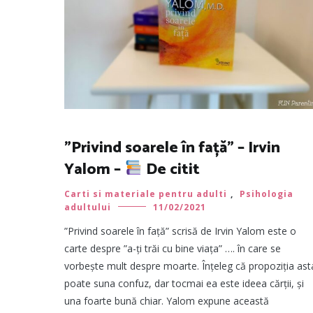
”Privind soarele în față” – Irvin
Yalom –
De citit
Carti si materiale pentru adulti
,
Psihologia
adultului
11/02/2021
”Privind soarele în față” scrisă de Irvin Yalom este o
carte despre ”a-ți trăi cu bine viața” …. în care se
vorbește mult despre moarte. Înțeleg că propoziția ast
poate suna confuz, dar tocmai ea este ideea cărții, și
una foarte bună chiar. Yalom expune această