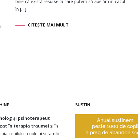
bine că există resurse la care putem să apelăm în cazul
în […]
CITEȘTE MAI MULT
i
MINE
SUSTIN
holog și psihoterapeut
izat în terapia traumei
și în
pia copilului, cuplului și familiei.