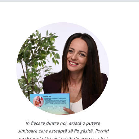
În fiecare dintre noi, există o putere
uimitoare care așteaptă să fie găsită. Porniți
pe drumul către voi oricât de greu v-ar fi și