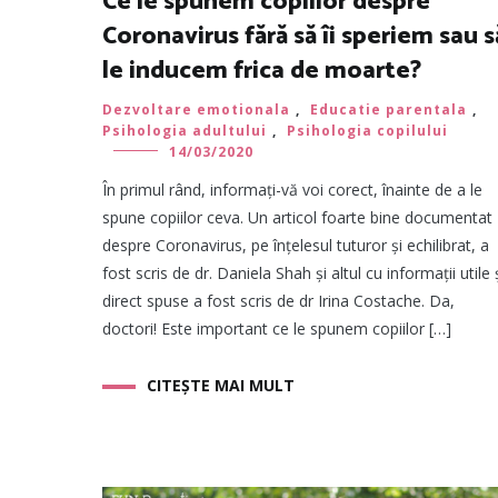
Ce le spunem copiilor despre
Coronavirus fără să îi speriem sau s
le inducem frica de moarte?
Dezvoltare emotionala
,
Educatie parentala
,
Psihologia adultului
,
Psihologia copilului
14/03/2020
În primul rând, informați-vă voi corect, înainte de a le
spune copiilor ceva. Un articol foarte bine documentat
despre Coronavirus, pe înțelesul tuturor și echilibrat, a
fost scris de dr. Daniela Shah și altul cu informații utile 
direct spuse a fost scris de dr Irina Costache. Da,
doctori! Este important ce le spunem copiilor […]
CITEȘTE MAI MULT