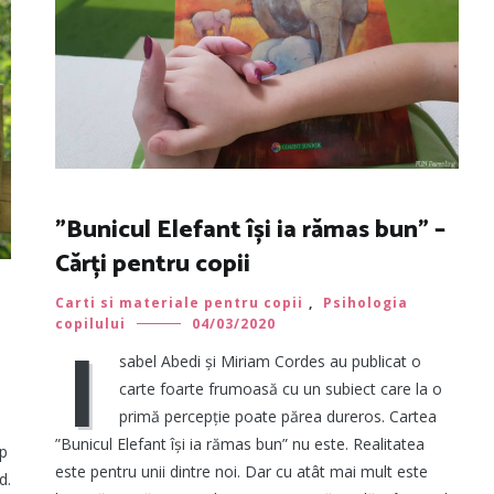
”Bunicul Elefant își ia rămas bun” –
Cărți pentru copii
Carti si materiale pentru copii
,
Psihologia
copilului
04/03/2020
I
sabel Abedi și Miriam Cordes au publicat o
carte foarte frumoasă cu un subiect care la o
primă percepție poate părea dureros. Cartea
”Bunicul Elefant își ia rămas bun” nu este. Realitatea
mp
este pentru unii dintre noi. Dar cu atât mai mult este
d.