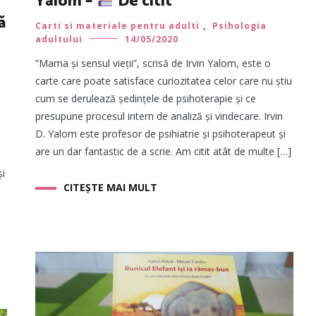
Yalom –
De citit
ă
Carti si materiale pentru adulti
,
Psihologia
adultului
14/05/2020
”Mama și sensul vieții”, scrisă de Irvin Yalom, este o
carte care poate satisface curiozitatea celor care nu știu
cum se derulează ședințele de psihoterapie și ce
presupune procesul intern de analiză și vindecare. Irvin
D. Yalom este profesor de psihiatrie și psihoterapeut și
are un dar fantastic de a scrie. Am citit atât de multe […]
și
CITEȘTE MAI MULT