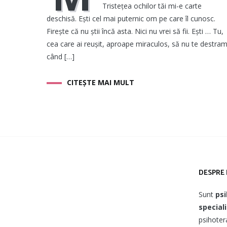
Tristețea ochilor tăi mi-e carte
deschisă. Ești cel mai puternic om pe care îl cunosc.
Firește că nu știi încă asta. Nici nu vrei să fii. Ești … Tu,
cea care ai reușit, aproape miraculos, să nu te destram
când […]
CITEȘTE MAI MULT
DESPRE 
Sunt
psi
special
psihotera