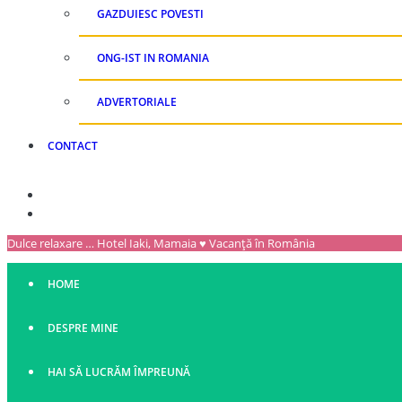
GAZDUIESC POVESTI
ONG-IST IN ROMANIA
ADVERTORIALE
CONTACT
Dulce relaxare … Hotel Iaki, Mamaia ♥ Vacanță în România
HOME
DESPRE MINE
HAI SĂ LUCRĂM ÎMPREUNĂ