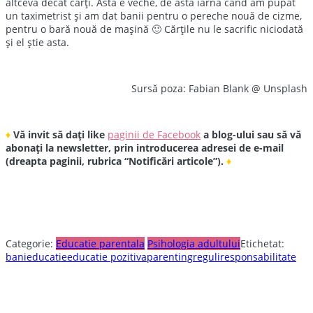
altceva decât cărți. Asta e veche, de astă iarnă când am pupat
un taximetrist și am dat banii pentru o pereche nouă de cizme,
pentru o bară nouă de mașină 🙂 Cărțile nu le sacrific niciodată
și el știe asta.
Sursă poza: Fabian Blank @ Unsplash
♦
Vă invit să dați like
paginii de Facebook
a blog-ului sau să vă
abonați la newsletter, prin introducerea adresei de e-mail
(dreapta paginii, rubrica “Notificări articole”).
♦
Categorie:
Educatie parentala
Psihologia adultului
Etichetat:
bani
educatie
educatie pozitiva
parenting
reguli
responsabilitate