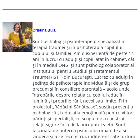
Cristina Buja
Sunt psiholog și psihoterapeut specializat în
terapia traumei și în psihoterapia copilului,
cuplului și familiei. Am o experiență de peste 14
ani în lucrul cu adulți și copii, atât în cabinet, cât
și în mediul ONG, și sunt psiholog colaborator al
Institutului pentru Studiul și Tratamentul
Traumei (ISTT) din București. Lucrez cu adulți în
ședințe de psihoterapie individuală și de grup,
precum și în consiliere parentală – acolo unde
întrebările despre relația cu copilul aduc în
lumină și propriile răni, nevoi sau limite. Prin
proiectul „Rădăcini Sănătoase”, susțin prevenția
psihologică și educația emoțională pentru viitori
părinți și specialiști, cu scopul de a construi
relații sigure încă de la începutul vieții. Sunt
fascinată de puterea psihicului uman de a se
vindeca și a se reconstrui, indiferent câte furtuni