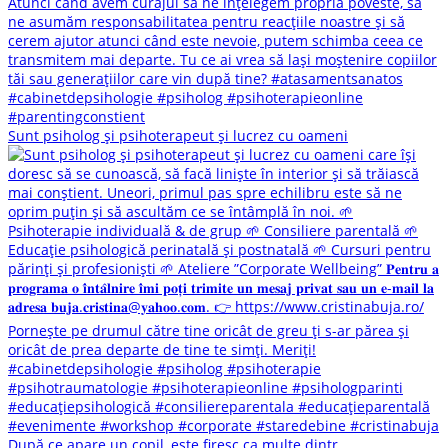
Sunt psiholog și psihoterapeut și lucrez cu oameni
După ce apare un copil, este firesc ca multe dintr