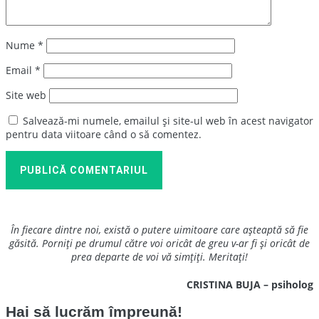
Nume
*
Email
*
Site web
Salvează-mi numele, emailul și site-ul web în acest navigator
pentru data viitoare când o să comentez.
PUBLICĂ COMENTARIUL
În fiecare dintre noi, există o putere uimitoare care așteaptă să fie
găsită. Porniți pe drumul către voi oricât de greu v-ar fi și oricât de
prea departe de voi vă simțiți. Meritați!
CRISTINA BUJA – psiholog
Hai să lucrăm împreună!