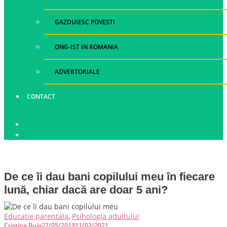
GAZDUIESC POVESTI
ONG-IST IN ROMANIA
ADVERTORIALE
CONTACT
De ce îi dau bani copilului meu în fiecare
lună, chiar dacă are doar 5 ani?
Educatie parentala
,
Psihologia adultului
Cristina Buja
27/05/2019
11/02/2021