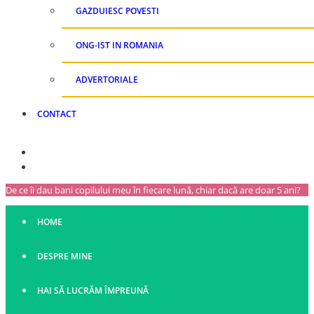
GAZDUIESC POVESTI
ONG-IST IN ROMANIA
ADVERTORIALE
CONTACT
De ce îi dau bani copilului meu în fiecare lună, chiar dacă are doar 5 ani?
HOME
DESPRE MINE
HAI SĂ LUCRĂM ÎMPREUNĂ