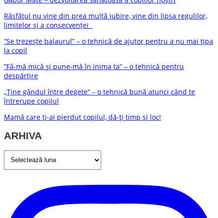
Răsfățul nu vine din prea multă iubire, vine din lipsa regulilor,
limitelor și a consecvenței
”Se trezește balaurul” – o tehnică de ajutor pentru a nu mai țipa
la copil
”Fă-mă mică și pune-mă în inima ta” – o tehnică pentru
despărțire
„Ține gândul între degete” – o tehnică bună atunci când te
întrerupe copilul
Mamă care ți-ai pierdut copilul, dă-ți timp și loc!
ARHIVA
ARHIVA