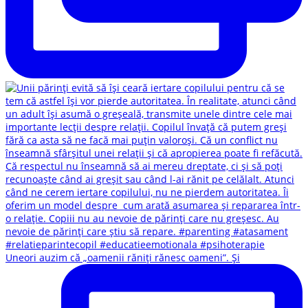
Uneori auzim că „oamenii răniți rănesc oameni”. Și