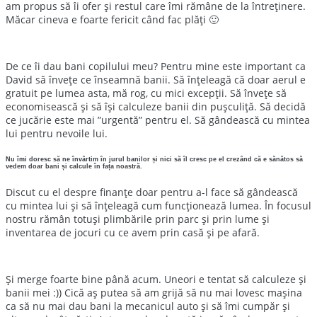
am propus să îi ofer și restul care îmi rămâne de la întreținere.
Măcar cineva e foarte fericit când fac plăți 🙂
De ce îi dau bani copilului meu? Pentru mine este important ca
David să învețe ce înseamnă banii. Să înțeleagă că doar aerul e
gratuit pe lumea asta, mă rog, cu mici excepții. Să învețe să
economisească și să își calculeze banii din pușculiță. Să decidă
ce jucărie este mai ”urgentă” pentru el. Să gândească cu mintea
lui pentru nevoile lui.
Nu îmi doresc să ne învârtim în jurul banilor și nici să îl cresc pe el crezând că e sănătos să
vedem doar bani și calcule în fața noastră.
Discut cu el despre finanțe doar pentru a-l face să gândească
cu mintea lui și să înțeleagă cum funcționează lumea. În focusul
nostru rămân totuși plimbările prin parc și prin lume și
inventarea de jocuri cu ce avem prin casă și pe afară.
Și merge foarte bine până acum. Uneori e tentat să calculeze și
banii mei :)) Cică aș putea să am grijă să nu mai lovesc mașina
ca să nu mai dau bani la mecanicul auto și să îmi cumpăr și