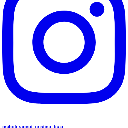
psihoterapeut_cristina_buja