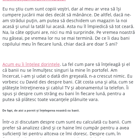
Eu nu știu cum sunt copiii voștri, dar al meu ar vrea să își
cumpere jucării mai des decât să mănânce. De altfel, dacă ne-
am strădui puțin, am putea să deschidem un magazin la noi
acasă și unul la tatăl lui acasă. Asta nu îl împiedică să tot ceară.
Na, la câte opțiuni are, nici nu mă surprinde. Pe vremea noastră
nu găseai, pe vremea lor nu se mai termină. De ce îi dau bani
copilului meu în fiecare lună, chiar dacă are doar 5 ani?
Acum eu îi înțeleg dorințele
. La fel cum pare să înțeleagă și el
că banii nu se înmulțesc singuri la mine în portofel. Am
încercat, i-am și udat o dată din greșeală, n-a crescut nimic.
Eu
vorbesc cu David des despre bani. Cât costa una și alta, cum se
plătește întreținerea și cablul TV și abonamentul la telefon. Îi
spus și despre cum strâng eu bani în fiecare lună, pentru a
putea să plătesc toate vacanțele plănuite vara.
De fapt, de aici a pornit și înțelegerea noastră cu banii.
Într-o zi discutam despre cum sunt eu calculată cu banii. Cum
prefer să analizez când și ce haine îmi cumpăr pentru a avea
suficienți lei pentru altceva ce îmi doresc. Despre cum, în