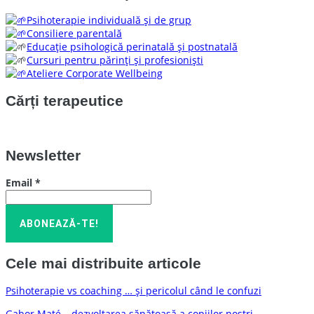
Psihoterapie individuală și de grup
Consiliere parentală
Educație psihologică perinatală și postnatală
Cursuri pentru părinți și profesioniști
Ateliere Corporate Wellbeing
Cărți terapeutice
Newsletter
Email
*
Cele mai distribuite articole
Psihoterapie vs coaching … și pericolul când le confuzi
Gabor Maté – dezvoltarea sănătoasă a copiilor noștri