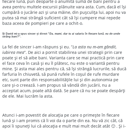
fiecare lună, pun deoparte o anumită sumă de bani pentru a
avea pentru multele excursii plănuite vara asta. Cum, dacă el își
cumpără o jucărie azi și una mâine, din pușculița lui, apoi nu va
putea să mai strângă suficient cât să își cumpere mai repede
baza aceea de pompieri pe care a ochit-o.
Și David mi-a spus sincer și direct ”
Da, mami, dar tu ai salariu în fiecare lună, eu de unde
strâng bani?
”.
La fel de sincer i-am răspuns și eu. ”
La asta nu m-am gândit,
iubirea mea
”. De aici a pornit stabilirea unei strategii prin care
poate și el să aibe bani. Varianta care se mai practică prin care
el face ceva în casă și eu îl plătesc, nu este o variantă pentru
mine. Și asta mai ales pentru că, să își strângă lucrurile, să ducă
farfuria în chiuvetă, să pună rufele în coșul de rufe murdare
etc, sunt parte din responsabilitățile lui și din autonomia pe
care și-o creează. I-am propus să vândă din jucării, nu a
acceptat acum, poate altă dată. Se pare că nu se poate despărți
de ele. Mai lucrăm la asta.
Atunci i-am povestit de alocația pe care o primește în fiecare
lună și i-am promis că îi voi da o parte din ea. Nu vă zic cât, că
apoi îi spuneți lui că alocația e mult mai mult decât atât 🙂 . Și i-