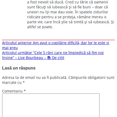
a fost nevoit să ducă. Cred cu tărie că oamenii
sunt făcuți să iubească și să fie buni – doar că
uneori nu își mai dau voie. În spatele zidurilor
ridicate pentru a se proteja, rămâne mereu o
parte vie, care încă știe să simtă și să iubească. Și
altfel se poate.
Navigare
Articolul anterior
Am avut o copilărie dificilă, dar lor le este și
mai greu
în
Articolul următor
”Cele 5 răni care ne împiedică să fim noi
articole
înșine” – Lise Bourbeau – 📚 De citit
Lasă un răspuns
Adresa ta de email nu va fi publicată.
Câmpurile obligatorii sunt
marcate cu
*
Comentariu
*