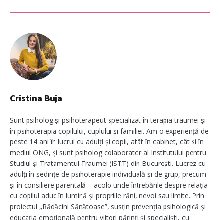
Cristina Buja
Sunt psiholog și psihoterapeut specializat în terapia traumei și
în psihoterapia copilului, cuplului și familiei. Am o experiență de
peste 14 ani în lucrul cu adulți și copii, atât în cabinet, cât și în
mediul ONG, și sunt psiholog colaborator al Institutului pentru
Studiul și Tratamentul Traumei (ISTT) din București. Lucrez cu
adulți în ședințe de psihoterapie individuală și de grup, precum
și în consiliere parentală – acolo unde întrebările despre relația
cu copilul aduc în lumină și propriile răni, nevoi sau limite. Prin
proiectul „Rădăcini Sănătoase”, susțin prevenția psihologică și
educația emoțională pentru viitori părinți și specialiști, cu