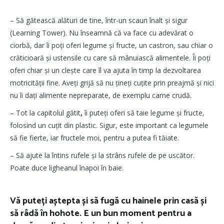
– Să gătească alături de tine, într-un scaun înalt și sigur
(Learning Tower). Nu înseamnă că va face cu adevărat o
ciorbă, dar îi poți oferi legume și fructe, un castron, sau chiar o
crăticioară și ustensile cu care să mânuiască alimentele. Îi poți
oferi chiar și un clește care îl va ajuta în timp la dezvoltarea
motricității fine. Aveți grijă să nu țineți cuțite prin preajmă și nici
nu îi dați alimente nepreparate, de exemplu carne crudă.
– Tot la capitolul gătit
,
îi puteți oferi să taie legume și fructe,
folosind un cuțit din plastic. Sigur, este important ca legumele
să fie fierte, iar fructele moi, pentru a putea fi tăiate.
– Să ajute la întins rufele și la strâns rufele de pe uscător.
Poate duce ligheanul înapoi în baie.
Vă puteți aștepta și să fugă cu hainele prin casă și
să râdă în hohote. E un bun moment pentru a