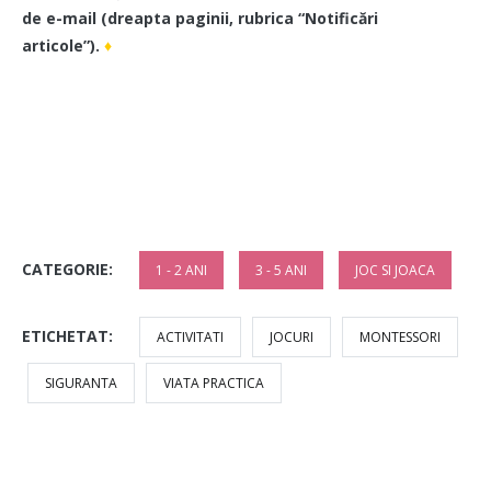
de e-mail (dreapta paginii, rubrica “Notificări
articole”).
♦
CATEGORIE:
1 - 2 ANI
3 - 5 ANI
JOC SI JOACA
ETICHETAT:
ACTIVITATI
JOCURI
MONTESSORI
SIGURANTA
VIATA PRACTICA