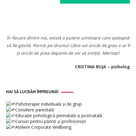
În fiecare dintre noi, există o putere uimitoare care așteaptă
să fie găsită. Porniți pe drumul către voi oricât de greu v-ar fi
și oricât de prea departe de voi vă simțiți. Meritați!
CRISTINA BUJA – psiholog
HAI SĂ LUCRĂM ÎMPREUNĂ!
Psihoterapie individuală și de grup
Consiliere parentală
Educație psihologică perinatală și postnatală
Cursuri pentru părinți și profesioniști
Ateliere Corporate Wellbeing