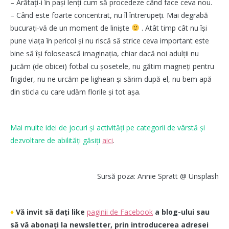
– Arătați-i în pași lenți cum să procedeze când face ceva nou.
– Când este foarte concentrat, nu îl întrerupeți. Mai degrabă
bucurați-vă de un moment de liniște
. Atât timp cât nu își
pune viața în pericol și nu riscă să strice ceva important este
bine să își folosească imaginația, chiar dacă noi adulții nu
jucăm (de obicei) fotbal cu șosetele, nu gătim magneți pentru
frigider, nu ne urcăm pe lighean și sărim după el, nu bem apă
din sticla cu care udăm florile și tot așa.
Mai multe idei de jocuri și activități pe categorii de vârstă și
dezvoltare de abilități găsiți
aici
.
Sursă poza: Annie Spratt @ Unsplash
♦
Vă invit să dați like
paginii de Facebook
a blog-ului sau
să vă abonați la newsletter, prin introducerea adresei