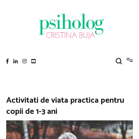
Sari
la
conținut
Psiholog Cristina Buja
Porniți pe drumul către voi!
Activitati de viata practica pentru
copii de 1-3 ani