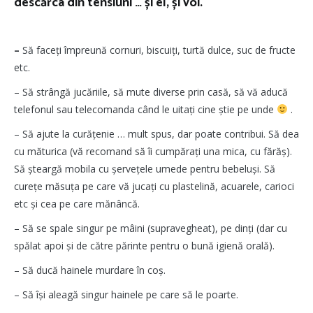
descărca din tensiuni … și el, și voi.
–
Să faceți împreună cornuri, biscuiți, turtă dulce, suc de fructe
etc.
– Să strângă jucăriile, să mute diverse prin casă, să vă aducă
telefonul sau telecomanda când le uitați cine știe pe unde
.
– Să ajute la curățenie … mult spus, dar poate contribui. Să dea
cu măturica (vă recomand să îi cumpărați una mica, cu fărăș).
Să șteargă mobila cu șervețele umede pentru bebeluși. Să
curețe măsuța pe care vă jucați cu plastelină, acuarele, carioci
etc și cea pe care mănâncă.
– Să se spale singur pe mâini (supravegheat), pe dinți (dar cu
spălat apoi și de către părinte pentru o bună igienă orală).
– Să ducă hainele murdare în coș.
– Să își aleagă singur hainele pe care să le poarte.