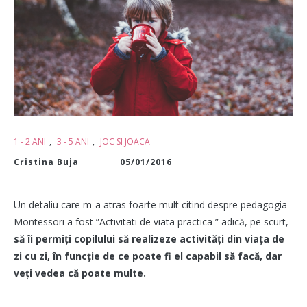
1 - 2 ANI
,
3 - 5 ANI
,
JOC SI JOACA
Cristina Buja
05/01/2016
Un detaliu care m-a atras foarte mult citind despre pedagogia
Montessori a fost ”Activitati de viata practica ” adică, pe scurt,
să îi permiți copilului să realizeze activități din viața de
zi cu zi, în funcție de ce poate fi el capabil să facă, dar
veți vedea că poate multe.