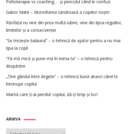
Psihoterapie vs coaching … și pericolul când le confuzi
Gabor Maté – dezvoltarea sănătoasă a copiilor noștri
Răsfățul nu vine din prea multă iubire, vine din lipsa regulilor,
limitelor și a consecvenței
”Se trezește balaurul” – o tehnică de ajutor pentru a nu mai
țipa la copil
”Fă-mă mică și pune-mă în inima ta” – o tehnică pentru
despărțire
„Ține gândul între degete” – o tehnică bună atunci când te
întrerupe copilul
Mamă care ți-ai pierdut copilul, dă-ți timp și loc!
ARHIVA
ARHIVA