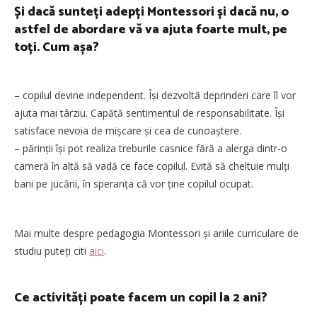
Și dacă sunteți adepți Montessori și dacă nu, o
astfel de abordare vă va ajuta foarte mult, pe
toți. Cum așa?
– copilul devine independent. Își dezvoltă deprinderi care îl vor
ajuta mai târziu. Capătă sentimentul de responsabilitate. Își
satisface nevoia de mișcare și cea de cunoaștere.
– părinții își pot realiza treburile casnice fără a alerga dintr-o
cameră în altă să vadă ce face copilul. Evită să cheltuie mulți
bani pe jucării, în speranța că vor ține copilul ocupat.
Mai multe despre pedagogia Montessori și ariile curriculare de
studiu puteți citi
aici
.
Ce activități poate facem un copil la 2 ani?