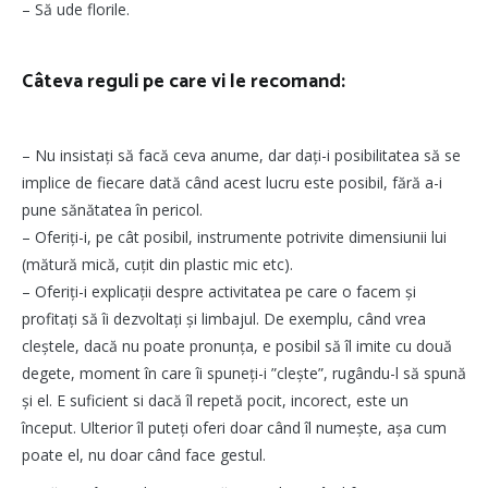
– Să ude florile.
Câteva reguli pe care vi le recomand:
– Nu insistați să facă ceva anume, dar dați-i posibilitatea să se
implice de fiecare dată când acest lucru este posibil, fără a-i
pune sănătatea în pericol.
– Oferiți-i, pe cât posibil, instrumente potrivite dimensiunii lui
(mătură mică, cuțit din plastic mic etc).
– Oferiți-i explicații despre activitatea pe care o facem și
profitați să îi dezvoltați și limbajul. De exemplu, când vrea
cleștele, dacă nu poate pronunța, e posibil să îl imite cu două
degete, moment în care îi spuneți-i ”clește”, rugându-l să spună
și el. E suficient si dacă îl repetă pocit, incorect, este un
început. Ulterior îl puteți oferi doar când îl numește, așa cum
poate el, nu doar când face gestul.