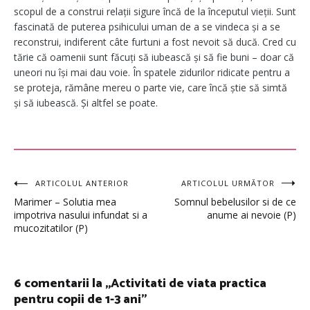
scopul de a construi relații sigure încă de la începutul vieții. Sunt
fascinată de puterea psihicului uman de a se vindeca și a se
reconstrui, indiferent câte furtuni a fost nevoit să ducă. Cred cu
tărie că oamenii sunt făcuți să iubească și să fie buni – doar că
uneori nu își mai dau voie. În spatele zidurilor ridicate pentru a
se proteja, rămâne mereu o parte vie, care încă știe să simtă
și să iubească. Și altfel se poate.
Navigare
ARTICOLUL ANTERIOR
ARTICOLUL URMĂTOR
Marimer – Solutia mea
Somnul bebelusilor si de ce
în
impotriva nasului infundat si a
anume ai nevoie (P)
mucozitatilor (P)
articole
6 comentarii la „
Activitati de viata practica
pentru copii de 1-3 ani
”