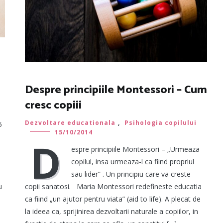
Despre principiile Montessori – Cum
cresc copiii
Dezvoltare educationala
,
Psihologia copilului
5
15/10/2014
D
espre principiile Montessori – „Urmeaza
copilul, insa urmeaza-l ca fiind propriul
sau lider” . Un principiu care va creste
u
copii sanatosi. Maria Montessori redefineste educatia
ca fiind „un ajutor pentru viata” (aid to life). A plecat de
la ideea ca, sprijinirea dezvoltarii naturale a copiilor, in