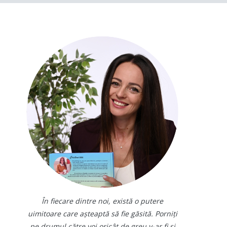
În fiecare dintre noi, există o putere
uimitoare care așteaptă să fie găsită. Porniți
pe drumul către voi oricât de greu v-ar fi și