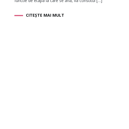
functie de etapa la care se afla, va constitui […]
CITEȘTE MAI MULT