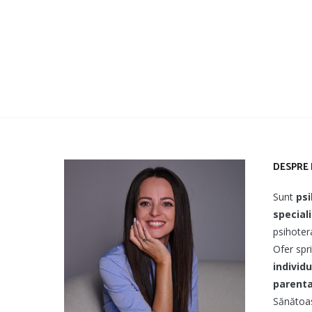
DESPRE 
Sunt
psi
special
psihotera
Ofer spri
individu
parenta
Sănătoas