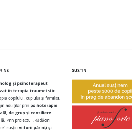
MINE
SUSTIN
holog și psihoterapeut
izat în terapia traumei
și în
pia copilului, cuplului și familiei.
jin adulților prin
psihoterapie
ală, de grup și consiliere
lă.
Prin proiectul „Rădăcini
e” susțin
viitorii părinți și