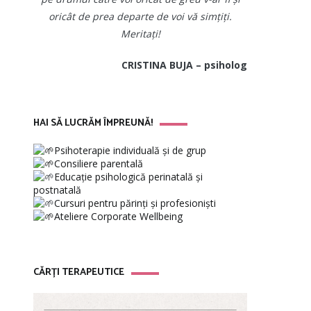
oricât de prea departe de voi vă simțiți.
Meritați!
CRISTINA BUJA – psiholog
HAI SĂ LUCRĂM ÎMPREUNĂ!
Psihoterapie individuală și de grup
Consiliere parentală
Educație psihologică perinatală și
postnatală
Cursuri pentru părinți și profesioniști
Ateliere Corporate Wellbeing
CĂRȚI TERAPEUTICE