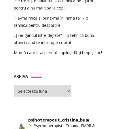
”Se trezește balaurul” – o tehnică de ajutor
pentru a nu mai țipa la copil
”Fă-mă mică și pune-mă în inima ta” – o
tehnică pentru despărțire
„Ține gândul între degete” – o tehnică bună
atunci când te întrerupe copilul
Mamă care ți-ai pierdut copilul, dă-ți timp și loc!
ARHIVA
ARHIVA
psihoterapeut_cristina_buja
Psychotherapist – Trauma, EMDR &