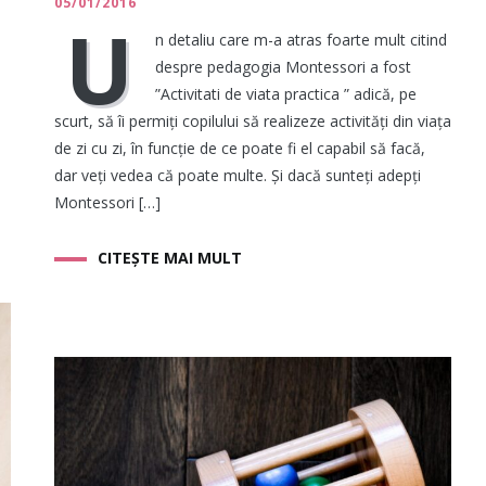
05/01/2016
U
n detaliu care m-a atras foarte mult citind
despre pedagogia Montessori a fost
”Activitati de viata practica ” adică, pe
scurt, să îi permiți copilului să realizeze activități din viața
de zi cu zi, în funcție de ce poate fi el capabil să facă,
dar veți vedea că poate multe. Și dacă sunteți adepți
Montessori […]
CITEȘTE MAI MULT