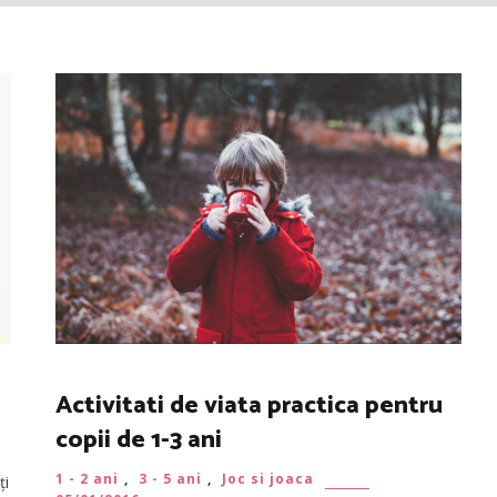
Activitati de viata practica pentru
copii de 1-3 ani
1 - 2 ani
,
3 - 5 ani
,
Joc si joaca
ți