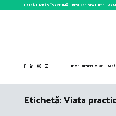
Sari
HAI SĂ LUCRĂM ÎMPREUNĂ
RESURSE GRATUITE
APAR
la
conținut
P
Po
HOME
DESPRE MINE
HAI S
Etichetă:
Viata practi