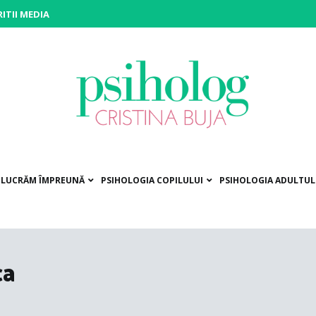
ITII MEDIA
siholog Cristina Buja
rniți pe drumul către voi!
Ă LUCRĂM ÎMPREUNĂ
PSIHOLOGIA COPILULUI
PSIHOLOGIA ADULTUL
ca