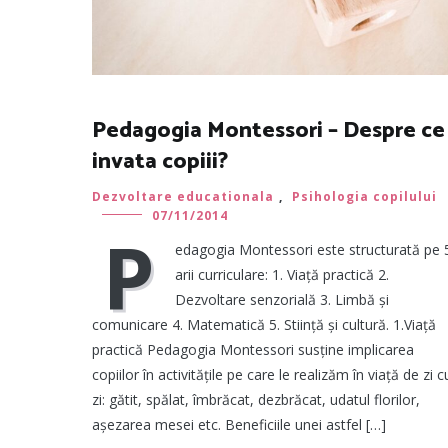
Pedagogia Montessori – Despre ce
invata copiii?
Dezvoltare educationala
,
Psihologia copilului
07/11/2014
P
edagogia Montessori este structurată pe 
arii curriculare: 1. Viață practică 2.
Dezvoltare senzorială 3. Limbă și
comunicare 4. Matematică 5. Stiință și cultură. 1.Viață
practică Pedagogia Montessori susține implicarea
copiilor în activitățile pe care le realizăm în viață de zi c
zi: gătit, spălat, îmbrăcat, dezbrăcat, udatul florilor,
așezarea mesei etc. Beneficiile unei astfel […]