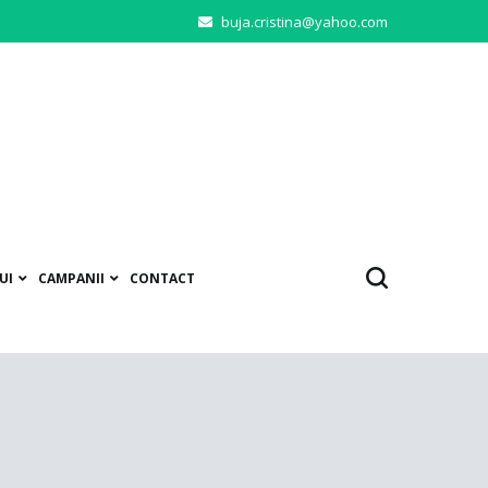
buja.cristina@yahoo.com
UI
CAMPANII
CONTACT