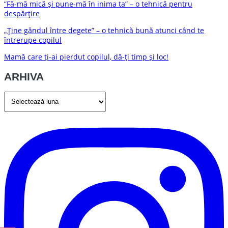
”Fă-mă mică și pune-mă în inima ta” – o tehnică pentru
despărțire
„Ține gândul între degete” – o tehnică bună atunci când te
întrerupe copilul
Mamă care ți-ai pierdut copilul, dă-ți timp și loc!
ARHIVA
ARHIVA