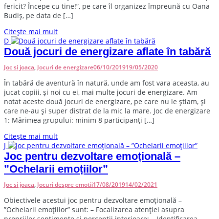
fericit? Începe cu tine!”, pe care îl organizez împreună cu Oana
Budiș, pe data de […]
Citește mai mult
D
Două jocuri de energizare aflate în tabără
Joc si joaca
,
Jocuri de energizare
06/10/2019
19/05/2020
În tabără de aventură în natură, unde am fost vara aceasta, au
jucat copiii, și noi cu ei, mai multe jocuri de energizare. Am
notat aceste două jocuri de energizare, pe care nu le știam, și
care ne-au și super distrat de la mic la mare. Joc de energizare
1: Mărimea grupului: minim 8 participanți […]
Citește mai mult
J
Joc pentru dezvoltare emoțională –
”Ochelarii emoțiilor”
Joc si joaca
,
Jocuri despre emotii
17/08/2019
14/02/2021
O
biectivele acestui joc pentru dezvoltare emoțională –
”Ochelarii emoțiilor” sunt: – Focalizarea atenției asupra
propriilor sentimente și percepții interioare; – Identificarea