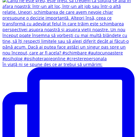
În viață ni se spune des ce ar trebui să urmărim: