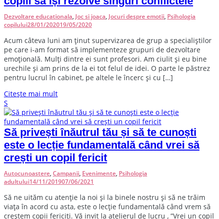
copiii să își rezolve singuri conflictele
Dezvoltare educationala
,
Joc si joaca
,
Jocuri despre emotii
,
Psihologia
copilului
28/01/2020
19/05/2020
A
cum câteva luni am ținut supervizarea de grup a specialiștilor
pe care i-am format să implementeze grupuri de dezvoltare
emoțională. Mulți dintre ei sunt profesori. Am ciulit și eu bine
urechile și am prins de la ei tot felul de idei. O parte le păstrez
pentru lucrul în cabinet, pe altele le încerc și cu […]
Citește mai mult
S
Să privești înăutrul tău și să te cunoști
este o lecție fundamentală când vrei să
crești un copil fericit
Autocunoastere
,
Campanii
,
Evenimente
,
Psihologia
adultului
14/11/2019
07/06/2021
S
ă ne uităm cu atenție la noi și la binele nostru și să ne trăim
viața în acord cu asta, este o lecție fundamentală când vrem să
creștem copii fericiți. Vă invit la atelierul de lucru , ”Vrei un copil