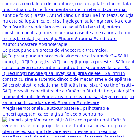
Ce presupune un proces de vindecare a traumelor?
Uneori așteptăm ca ceilalți să fie acolo pentru no