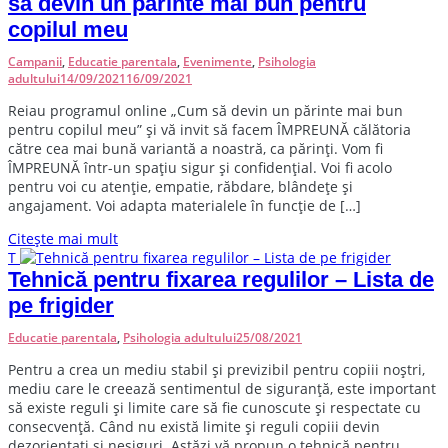
să devin un părinte mai bun pentru
copilul meu
Campanii
,
Educatie parentala
,
Evenimente
,
Psihologia
adultului
14/09/2021
16/09/2021
R
eiau programul online „Cum să devin un părinte mai bun
pentru copilul meu” și vă invit să facem ÎMPREUNĂ călătoria
către cea mai bună variantă a noastră, ca părinți. Vom fi
ÎMPREUNĂ într-un spațiu sigur și confidențial. Voi fi acolo
pentru voi cu atenție, empatie, răbdare, blândețe și
angajament. Voi adapta materialele în funcție de […]
Citește mai mult
T
Tehnică pentru fixarea regulilor – Lista de
pe frigider
Educatie parentala
,
Psihologia adultului
25/08/2021
P
entru a crea un mediu stabil și previzibil pentru copiii noștri,
mediu care le creează sentimentul de siguranță, este important
să existe reguli și limite care să fie cunoscute și respectate cu
consecvență. Când nu există limite și reguli copiii devin
dezorientați și nesiguri. Astăzi vă propun o tehnică pentru