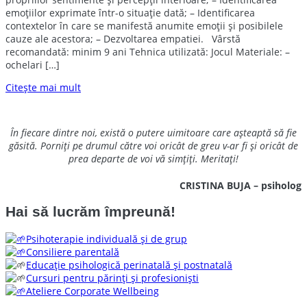
emoţiilor exprimate într-o situaţie dată; – Identificarea
contextelor în care se manifestă anumite emoţii şi posibilele
cauze ale acestora; – Dezvoltarea empatiei. Vârstă
recomandată: minim 9 ani Tehnica utilizată: Jocul Materiale: –
ochelari […]
Citește mai mult
În fiecare dintre noi, există o putere uimitoare care așteaptă să fie
găsită. Porniți pe drumul către voi oricât de greu v-ar fi și oricât de
prea departe de voi vă simțiți. Meritați!
CRISTINA BUJA – psiholog
Hai să lucrăm împreună!
Psihoterapie individuală și de grup
Consiliere parentală
Educație psihologică perinatală și postnatală
Cursuri pentru părinți și profesioniști
Ateliere Corporate Wellbeing