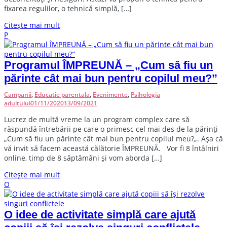
fixarea regulilor, o tehnică simplă, […]
Citește mai mult
P
Programul ÎMPREUNĂ – „Cum să fiu un
părinte cât mai bun pentru copilul meu?”
Campanii
,
Educatie parentala
,
Evenimente
,
Psihologia
adultului
01/11/2020
13/09/2021
L
ucrez de multă vreme la un program complex care să
răspundă întrebării pe care o primesc cel mai des de la părinți
„Cum să fiu un părinte cât mai bun pentru copilul meu?„. Așa că
vă invit să facem această călătorie ÎMPREUNĂ. Vor fi 8 întâlniri
online, timp de 8 săptămâni și vom aborda […]
Citește mai mult
O
O idee de activitate simplă care ajută