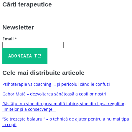
Cărți terapeutice
Newsletter
Email
*
Cele mai distribuite articole
Psihoterapie vs coaching … și pericolul când le confuzi
Gabor Maté – dezvoltarea sănătoasă a copiilor noștri
Răsfățul nu vine din prea multă iubire, vine din lipsa regulilor,
limitelor și a consecvenței
”Se trezește balaurul” – o tehnică de ajutor pentru a nu mai țipa
la copil