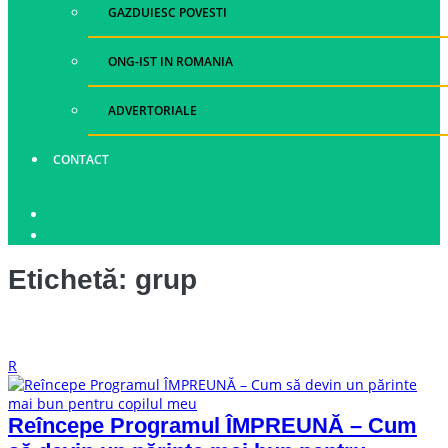
GAZDUIESC POVESTI
ONG-IST IN ROMANIA
ADVERTORIALE
CONTACT
Etichetă:
grup
R
Reîncepe Programul ÎMPREUNĂ – Cum