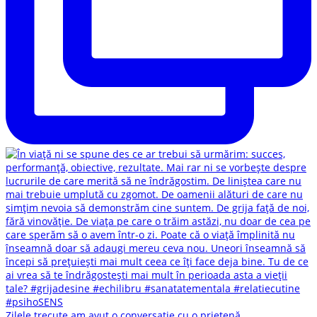
Zilele trecute am avut o conversație cu o prietenă