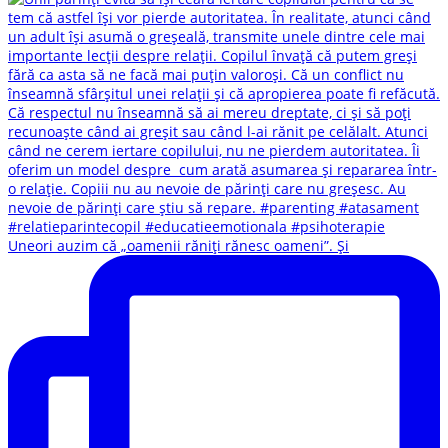
Uneori auzim că „oamenii răniți rănesc oameni”. Și