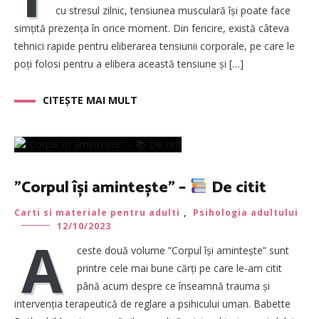
cu stresul zilnic, tensiunea musculară își poate face
simțită prezența în orice moment. Din fericire, există câteva
tehnici rapide pentru eliberarea tensiunii corporale, pe care le
poți folosi pentru a elibera această tensiune și […]
CITEȘTE MAI MULT
”Corpul își amintește” –
De citit
Carti si materiale pentru adulti
,
Psihologia adultului
12/10/2023
A
ceste două volume ”Corpul își amintește” sunt
printre cele mai bune cărți pe care le-am citit
până acum despre ce înseamnă trauma și
intervenția terapeutică de reglare a psihicului uman. Babette