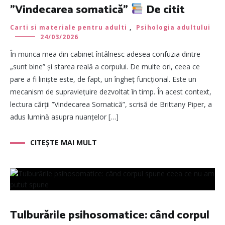
”Vindecarea somatică”
De citit
Carti si materiale pentru adulti
,
Psihologia adultului
24/03/2026
În munca mea din cabinet întâlnesc adesea confuzia dintre
„sunt bine” și starea reală a corpului. De multe ori, ceea ce
pare a fi liniște este, de fapt, un îngheț funcțional. Este un
mecanism de supraviețuire dezvoltat în timp. În acest context,
lectura cărții ”Vindecarea Somatică”, scrisă de Brittany Piper, a
adus lumină asupra nuanțelor […]
CITEȘTE MAI MULT
Tulburările psihosomatice: când corpul