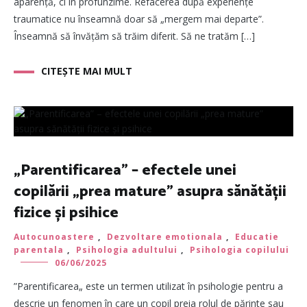
aparență, ci în profunzime. Refacerea după experiențe
traumatice nu înseamnă doar să „mergem mai departe”.
Înseamnă să învățăm să trăim diferit. Să ne tratăm […]
CITEȘTE MAI MULT
„Parentificarea” – efectele unei
copilării „prea mature” asupra sănătății
fizice și psihice
Autocunoastere
,
Dezvoltare emotionala
,
Educatie
parentala
,
Psihologia adultului
,
Psihologia copilului
06/06/2025
”Parentificarea„ este un termen utilizat în psihologie pentru a
descrie un fenomen în care un copil preia rolul de părinte sau