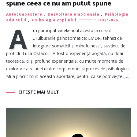
spune ceea ce nu am putut spune
Autocunoastere
,
Dezvoltare emotionala
,
Psihologia
adultului
,
Psihologia copilului
15/03/2026
A
m participat weekendul acesta la cursul
„Tulburările psihosomatice: EMDR, tehnici de
integrare somatică și mindfulness”, susținut de
prof. dr. Luca Ostacolli. A fost o experiență bogată, nu doar
teoretică, ci și profund experiențială, cu multe momente de
explorare a relației dintre corp, emoții și procesele psihologice.
Mi-a plăcut mult această abordare, pentru că se potrivește […]
CITEȘTE MAI MULT