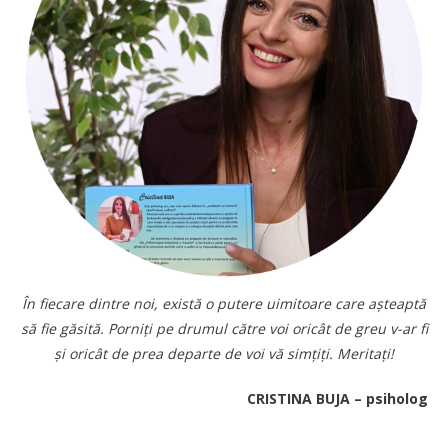
În fiecare dintre noi, există o putere uimitoare care așteaptă
să fie găsită. Porniți pe drumul către voi oricât de greu v-ar fi
și oricât de prea departe de voi vă simțiți. Meritați!
CRISTINA BUJA – psiholog