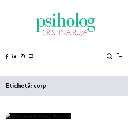
Sari
la
conținut
Psiholog Cristina Buja
Porniți pe drumul către voi!
Etichetă:
corp