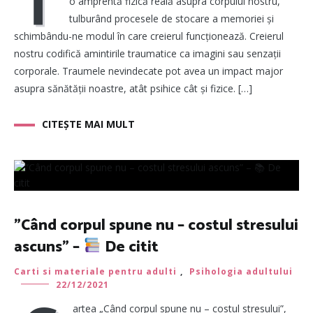
T
o amprentă fizică reală asupra corpului nostru,
tulburând procesele de stocare a memoriei și
schimbându-ne modul în care creierul funcționează. Creierul
nostru codifică amintirile traumatice ca imagini sau senzații
corporale. Traumele nevindecate pot avea un impact major
asupra sănătății noastre, atât psihice cât și fizice. […]
CITEȘTE MAI MULT
”Când corpul spune nu – costul stresului
ascuns” –
De citit
Carti si materiale pentru adulti
,
Psihologia adultului
22/12/2021
artea „Când corpul spune nu – costul stresului”,