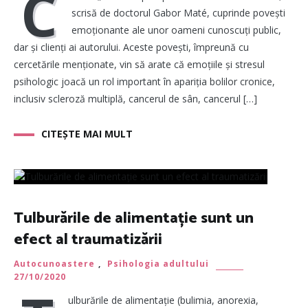
C
scrisă de doctorul Gabor Maté, cuprinde povești
emoționante ale unor oameni cunoscuți public,
dar și clienți ai autorului. Aceste povești, împreună cu
cercetările menționate, vin să arate că emoțiile și stresul
psihologic joacă un rol important în apariția bolilor cronice,
inclusiv scleroză multiplă, cancerul de sân, cancerul […]
CITEȘTE MAI MULT
Tulburările de alimentație sunt un
efect al traumatizării
Autocunoastere
,
Psihologia adultului
27/10/2020
ulburările de alimentație (bulimia, anorexia,