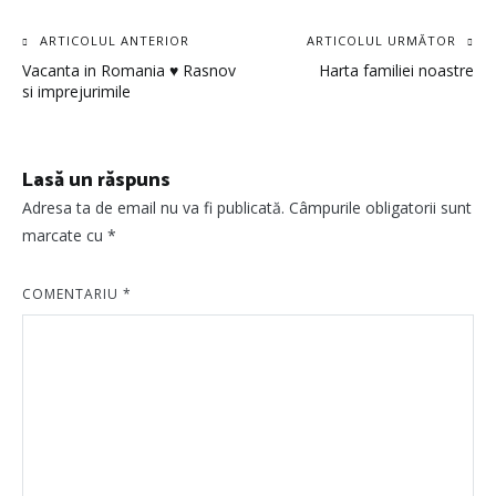
Navigare
ARTICOLUL ANTERIOR
ARTICOLUL URMĂTOR
Vacanta in Romania ♥ Rasnov
Harta familiei noastre
în
si imprejurimile
articole
Lasă un răspuns
Adresa ta de email nu va fi publicată.
Câmpurile obligatorii sunt
marcate cu
*
COMENTARIU
*