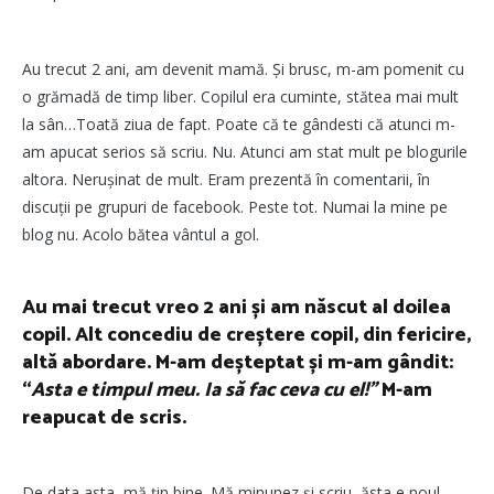
Au trecut 2 ani, am devenit mamă. Și brusc, m-am pomenit cu
o grămadă de timp liber. Copilul era cuminte, stătea mai mult
la sân…Toată ziua de fapt. Poate că te gândesti că atunci m-
am apucat serios să scriu. Nu. Atunci am stat mult pe blogurile
altora. Nerușinat de mult. Eram prezentă în comentarii, în
discuții pe grupuri de facebook. Peste tot. Numai la mine pe
blog nu. Acolo bătea vântul a gol.
Au mai trecut vreo 2 ani și am născut al doilea
copil. Alt concediu de creștere copil, din fericire,
altă abordare. M-am deșteptat și m-am gândit:
“
Asta e timpul meu. Ia să fac ceva cu el!”
M-am
reapucat de scris.
De data asta, mă țin bine. Mă minunez și scriu, ăsta e noul