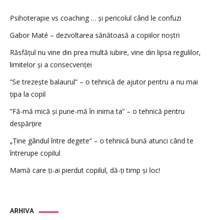
Psihoterapie vs coaching … și pericolul când le confuzi
Gabor Maté – dezvoltarea sănătoasă a copiilor noștri
Răsfățul nu vine din prea multă iubire, vine din lipsa regulilor,
limitelor și a consecvenței
”Se trezește balaurul” – o tehnică de ajutor pentru a nu mai
țipa la copil
”Fă-mă mică și pune-mă în inima ta” – o tehnică pentru
despărțire
„Ține gândul între degete” – o tehnică bună atunci când te
întrerupe copilul
Mamă care ți-ai pierdut copilul, dă-ți timp și loc!
ARHIVA
ARHIVA