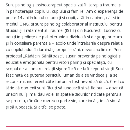
Sunt psiholog și psihoterapeut specializat în terapia traumei și
în psihoterapia copilului, cuplului și familiei. Am o experiență de
peste 14 ani în lucrul cu adulți și copii, atât în cabinet, cât și în
mediul ONG, și sunt psiholog colaborator al Institutului pentru
Studiul și Tratamentul Traumei (ISTT) din București. Lucrez cu
adulți în ședințe de psihoterapie individuală și de grup, precum
și în consiliere parentală – acolo unde întrebările despre relația
cu copilul aduc în lumină și propriile răni, nevoi sau limite. Prin
proiectul „Rădăcini Sănătoase”, susțin prevenția psihologică și
educația emoțională pentru viitori părinți și specialiști, cu
scopul de a construi relații sigure încă de la începutul vieții. Sunt
fascinată de puterea psihicului uman de a se vindeca și a se
reconstrui, indiferent câte furtuni a fost nevoit să ducă. Cred cu
tărie că oamenii sunt făcuți să iubească și să fie buni – doar că
uneori nu își mai dau voie. În spatele zidurilor ridicate pentru a
se proteja, rămâne mereu o parte vie, care încă știe să simtă
și să iubească. Și altfel se poate.