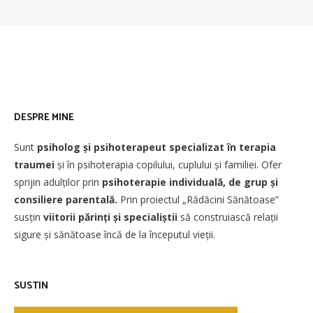
DESPRE MINE
Sunt
psiholog și psihoterapeut
specializat în terapia
traumei
și în psihoterapia copilului, cuplului și familiei. Ofer
sprijin adulților prin
psihoterapie individuală, de grup și
consiliere parentală.
Prin proiectul „Rădăcini Sănătoase”
susțin
viitorii părinți și specialiștii
să construiască relații
sigure și sănătoase încă de la începutul vieții.
SUSTIN