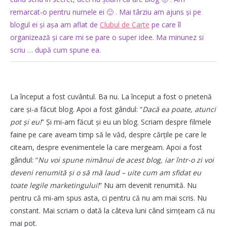
remarcat-o pentru numele ei 🙂 . Mai târziu am ajuns și pe
blogul ei și așa am aflat de
Clubul de Carte
pe care îl
organizează și care mi se pare o super idee. Ma minunez si
scriu … după cum spune ea.
La început a fost cuvântul. Ba nu. La început a fost o prietenă
care și-a făcut blog. Apoi a fost gândul: “
Dacă ea poate, atunci
pot și eu!
” Și mi-am făcut și eu un blog. Scriam despre filmele
faine pe care aveam timp să le văd, despre cărțile pe care le
citeam, despre evenimentele la care mergeam. Apoi a fost
gândul: “
Nu voi spune nimănui de acest blog, iar într-o zi voi
deveni renumită și o să mă laud – uite cum am sfidat eu
toate legile marketingului!
“ Nu am devenit renumită. Nu
pentru că mi-am spus asta, ci pentru că nu am mai scris. Nu
constant. Mai scriam o dată la câteva luni când simțeam că nu
mai pot.