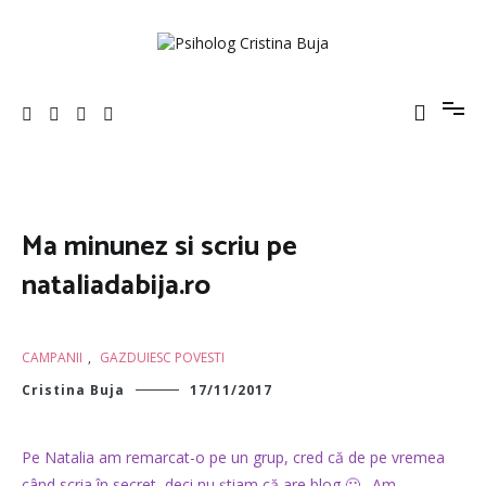
Sari
la
conținut
Psiholog Cristina Buja
Porniți pe drumul către voi!
Ma minunez si scriu pe
nataliadabija.ro
CAMPANII
,
GAZDUIESC POVESTI
Cristina Buja
17/11/2017
Pe Natalia am remarcat-o pe un grup, cred că de pe vremea
când scria în secret, deci nu știam că are blog 🙂 . Am