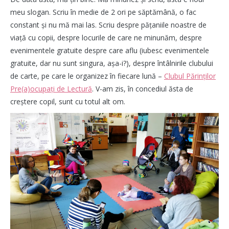
meu slogan. Scriu în medie de 2 ori pe săptămână, o fac
constant și nu mă mai las. Scriu despre pățaniile noastre de
viață cu copii, despre locurile de care ne minunăm, despre
evenimentele gratuite despre care aflu (iubesc evenimentele
gratuite, dar nu sunt singura, așa-i?), despre întâlnirile clubului
de carte, pe care le organizez în fiecare lună –
Clubul Părinților
Pre(a)ocupați de Lectură
. V-am zis, în concediul ăsta de
creștere copil, sunt cu totul alt om.