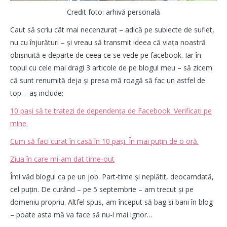
Credit foto: arhivă personală
Caut să scriu cât mai necenzurat – adică pe subiecte de suflet,
nu cu înjurături – și vreau să transmit ideea că viața noastră
obișnuită e departe de ceea ce se vede pe facebook. Iar în
topul cu cele mai dragi 3 articole de pe blogul meu – să zicem
că sunt renumită deja și presa mă roagă să fac un astfel de
top – aș include:
10 paşi să te tratezi de dependenţa de Facebook. Verificaţi pe
mine.
Cum să faci curat în casă în 10 paşi. În mai puţin de o oră.
Ziua în care mi-am dat time-out
Îmi văd blogul ca pe un job. Part-time și neplătit, deocamdată,
cel puțin. De curând – pe 5 septembrie – am trecut și pe
domeniu propriu. Altfel spus, am început să bag și bani în blog
– poate asta mă va face să nu-l mai ignor…