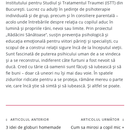
Institutului pentru Studiul și Tratamentul Traumei (ISTT) din
București. Lucrez cu adulți în ședințe de psihoterapie
individuală și de grup, precum și în consiliere parentală –
acolo unde întrebările despre relația cu copilul aduc în
lumină și propriile răni, nevoi sau limite. Prin proiectul
„Rădăcini Sănătoase”, susțin prevenția psihologică și
educația emoțională pentru viitori părinți și specialiști, cu
scopul de a construi relații sigure încă de la începutul vieții.
Sunt fascinată de puterea psihicului uman de a se vindeca
și a se reconstrui, indiferent câte furtuni a fost nevoit să
ducă. Cred cu tărie că oamenii sunt făcuți să iubească și să
fie buni – doar că uneori nu își mai dau voie. În spatele
zidurilor ridicate pentru a se proteja, rămâne mereu o parte
vie, care încă știe să simtă și să iubească. Și altfel se poate.
ARTICOLUL ANTERIOR
ARTICOLUL URMĂTOR
Navigare
3 idei de globuri homemade
Cum sa mirosi a copil mic +