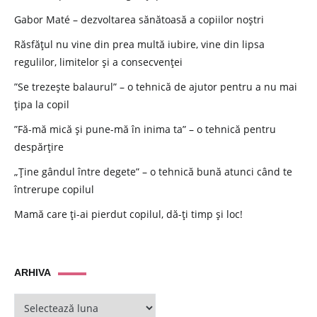
Gabor Maté – dezvoltarea sănătoasă a copiilor noștri
Răsfățul nu vine din prea multă iubire, vine din lipsa
regulilor, limitelor și a consecvenței
”Se trezește balaurul” – o tehnică de ajutor pentru a nu mai
țipa la copil
”Fă-mă mică și pune-mă în inima ta” – o tehnică pentru
despărțire
„Ține gândul între degete” – o tehnică bună atunci când te
întrerupe copilul
Mamă care ți-ai pierdut copilul, dă-ți timp și loc!
ARHIVA
ARHIVA