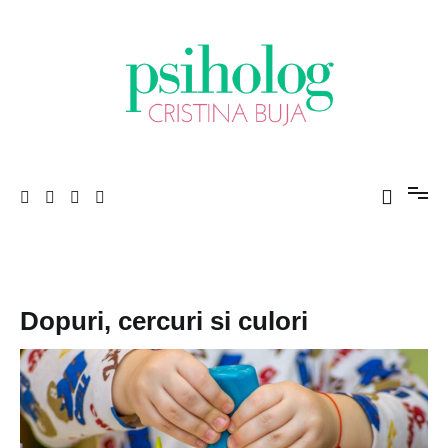
Sari
la
conținut
Porniți pe drumul către voi!
Psiholog Cristina Buja
Dopuri, cercuri si culori