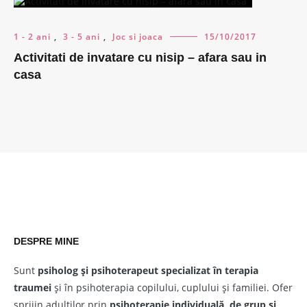
1 - 2 ani
,
3 - 5 ani
,
Joc si joaca
15/10/2017
Activitati de invatare cu nisip – afara sau in
casa
DESPRE MINE
Sunt
psiholog și psihoterapeut
specializat în terapia
traumei
și în psihoterapia copilului, cuplului și familiei. Ofer
sprijin adulților prin
psihoterapie individuală, de grup și