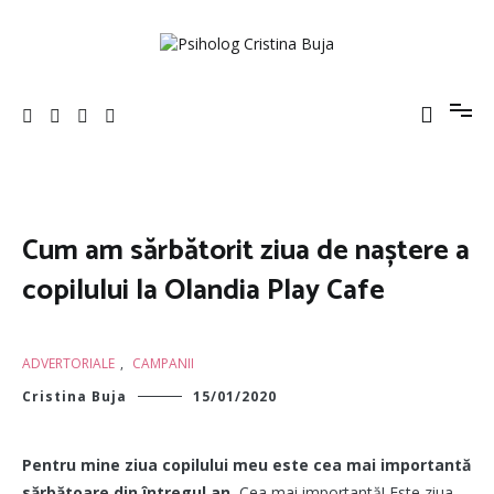
Sari
la
conținut
Psiholog Cristina Buja
Porniți pe drumul către voi!
Cum am sărbătorit ziua de naștere a
copilului la Olandia Play Cafe
ADVERTORIALE
,
CAMPANII
Cristina Buja
15/01/2020
Pentru mine ziua copilului meu este cea mai importantă
sărbătoare din întregul an.
Cea mai importantă! Este ziua