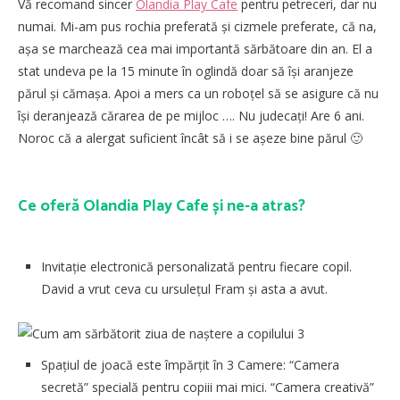
Vă recomand sincer
Olandia Play Cafe
pentru petreceri, dar nu
numai. Mi-am pus rochia preferată și cizmele preferate, că na,
așa se marchează cea mai importantă sărbătoare din an. El a
stat undeva pe la 15 minute în oglindă doar să își aranjeze
părul și cămașa. Apoi a mers ca un roboțel să se asigure că nu
își deranjează cărarea de pe mijloc …. Nu judecați! Are 6 ani.
Noroc că a alergat suficient încât să i se așeze bine părul 🙂
Ce oferă Olandia Play Cafe și ne-a atras?
Invitație electronică personalizată pentru fiecare copil.
David a vrut ceva cu ursulețul Fram și asta a avut.
Spațiul de joacă este împărțit în 3 Camere: “Camera
secretă” specială pentru copiii mai mici. “Camera creativă”