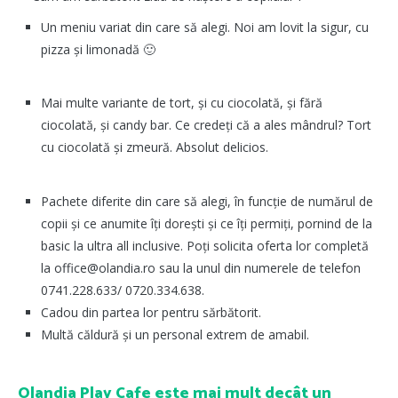
Un meniu variat din care să alegi. Noi am lovit la sigur, cu
pizza și limonadă 🙂
Mai multe variante de tort, și cu ciocolată, și fără
ciocolată, și candy bar. Ce credeți că a ales mândrul? Tort
cu ciocolată și zmeură. Absolut delicios.
Pachete diferite din care să alegi, în funcție de numărul de
copii și ce anumite îți dorești și ce îți permiți, pornind de la
basic la ultra all inclusive. Poți solicita oferta lor completă
la office@olandia.ro sau la unul din numerele de telefon
0741.228.633/ 0720.334.638.
Cadou din partea lor pentru sărbătorit.
Multă căldură și un personal extrem de amabil.
Olandia Play Cafe este mai mult decât un