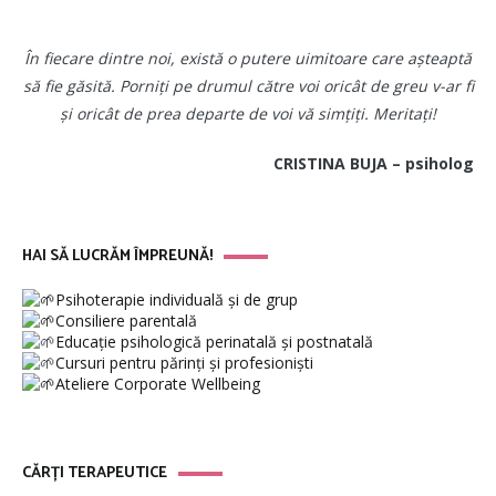
În fiecare dintre noi, există o putere uimitoare care așteaptă
să fie găsită. Porniți pe drumul către voi oricât de greu v-ar fi
și oricât de prea departe de voi vă simțiți. Meritați!
CRISTINA BUJA – psiholog
HAI SĂ LUCRĂM ÎMPREUNĂ!
Psihoterapie individuală și de grup
Consiliere parentală
Educație psihologică perinatală și postnatală
Cursuri pentru părinți și profesioniști
Ateliere Corporate Wellbeing
CĂRȚI TERAPEUTICE