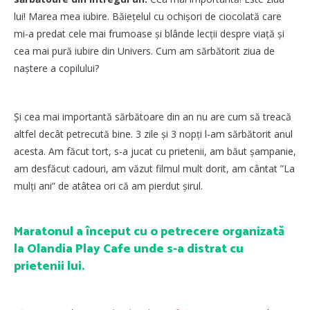
lui! Marea mea iubire. Băiețelul cu ochișori de ciocolată care
mi-a predat cele mai frumoase și blânde lecții despre viață și
cea mai pură iubire din Univers. Cum am sărbătorit ziua de
naștere a copilului?
Și cea mai importantă sărbătoare din an nu are cum să treacă
altfel decât petrecută bine. 3 zile și 3 nopți l-am sărbătorit anul
acesta. Am făcut tort, s-a jucat cu prietenii, am băut șampanie,
am desfăcut cadouri, am văzut filmul mult dorit, am cântat ”La
mulți ani” de atâtea ori că am pierdut șirul.
Maratonul a început cu o petrecere organizată
la Olandia Play Cafe unde s-a distrat cu
prietenii lui.