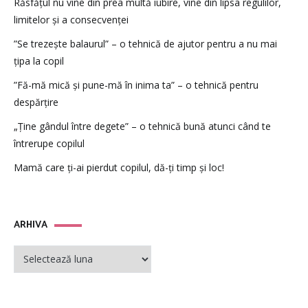
Răsfățul nu vine din prea multă iubire, vine din lipsa regulilor,
limitelor și a consecvenței
”Se trezește balaurul” – o tehnică de ajutor pentru a nu mai
țipa la copil
”Fă-mă mică și pune-mă în inima ta” – o tehnică pentru
despărțire
„Ține gândul între degete” – o tehnică bună atunci când te
întrerupe copilul
Mamă care ți-ai pierdut copilul, dă-ți timp și loc!
ARHIVA
ARHIVA