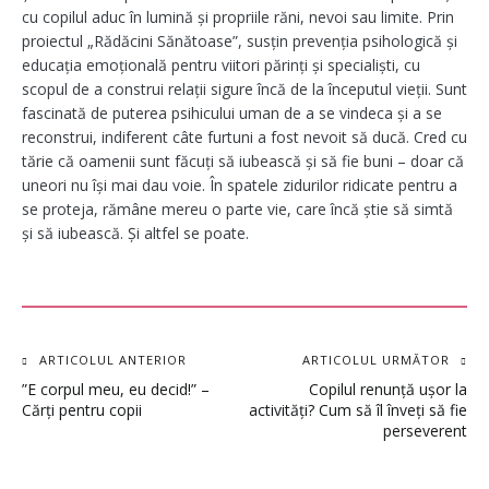
cu copilul aduc în lumină și propriile răni, nevoi sau limite. Prin
proiectul „Rădăcini Sănătoase”, susțin prevenția psihologică și
educația emoțională pentru viitori părinți și specialiști, cu
scopul de a construi relații sigure încă de la începutul vieții. Sunt
fascinată de puterea psihicului uman de a se vindeca și a se
reconstrui, indiferent câte furtuni a fost nevoit să ducă. Cred cu
tărie că oamenii sunt făcuți să iubească și să fie buni – doar că
uneori nu își mai dau voie. În spatele zidurilor ridicate pentru a
se proteja, rămâne mereu o parte vie, care încă știe să simtă
și să iubească. Și altfel se poate.
Navigare
ARTICOLUL ANTERIOR
ARTICOLUL URMĂTOR
”E corpul meu, eu decid!” –
Copilul renunță ușor la
în
Cărți pentru copii
activități? Cum să îl înveți să fie
perseverent
articole