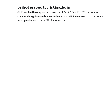
psihoterapeut_cristina_buja
🌱 Psychotherapist – Trauma, EMDR & IoPT
🌱 Parental
counseling & emotional education
🌱 Courses for parents
and professionals
🌱 Book writer