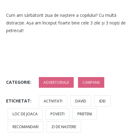
Cum am sărbătorit ziua de naștere a copilului? Cu multă
distracție. Așa am început foarte bine cele 3 zile și 3 nopți de
petrecut!
CATEGORIE:
ADVERTORIALE
CAMPANII
ETICHETAT:
ACTIVITATI
DAVID
IDEI
LOC DE JOACA
POVESTI
PRIETENI
RECOMANDARI
ZI DE NASTERE