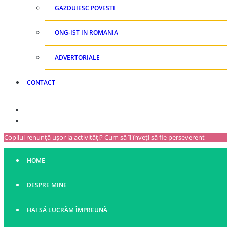
GAZDUIESC POVESTI
ONG-IST IN ROMANIA
ADVERTORIALE
CONTACT
Copilul renunță ușor la activități? Cum să îl înveți să fie perseverent
HOME
DESPRE MINE
HAI SĂ LUCRĂM ÎMPREUNĂ