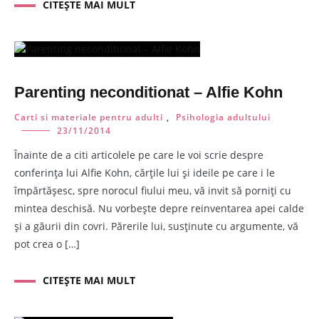
CITEȘTE MAI MULT
Parenting neconditionat – Alfie Kohn
Carti si materiale pentru adulti
,
Psihologia adultului
23/11/2014
Înainte de a citi articolele pe care le voi scrie despre
conferința lui Alfie Kohn, cărțile lui și ideile pe care i le
împărtășesc, spre norocul fiului meu, vă invit să porniți cu
mintea deschisă. Nu vorbește depre reinventarea apei calde
și a găurii din covri. Părerile lui, susținute cu argumente, vă
pot crea o […]
CITEȘTE MAI MULT