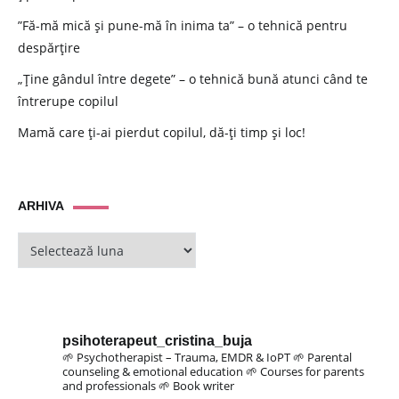
”Fă-mă mică și pune-mă în inima ta” – o tehnică pentru
despărțire
„Ține gândul între degete” – o tehnică bună atunci când te
întrerupe copilul
Mamă care ți-ai pierdut copilul, dă-ți timp și loc!
ARHIVA
ARHIVA
psihoterapeut_cristina_buja
🌱 Psychotherapist – Trauma, EMDR & IoPT
🌱 Parental
counseling & emotional education
🌱 Courses for parents
and professionals
🌱 Book writer