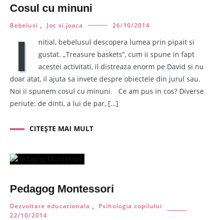
Cosul cu minuni
Bebelusi
,
Joc si joaca
26/10/2014
I
nitial, bebelusul descopera lumea prin pipait si
gustat. „Treasure baskets”, cum ii spune in fapt
acestei activitati, il distreaza enorm pe David si nu
doar atat, il ajuta sa invete despre obiectele din jurul sau.
Noi ii spunem cosul cu minuni. Ce am pus in cos? Diverse
periute: de dinti, a lui de par, […]
CITEȘTE MAI MULT
Pedagog Montessori
Dezvoltare educationala
,
Psihologia copilului
22/10/2014