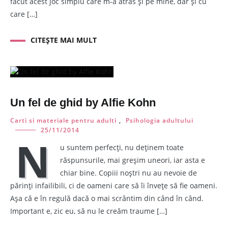
făcut acest joc simplu care m-a atras și pe mine, dar și cu
care […]
CITEȘTE MAI MULT
Un fel de ghid by Alfie Kohn
Carti si materiale pentru adulti
,
Psihologia adultului
25/11/2014
N
u suntem perfecți, nu deținem toate
răspunsurile, mai greșim uneori, iar asta e
chiar bine. Copiii noștri nu au nevoie de
părinți infailibili, ci de oameni care să îi învețe să fie oameni.
Așa că e în regulă dacă o mai scrântim din când în când.
Important e, zic eu, să nu le creăm traume […]