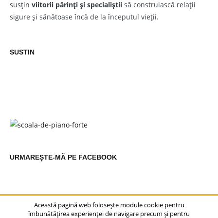
susțin
viitorii părinți și specialiștii
să construiască relații
sigure și sănătoase încă de la începutul vieții.
SUSTIN
URMAREȘTE-MĂ PE FACEBOOK
Această pagină web folosește module cookie pentru
îmbunătățirea experienței de navigare precum și pentru