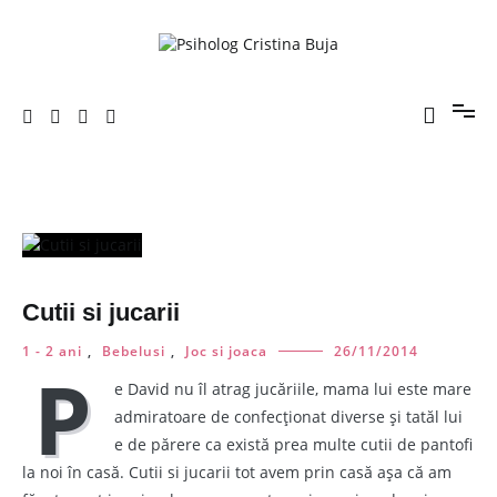
Sari
la
conținut
Porniți pe drumul către voi!
Psiholog Cristina Buja
Articole
Cutii si jucarii
1 - 2 ani
,
Bebelusi
,
Joc si joaca
26/11/2014
P
e David nu îl atrag jucăriile, mama lui este mare
admiratoare de confecționat diverse și tatăl lui
e de părere ca există prea multe cutii de pantofi
la noi în casă. Cutii si jucarii tot avem prin casă așa că am