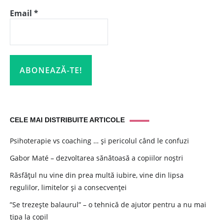
Email
*
CELE MAI DISTRIBUITE ARTICOLE
Psihoterapie vs coaching … și pericolul când le confuzi
Gabor Maté – dezvoltarea sănătoasă a copiilor noștri
Răsfățul nu vine din prea multă iubire, vine din lipsa
regulilor, limitelor și a consecvenței
”Se trezește balaurul” – o tehnică de ajutor pentru a nu mai
țipa la copil