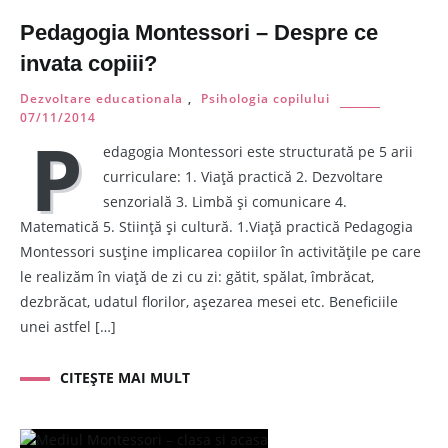
Pedagogia Montessori – Despre ce
invata copiii?
Dezvoltare educationala
,
Psihologia copilului
07/11/2014
P
edagogia Montessori este structurată pe 5 arii
curriculare: 1. Viață practică 2. Dezvoltare
senzorială 3. Limbă și comunicare 4.
Matematică 5. Stiință și cultură. 1.Viață practică Pedagogia
Montessori susține implicarea copiilor în activitățile pe care
le realizăm în viață de zi cu zi: gătit, spălat, îmbrăcat,
dezbrăcat, udatul florilor, așezarea mesei etc. Beneficiile
unei astfel […]
CITEȘTE MAI MULT