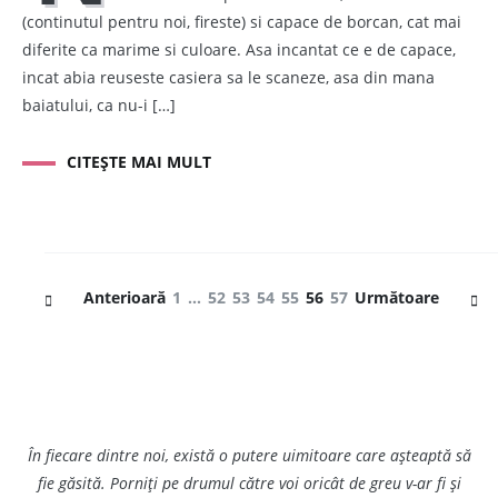
(continutul pentru noi, fireste) si capace de borcan, cat mai
diferite ca marime si culoare. Asa incantat ce e de capace,
incat abia reuseste casiera sa le scaneze, asa din mana
baiatului, ca nu-i […]
CITEȘTE MAI MULT
Navigare
Pagină
Pagină
Pagină
Pagină
Pagină
Pagină
Pagină
Anterioară
1
…
52
53
54
55
56
57
Următoare
în
articole
În fiecare dintre noi, există o putere uimitoare care așteaptă să
fie găsită. Porniți pe drumul către voi oricât de greu v-ar fi și