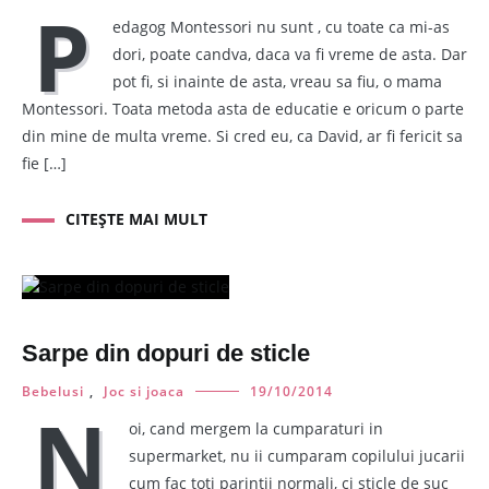
P
edagog Montessori nu sunt , cu toate ca mi-as
dori, poate candva, daca va fi vreme de asta. Dar
pot fi, si inainte de asta, vreau sa fiu, o mama
Montessori. Toata metoda asta de educatie e oricum o parte
din mine de multa vreme. Si cred eu, ca David, ar fi fericit sa
fie […]
CITEȘTE MAI MULT
Sarpe din dopuri de sticle
Bebelusi
,
Joc si joaca
19/10/2014
N
oi, cand mergem la cumparaturi in
supermarket, nu ii cumparam copilului jucarii
cum fac toti parintii normali, ci sticle de suc