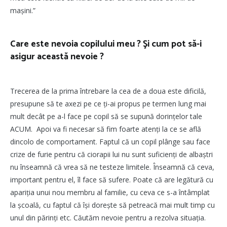
mașini.”
Care este nevoia copilului meu ? Şi cum pot să-i
asigur această nevoie ?
Trecerea de la prima întrebare la cea de a doua este dificilă,
presupune să te axezi pe ce ți-ai propus pe termen lung mai
mult decât pe a-l face pe copil să se supună dorințelor tale
ACUM. Apoi va fi necesar să fim foarte atenți la ce se află
dincolo de comportament. Faptul că un copil plânge sau face
crize de furie pentru că ciorapii lui nu sunt suficienți de albaștri
nu înseamnă că vrea să ne testeze limitele. Înseamnă că ceva,
important pentru el, îl face să sufere. Poate că are legătură cu
apariția unui nou membru al familie, cu ceva ce s-a întâmplat
la școală, cu faptul că își dorește să petreacă mai mult timp cu
unul din părinți etc. Căutăm nevoie pentru a rezolva situația.