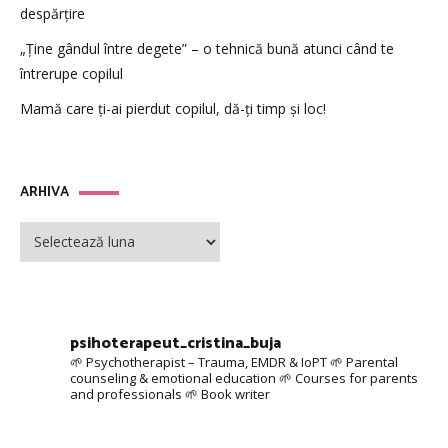
despărțire
„Ține gândul între degete” – o tehnică bună atunci când te
întrerupe copilul
Mamă care ți-ai pierdut copilul, dă-ți timp și loc!
ARHIVA
ARHIVA
psihoterapeut_cristina_buja
🌱 Psychotherapist – Trauma, EMDR & IoPT
🌱 Parental
counseling & emotional education
🌱 Courses for parents
and professionals
🌱 Book writer