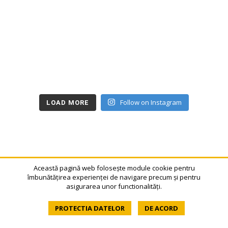
Follow on Instagram
LOAD MORE
Această pagină web folosește module cookie pentru
îmbunătățirea experienței de navigare precum și pentru
asigurarea unor functionalități.
Articole similare
PROTECTIA DATELOR
DE ACORD