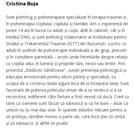
Cristina Buja
Sunt psiholog și psihoterapeut specializat în terapia traumei și
în psihoterapia copilului, cuplului și familiei. Am o experiență de
peste 14 ani în lucrul cu adulți și copii, atât în cabinet, cât și în
mediul ONG, și sunt psiholog colaborator al Institutului pentru
Studiul și Tratamentul Traumei (ISTT) din București. Lucrez cu
adulți în ședințe de psihoterapie individuală și de grup, precum
și în consiliere parentală – acolo unde întrebările despre relația
cu copilul aduc în lumină și propriile răni, nevoi sau limite. Prin
proiectul „Rădăcini Sănătoase”, susțin prevenția psihologică și
educația emoțională pentru viitori părinți și specialiști, cu
scopul de a construi relații sigure încă de la începutul vieții. Sunt
fascinată de puterea psihicului uman de a se vindeca și a se
reconstrui, indiferent câte furtuni a fost nevoit să ducă. Cred cu
tărie că oamenii sunt făcuți să iubească și să fie buni – doar că
uneori nu își mai dau voie. În spatele zidurilor ridicate pentru a
se proteja, rămâne mereu o parte vie, care încă știe să simtă
și să iubească. Și altfel se poate.