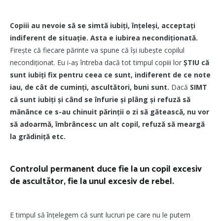
Copiii au nevoie să se simtă iubiți, înțeleși, acceptați
indiferent de situație. Asta e iubirea necondiționată.
Firește că fiecare părinte va spune că își iubește copilul
necondiționat. Eu i-aș întreba dacă tot timpul copiii lor
ȘTIU că
sunt
iubiți fix pentru ceea ce sunt, indiferent de ce note
iau, de cât de cuminți, ascultători, buni sunt.
Dacă
SIMT
că sunt iubiți și când se înfurie și plâng și refuză să
mănânce ce s-au chinuit părinții o zi să gătească, nu vor
să adoarmă, îmbrâncesc un alt copil, refuză să meargă
la grădiniță etc.
Controlul permanent duce fie la un copil excesiv
de ascultător, fie la unul excesiv de rebel.
E timpul să înțelegem că sunt lucruri pe care nu le putem