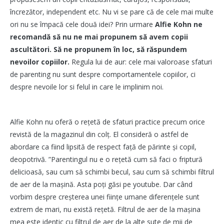
încrezător, independent etc. Nu vi se pare că de cele mai multe
ori nu se împacă cele două idei? Prin urmare
Alfie Kohn ne
recomandă să nu ne mai propunem să avem copii
ascultători. Să ne propunem în loc, să răspundem
nevoilor copiilor.
Regula lui de aur: cele mai valoroase sfaturi
de parenting nu sunt despre comportamentele copiilor, ci
despre nevoile lor si felul in care le implinim noi.
Alfie Kohn nu oferă o reţetă de sfaturi practice precum orice
revistă de la magazinul din colț. El consideră o astfel de
abordare ca fiind lipsită de respect faţă de părinte şi copil,
deopotrivă. ”Parentingul nu e o reţetă cum să faci o friptură
delicioasă, sau cum să schimbi becul, sau cum să schimbi filtrul
de aer de la mașină. Asta poţi găsi pe youtube. Dar când
vorbim despre creşterea unei fiinţe umane diferenţele sunt
extrem de mari, nu există rețetă. Filtrul de aer de la mașina
mea este identic cu filtrul de aer de la alte sute de mii de