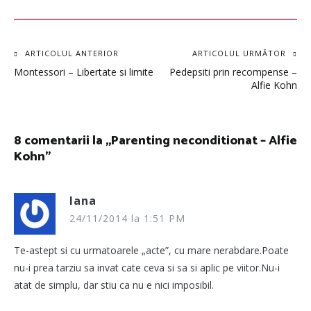
Navigare
ARTICOLUL ANTERIOR
ARTICOLUL URMĂTOR
Montessori – Libertate si limite
Pedepsiti prin recompense –
în
Alfie Kohn
articole
8 comentarii la „
Parenting neconditionat – Alfie
Kohn
”
Iana
24/11/2014 la 1:51 PM
Te-astept si cu urmatoarele „acte”, cu mare nerabdare.Poate
nu-i prea tarziu sa invat cate ceva si sa si aplic pe viitor.Nu-i
atat de simplu, dar stiu ca nu e nici imposibil.