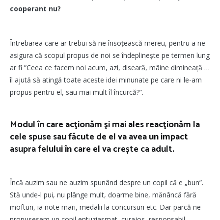
cooperant nu?
Întrebarea care ar trebui să ne însoțească mereu, pentru a ne
asigura că scopul propus de noi se îndeplinește pe termen lung
ar fi ”Ceea ce facem noi acum, azi, diseară, mâine dimineață …
îl ajută să atingă toate aceste idei minunate pe care ni le-am
propus pentru el, sau mai mult îl încurcă?”.
Modul în care acţionăm şi mai ales reacţionăm la
cele spuse sau făcute de el va avea un impact
asupra felului în care el va crește ca adult.
Încă auzim sau ne auzim spunând despre un copil că e „bun”.
Stă unde-l pui, nu plânge mult, doarme bine, mănâncă fără
mofturi, ia note mari, medalii la concursuri etc. Dar parcă ne
propusesem un copil entuziasmat, curajos, responsabil,