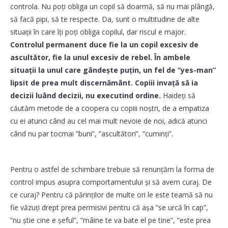
controla. Nu poți obliga un copil să doarmă, să nu mai plângă,
să facă pipi, să te respecte. Da, sunt o multitudine de alte
situații în care îți poți obliga copilul, dar riscul e major.
Controlul permanent duce fie la un copil excesiv de
ascultător, fie la unul excesiv de rebel. În ambele
situații la unul care gândește puțin, un fel de ”yes-man”
lipsit de prea mult discernământ.
Copiii invață să ia
decizii luând decizii, nu executind ordine.
Haideți să
căutăm metode de a coopera cu copiii noștri, de a empatiza
cu ei atunci când au cel mai mult nevoie de noi, adică atunci
când nu par tocmai ”buni”, ”ascultători”, ”cuminți”.
Pentru o astfel de schimbare trebuie să renunțăm la forma de
control impus asupra comportamentului și să avem curaj. De
ce curaj? Pentru că părinților de multe ori le este teamă să nu
fie văzuți drept prea permisivi pentru că așa ”se urcă în cap”,
”nu știe cine e șeful”, ”mâine te va bate el pe tine”, ”este prea