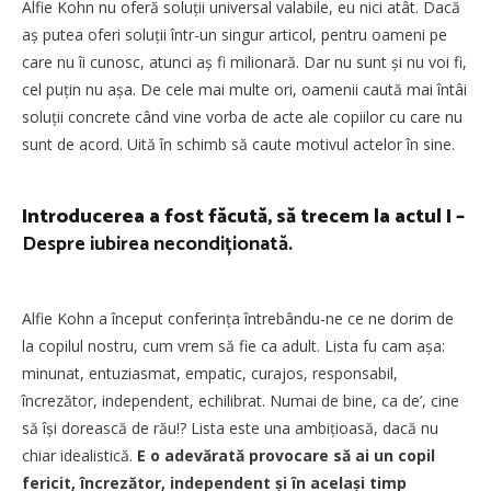
Alfie Kohn nu oferă soluții universal valabile, eu nici atât. Dacă
aș putea oferi soluții într-un singur articol, pentru oameni pe
care nu îi cunosc, atunci aș fi milionară. Dar nu sunt și nu voi fi,
cel puțin nu așa. De cele mai multe ori, oamenii caută mai întâi
soluții concrete când vine vorba de acte ale copiilor cu care nu
sunt de acord. Uită în schimb să caute motivul actelor în sine.
Introducerea a fost făcută, să trecem la actul I –
Despre iubirea necondiționată.
Alfie Kohn a început conferința întrebându-ne ce ne dorim de
la copilul nostru, cum vrem să fie ca adult. Lista fu cam așa:
minunat, entuziasmat, empatic, curajos, responsabil,
încrezător, independent, echilibrat. Numai de bine, ca de’, cine
să își dorească de rău!? Lista este una ambițioasă, dacă nu
chiar idealistică.
E o adevărată provocare să ai un copil
fericit, încrezător, independent și în același timp