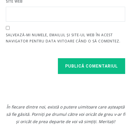
SITE WEB
SALVEAZĂ-MI NUMELE, EMAILUL ȘI SITE-UL WEB ÎN ACEST
NAVIGATOR PENTRU DATA VIITOARE CÂND O SĂ COMENTEZ.
PUBLICĂ COMENTARIUL
În fiecare dintre noi, există o putere uimitoare care așteaptă
să fie găsită. Porniți pe drumul către voi oricât de greu v-ar fi
și oricât de prea departe de voi vă simțiți. Meritați!