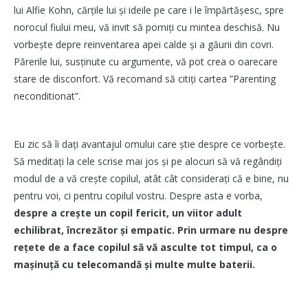
lui Alfie Kohn, cărțile lui și ideile pe care i le împărtășesc, spre
norocul fiului meu, vă invit să porniți cu mintea deschisă. Nu
vorbește depre reinventarea apei calde și a găurii din covri.
Părerile lui, susținute cu argumente, vă pot crea o oarecare
stare de disconfort. Vă recomand să citiți cartea ”Parenting
neconditionat”.
Eu zic să îi dați avantajul omului care știe despre ce vorbește.
Să meditați la cele scrise mai jos și pe alocuri să vă regândiți
modul de a vă crește copilul, atât cât considerați că e bine, nu
pentru voi, ci pentru copilul vostru. Despre asta e vorba,
despre a crește un copil fericit, un viitor adult
echilibrat, încrezător și empatic. Prin urmare nu despre
rețete de a face copilul să vă asculte tot timpul, ca o
mașinuță cu telecomandă și multe multe baterii.