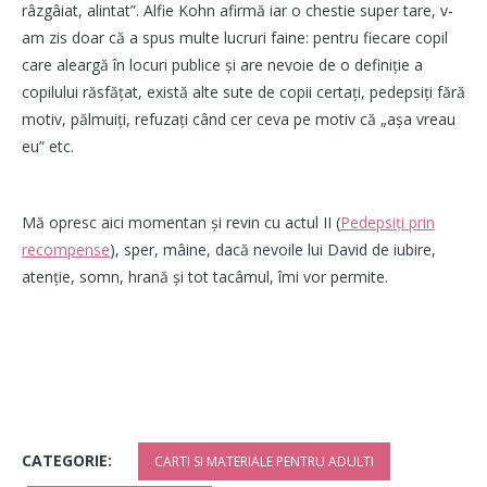
râzgâiat, alintat”. Alfie Kohn afirmă iar o chestie super tare, v-
am zis doar că a spus multe lucruri faine: pentru fiecare copil
care aleargă în locuri publice şi are nevoie de o definiţie a
copilului răsfăţat, există alte sute de copii certaţi, pedepsiţi fără
motiv, pălmuiți, refuzaţi când cer ceva pe motiv că „aşa vreau
eu” etc.
Mă opresc aici momentan și revin cu actul II (
Pedepsiți prin
recompense
), sper, mâine, dacă nevoile lui David de iubire,
atenție, somn, hrană și tot tacâmul, îmi vor permite.
CATEGORIE:
CARTI SI MATERIALE PENTRU ADULTI