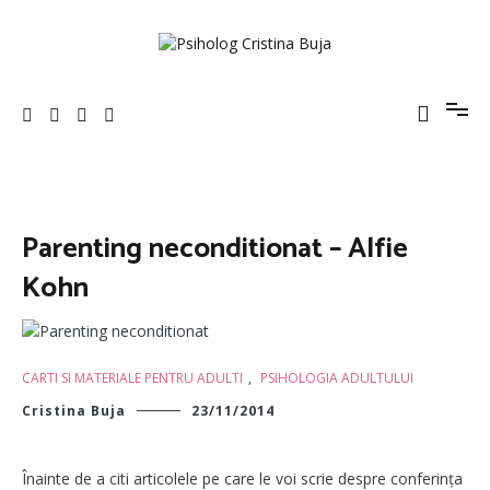
Sari
la
conținut
Psiholog Cristina Buja
Porniți pe drumul către voi!
Parenting neconditionat – Alfie
Kohn
CARTI SI MATERIALE PENTRU ADULTI
,
PSIHOLOGIA ADULTULUI
Cristina Buja
23/11/2014
Înainte de a citi articolele pe care le voi scrie despre conferința