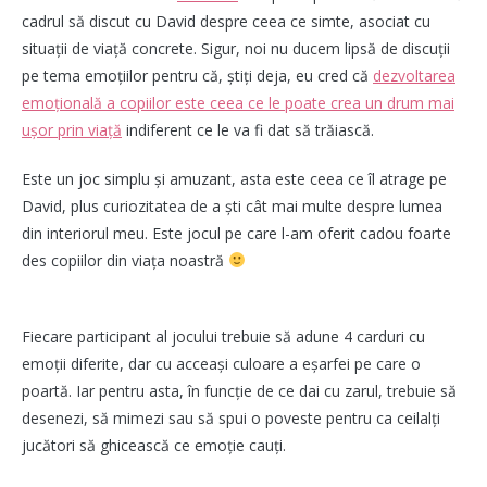
cadrul să discut cu David despre ceea ce simte, asociat cu
situații de viață concrete. Sigur, noi nu ducem lipsă de discuții
pe tema emoțiilor pentru că, știți deja, eu cred că
dezvoltarea
emoțională a copiilor este ceea ce le poate crea un drum mai
ușor prin viață
indiferent ce le va fi dat să trăiască.
Este un joc simplu și amuzant, asta este ceea ce îl atrage pe
David, plus curiozitatea de a ști cât mai multe despre lumea
din interiorul meu. Este jocul pe care l-am oferit cadou foarte
des copiilor din viața noastră
Fiecare participant al jocului trebuie să adune 4 carduri cu
emoții diferite, dar cu acceași culoare a eșarfei pe care o
poartă. Iar pentru asta, în funcție de ce dai cu zarul, trebuie să
desenezi, să mimezi sau să spui o poveste pentru ca ceilalți
jucători să ghicească ce emoție cauți.