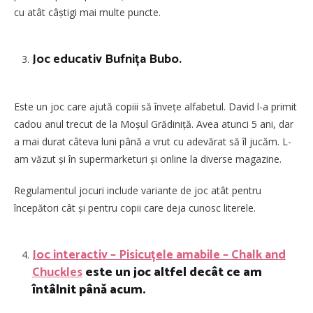
cu atât câștigi mai multe puncte.
Joc educativ Bufnița Bubo.
Este un joc care ajută copiii să învețe alfabetul. David l-a primit
cadou anul trecut de la Moșul Grădiniță. Avea atunci 5 ani, dar
a mai durat câteva luni până a vrut cu adevărat să îl jucăm. L-
am văzut și în supermarketuri și online la diverse magazine.
Regulamentul jocuri include variante de joc atât pentru
începători cât și pentru copii care deja cunosc literele.
Joc interactiv – Pisicuțele amabile – Chalk and
Chuckles
este un joc altfel decât ce am
întâlnit până acum.