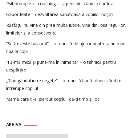
Psihoterapie vs coaching … și pericolul când le confuzi
Gabor Maté – dezvoltarea sănătoasă a copiilor noștri
Răsfățul nu vine din prea multă iubire, vine din lipsa regulilor,
limitelor și a consecvenței
”Se trezește balaurul” – o tehnică de ajutor pentru a nu mai
țipa la copil
”Fă-mă mică și pune-mă în inima ta” – o tehnică pentru
despărțire
„Ține gândul între degete” – o tehnică bună atunci când te
întrerupe copilul
Mamă care ți-ai pierdut copilul, dă-ți timp și loc!
ARHIVA
ARHIVA