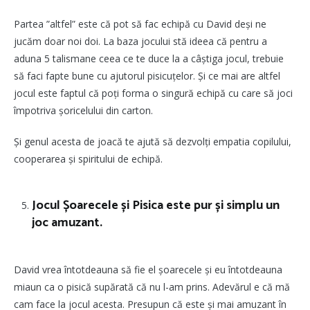
Partea ”altfel” este că pot să fac echipă cu David deși ne
jucăm doar noi doi. La baza jocului stă ideea că pentru a
aduna 5 talismane ceea ce te duce la a câștiga jocul, trebuie
să faci fapte bune cu ajutorul pisicuțelor. Și ce mai are altfel
jocul este faptul că poți forma o singură echipă cu care să joci
împotriva șoricelului din carton.
Și genul acesta de joacă te ajută să dezvolți empatia copilului,
cooperarea și spiritului de echipă.
Jocul Șoarecele și Pisica este pur și simplu un
joc amuzant.
David vrea întotdeauna să fie el șoarecele și eu întotdeauna
miaun ca o pisică supărată că nu l-am prins. Adevărul e că mă
cam face la jocul acesta. Presupun că este și mai amuzant în