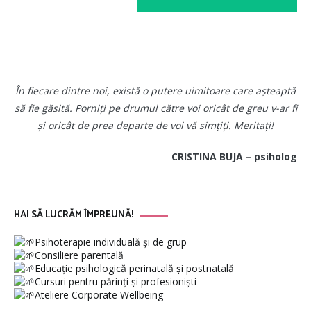
În fiecare dintre noi, există o putere uimitoare care așteaptă
să fie găsită. Porniți pe drumul către voi oricât de greu v-ar fi
și oricât de prea departe de voi vă simțiți. Meritați!
CRISTINA BUJA – psiholog
HAI SĂ LUCRĂM ÎMPREUNĂ!
Psihoterapie individuală și de grup
Consiliere parentală
Educație psihologică perinatală și postnatală
Cursuri pentru părinți și profesioniști
Ateliere Corporate Wellbeing