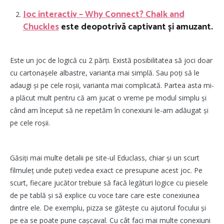
Joc interactiv – Why Connect? Chalk and
Chuckles
este deopotrivă captivant și amuzant.
Este un joc de logică cu 2 părți. Există posibilitatea să joci doar
cu cartonașele albastre, varianta mai simplă. Sau poți să le
adaugi și pe cele roșii, varianta mai complicată. Partea asta mi-
a plăcut mult pentru că am jucat o vreme pe modul simplu și
când am început să ne repetăm în conexiuni le-am adăugat și
pe cele roșii.
Găsiți mai multe detalii pe site-ul Educlass, chiar și un scurt
filmuleț unde puteți vedea exact ce presupune acest joc. Pe
scurt, fiecare jucător trebuie să facă legături logice cu piesele
de pe tablă și să explice cu voce tare care este conexiunea
dintre ele. De exemplu, pizza se gătește cu ajutorul focului și
pe ea se poate pune cașcaval. Cu cât faci mai multe conexiuni