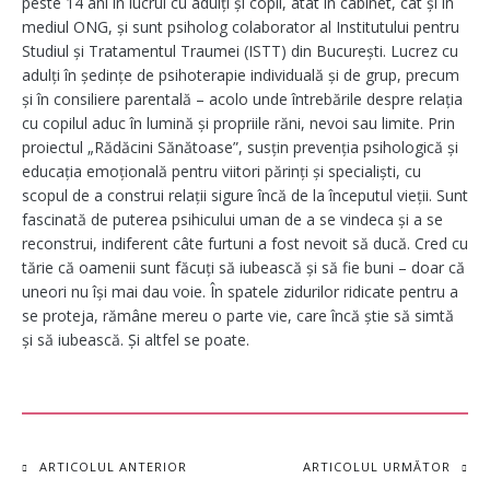
peste 14 ani în lucrul cu adulți și copii, atât în cabinet, cât și în
mediul ONG, și sunt psiholog colaborator al Institutului pentru
Studiul și Tratamentul Traumei (ISTT) din București. Lucrez cu
adulți în ședințe de psihoterapie individuală și de grup, precum
și în consiliere parentală – acolo unde întrebările despre relația
cu copilul aduc în lumină și propriile răni, nevoi sau limite. Prin
proiectul „Rădăcini Sănătoase”, susțin prevenția psihologică și
educația emoțională pentru viitori părinți și specialiști, cu
scopul de a construi relații sigure încă de la începutul vieții. Sunt
fascinată de puterea psihicului uman de a se vindeca și a se
reconstrui, indiferent câte furtuni a fost nevoit să ducă. Cred cu
tărie că oamenii sunt făcuți să iubească și să fie buni – doar că
uneori nu își mai dau voie. În spatele zidurilor ridicate pentru a
se proteja, rămâne mereu o parte vie, care încă știe să simtă
și să iubească. Și altfel se poate.
Navigare
ARTICOLUL ANTERIOR
ARTICOLUL URMĂTOR