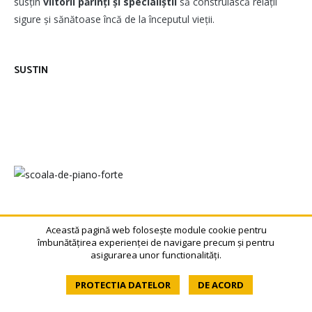
susțin
viitorii părinți și specialiștii
să construiască relații
sigure și sănătoase încă de la începutul vieții.
SUSTIN
URMAREȘTE-MĂ PE FACEBOOK
Această pagină web folosește module cookie pentru
îmbunătățirea experienței de navigare precum și pentru
asigurarea unor functionalități.
PROTECTIA DATELOR
DE ACORD