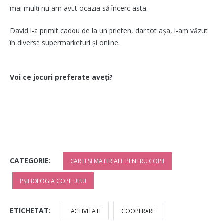
mai mulți nu am avut ocazia să încerc asta.
David l-a primit cadou de la un prieten, dar tot așa, l-am văzut
în diverse supermarketuri și online.
Voi ce jocuri preferate aveți?
CATEGORIE:
CARTI SI MATERIALE PENTRU COPII
PSIHOLOGIA COPILULUI
ETICHETAT:
ACTIVITATI
COOPERARE