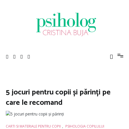
Sari
la
conținut
Psiholog Cristina Buja
Porniți pe drumul către voi!
5 jocuri pentru copii și părinți pe
care le recomand
CARTI SI MATERIALE PENTRU COPII
,
PSIHOLOGIA COPILULUI