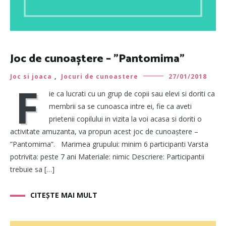
Joc de cunoaștere – ”Pantomima”
Joc si joaca
,
Jocuri de cunoastere
27/01/2018
F
ie ca lucrati cu un grup de copii sau elevi si doriti ca
membrii sa se cunoasca intre ei, fie ca aveti
prietenii copilului in vizita la voi acasa si doriti o
activitate amuzanta, va propun acest joc de cunoaștere –
”Pantomima”. Marimea grupului: minim 6 participanti Varsta
potrivita: peste 7 ani Materiale: nimic Descriere: Participantii
trebuie sa […]
CITEȘTE MAI MULT