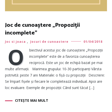
Joc de cunoaștere „Propoziții
incomplete”
Joc si joaca
,
Jocuri de cunoastere
01/04/2018
O
biectivul acestui joc de cunoaștere „Propoziții
incomplete” este de a favoriza cunoașterea
reciprocă. Este un joc de echipă bazat pe mai
multe afirmații. Marimea grupului: 10-30 participanți Vârsta
potrivită: peste 7 ani Materiale: o fișă cu propoziții Descriere:
Se împart fișele și fiecare le completează individual. Apoi are
loc evaluare. Exemple de propoziții: Când sunt tăcut […]
CITEȘTE MAI MULT