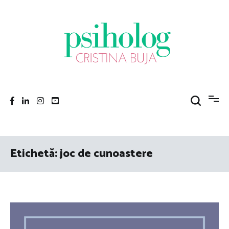
Sari
la
conținut
Psiholog Cristina Buja
Porniți pe drumul către voi!
Etichetă:
joc de cunoastere