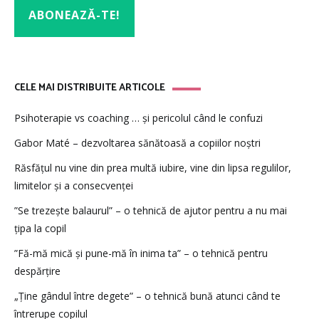
CELE MAI DISTRIBUITE ARTICOLE
Psihoterapie vs coaching … și pericolul când le confuzi
Gabor Maté – dezvoltarea sănătoasă a copiilor noștri
Răsfățul nu vine din prea multă iubire, vine din lipsa regulilor,
limitelor și a consecvenței
”Se trezește balaurul” – o tehnică de ajutor pentru a nu mai
țipa la copil
”Fă-mă mică și pune-mă în inima ta” – o tehnică pentru
despărțire
„Ține gândul între degete” – o tehnică bună atunci când te
întrerupe copilul