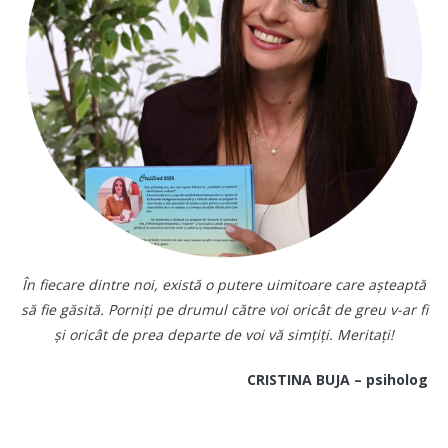
În fiecare dintre noi, există o putere uimitoare care așteaptă
să fie găsită. Porniți pe drumul către voi oricât de greu v-ar fi
și oricât de prea departe de voi vă simțiți. Meritați!
CRISTINA BUJA – psiholog