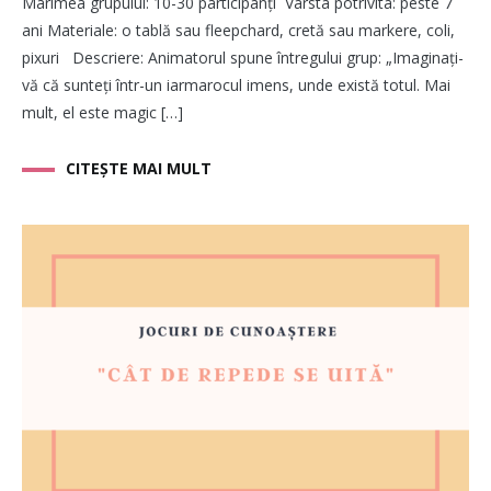
Marimea grupului: 10-30 participanți Varsta potrivita: peste 7
ani Materiale: o tablă sau fleepchard, cretă sau markere, coli,
pixuri Descriere: Animatorul spune întregului grup: „Imaginați-
vă că sunteți într-un iarmarocul imens, unde există totul. Mai
mult, el este magic […]
CITEȘTE MAI MULT