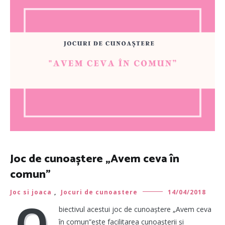
Joc de cunoaștere „Avem ceva în
comun”
Joc si joaca
,
Jocuri de cunoastere
14/04/2018
O
biectivul acestui joc de cunoaștere „Avem ceva
în comun”este facilitarea cunoașterii și