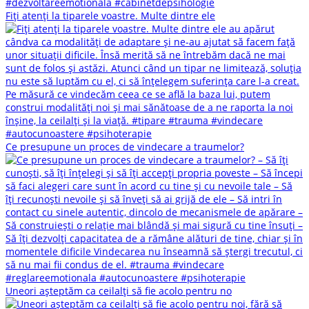
Fiți atenți la tiparele voastre. Multe dintre ele
Ce presupune un proces de vindecare a traumelor?
Uneori așteptăm ca ceilalți să fie acolo pentru no