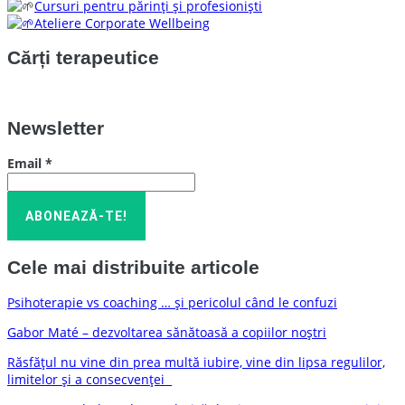
Cursuri pentru părinți și profesioniști
Ateliere Corporate Wellbeing
Cărți terapeutice
Newsletter
Email
*
Cele mai distribuite articole
Psihoterapie vs coaching … și pericolul când le confuzi
Gabor Maté – dezvoltarea sănătoasă a copiilor noștri
Răsfățul nu vine din prea multă iubire, vine din lipsa regulilor,
limitelor și a consecvenței