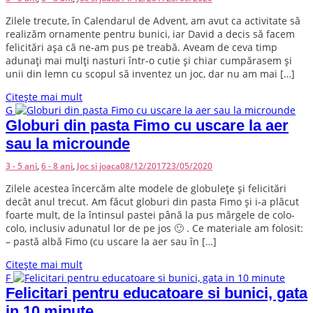
Z
ilele trecute, în Calendarul de Advent, am avut ca activitate să
realizăm ornamente pentru bunici, iar David a decis să facem
felicitări așa că ne-am pus pe treabă. Aveam de ceva timp
adunați mai mulți nasturi într-o cutie și chiar cumpărasem și
unii din lemn cu scopul să inventez un joc, dar nu am mai […]
Citește mai mult
G
Globuri din pasta Fimo cu uscare la aer
sau la microunde
3 - 5 ani
,
6 - 8 ani
,
Joc si joaca
08/12/2017
23/05/2020
Z
ilele acestea încercăm alte modele de globulețe și felicitări
decât anul trecut. Am făcut globuri din pasta Fimo și i-a plăcut
foarte mult, de la întinsul pastei până la pus mărgele de colo-
colo, inclusiv adunatul lor de pe jos 🙂 . Ce materiale am folosit:
– pastă albă Fimo (cu uscare la aer sau în […]
Citește mai mult
F
Felicitari pentru educatoare si bunici, gata
in 10 minute