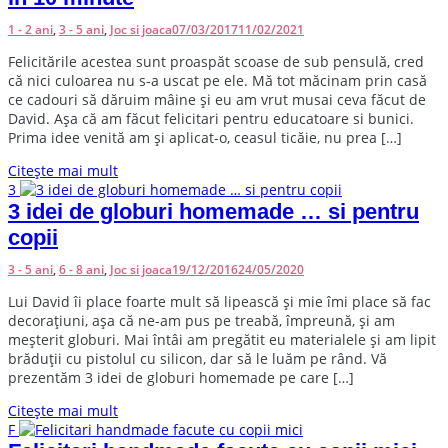
1 - 2 ani
,
3 - 5 ani
,
Joc si joaca
07/03/2017
11/02/2021
F
elicitările acestea sunt proaspăt scoase de sub pensulă, cred
că nici culoarea nu s-a uscat pe ele. Mă tot măcinam prin casă
ce cadouri să dăruim mâine și eu am vrut musai ceva făcut de
David. Așa că am făcut felicitari pentru educatoare si bunici.
Prima idee venită am și aplicat-o, ceasul ticăie, nu prea […]
Citește mai mult
3
3 idei de globuri homemade … si pentru
copii
3 - 5 ani
,
6 - 8 ani
,
Joc si joaca
19/12/2016
24/05/2020
L
ui David îi place foarte mult să lipească și mie îmi place să fac
decorațiuni, așa că ne-am pus pe treabă, împreună, și am
meșterit globuri. Mai întâi am pregătit eu materialele și am lipit
brăduții cu pistolul cu silicon, dar să le luăm pe rând. Vă
prezentăm 3 idei de globuri homemade pe care […]
Citește mai mult
F