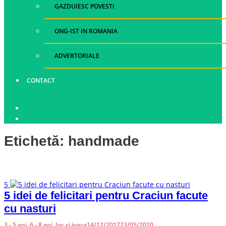
GAZDUIESC POVESTI
ONG-IST IN ROMANIA
ADVERTORIALE
CONTACT
Etichetă:
handmade
5
5 idei de felicitari pentru Craciun facute
cu nasturi
3 - 5 ani
,
6 - 8 ani
,
Joc si joaca
14/12/2017
23/05/2020