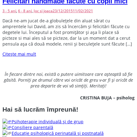
Felicitari handmade facute cu copii mici
3 - 5 ani
,
6 - 8 ani
,
Joc si joaca
23/12/2015
11/02/2021
D
acă ne-am jucat de-a globulețele din aluat sărat cu
amprentele lui David, am zis să încercăm și felicitări făcute cu
degetele lui. Începutul a fost promițător și așa îi place să
picteze si mai ales să se picteze, dar la un moment dat a cerut
pensula așa că două modele, renii și beculețele sunt făcute […]
Citește mai mult
În fiecare dintre noi, există o putere uimitoare care așteaptă să fie
găsită. Porniți pe drumul către voi oricât de greu v-ar fi și oricât de
prea departe de voi vă simțiți. Meritați!
CRISTINA BUJA – psiholog
Hai să lucrăm împreună!
Psihoterapie individuală și de grup
Consiliere parentală
Educație psihologică perinatală și postnatală