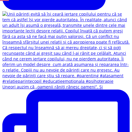
Uneori auzim că „oamenii răniți rănesc oameni”. Și