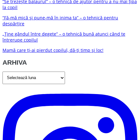
”Se trezește balaurul” – o tehnică de ajutor pentru a nu mai țipa
la copil
”Fă-mă mică și pune-mă în inima ta” – o tehnică pentru
despărțire
„Ține gândul între degete” – o tehnică bună atunci când te
întrerupe copilul
Mamă care ți-ai pierdut copilul, dă-ți timp și loc!
ARHIVA
ARHIVA