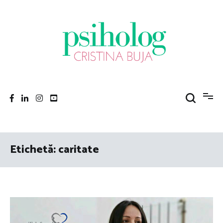
Sari
la
conținut
Psiholog Cristina Buja
Porniți pe drumul către voi!
Etichetă:
caritate