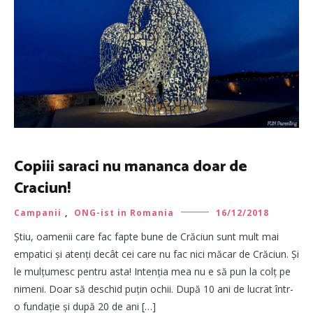
Copiii saraci nu mananca doar de
Craciun!
Campanii
,
ONG-ist in Romania
16/12/2018
Știu, oamenii care fac fapte bune de Crăciun sunt mult mai
empatici și atenți decât cei care nu fac nici măcar de Crăciun. Și
le mulțumesc pentru asta! Intenția mea nu e să pun la colț pe
nimeni. Doar să deschid puțin ochii. După 10 ani de lucrat într-
o fundație și după 20 de ani […]