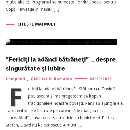
multe altele). Programul se numește Fondul Special pentru
Copii – Invesție în mediul […]
CITEȘTE MAI MULT
”Fericiți la adânci bătrâneți” … despre
singurătate și iubire
Campanii
,
ONG-ist in Romania
03/10/2018
F
ericiți la adânci bătrâneți? Stăteam cu David în
pat, aseară și mă pregăteam să îi spun
tradiționalele noastre povești. Până să ajung la ele,
i-am recitat cele 5 strofe pe care încă le mai știu din
”Luceafărul” și așa au curs amintirile cu bunicii mei. Pe tataie
Ștefan, David nu l-a cunoscut. A murit […]