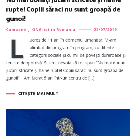
Nu mai donați jucării stricate și haine
rupte! Copiii săraci nu sunt groapă de
gunoi!
Campanii
,
ONG-ist in Romania
22/07/2019
L
ucrez de 11 ani în domeniul umanitar. M-am
plimbat din program în program, cu diferite
categorii sociale și cu mii de povești dureroase și
fericite deopotrivă. Și simt nevoia să tot spun ”Nu mai donați
jucării stricate și haine rupte! Copiii săraci nu sunt groapă de
gunoi!”. Am lucrat 5 ani într-un centru de […]
CITEȘTE MAI MULT