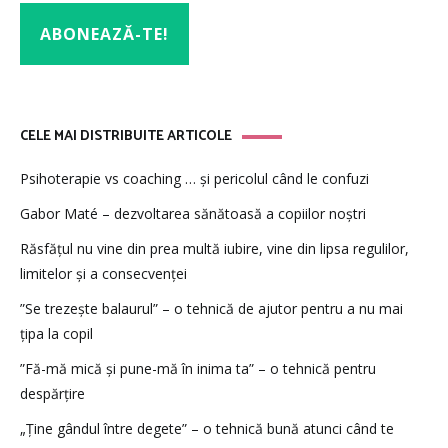
CELE MAI DISTRIBUITE ARTICOLE
Psihoterapie vs coaching … și pericolul când le confuzi
Gabor Maté – dezvoltarea sănătoasă a copiilor noștri
Răsfățul nu vine din prea multă iubire, vine din lipsa regulilor,
limitelor și a consecvenței
”Se trezește balaurul” – o tehnică de ajutor pentru a nu mai
țipa la copil
”Fă-mă mică și pune-mă în inima ta” – o tehnică pentru
despărțire
„Ține gândul între degete” – o tehnică bună atunci când te