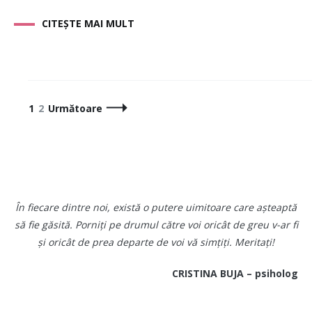
CITEȘTE MAI MULT
Navigare
Pagină
Pagină
1
2
Următoare
în
articole
În fiecare dintre noi, există o putere uimitoare care așteaptă
să fie găsită. Porniți pe drumul către voi oricât de greu v-ar fi
și oricât de prea departe de voi vă simțiți. Meritați!
CRISTINA BUJA – psiholog