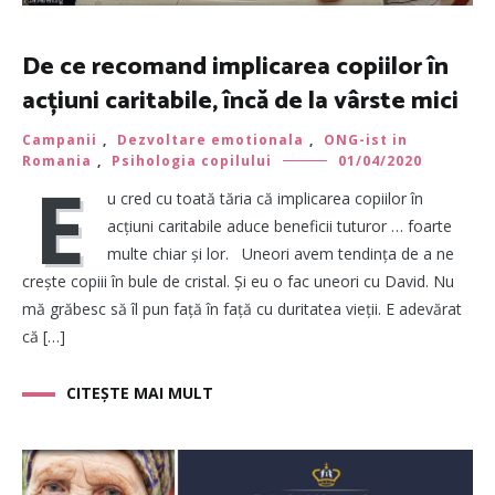
De ce recomand implicarea copiilor în
acțiuni caritabile, încă de la vârste mici
Campanii
,
Dezvoltare emotionala
,
ONG-ist in
Romania
,
Psihologia copilului
01/04/2020
E
u cred cu toată tăria că implicarea copiilor în
acțiuni caritabile aduce beneficii tuturor … foarte
multe chiar și lor. Uneori avem tendința de a ne
crește copiii în bule de cristal. Și eu o fac uneori cu David. Nu
mă grăbesc să îl pun față în față cu duritatea vieții. E adevărat
că […]
CITEȘTE MAI MULT