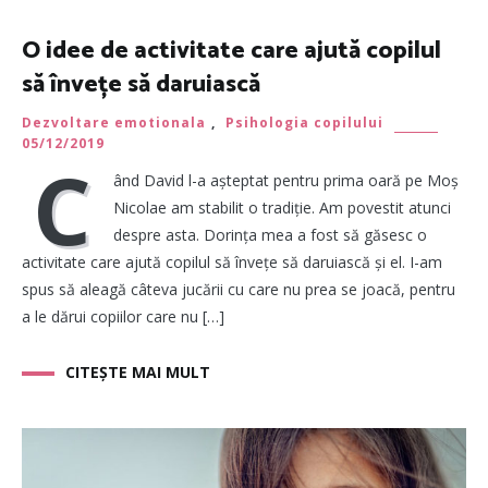
O idee de activitate care ajută copilul
să învețe să daruiască
Dezvoltare emotionala
,
Psihologia copilului
05/12/2019
C
ând David l-a așteptat pentru prima oară pe Moș
Nicolae am stabilit o tradiție. Am povestit atunci
despre asta. Dorința mea a fost să găsesc o
activitate care ajută copilul să învețe să daruiască și el. I-am
spus să aleagă câteva jucării cu care nu prea se joacă, pentru
a le dărui copiilor care nu […]
CITEȘTE MAI MULT