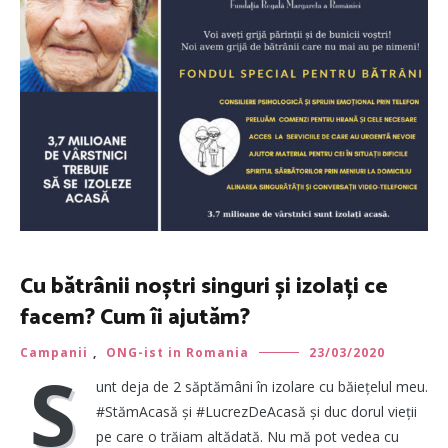
Cu bătrânii noștri singuri și izolați ce
facem? Cum îi ajutăm?
Campanii
,
ONG-ist in Romania
23/03/2020
S
unt deja de 2 săptămâni în izolare cu băiețelul meu.
#StămAcasă și #LucrezDeAcasă și duc dorul vieții
pe care o trăiam altădată. Nu mă pot vedea cu