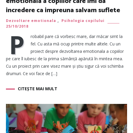
emotionala a copiilor care imi da
incredere ca impreuna salvam suflete
Dezvoltare emotionala
,
Psihologia copilului
25/10/2018
P
robabil pare că vorbesc mare, dar măcar simt la
fel. Cu asta mă ocup printre multe altele. Cu un
proiect despre dezvoltarea emotionala a copiilor
pe care îl iubesc de la prima sămânță apărută în mintea mea.
Cu un proiect prin care visez mare și știu sigur că voi schimba
drumuri. Ce voi face de […]
CITEȘTE MAI MULT