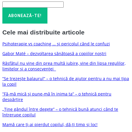
Cele mai distribuite articole
Psihoterapie vs coaching … și pericolul când le confuzi
Gabor Maté – dezvoltarea sănătoasă a copiilor noștri
Răsfățul nu vine din prea multă iubire, vine din lipsa regulilor,
limitelor și a consecvenței
”Se trezește balaurul” – o tehnică de ajutor pentru a nu mai țipa
la copil
”Fă-mă mică și pune-mă în inima ta” – o tehnică pentru
despărțire
„Ține gândul între degete” – o tehnică bună atunci când te
întrerupe copilul
Mamă care ți-ai pierdut copilul, dă-ți timp și loc!