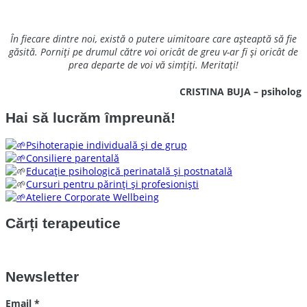
În fiecare dintre noi, există o putere uimitoare care așteaptă să fie
găsită. Porniți pe drumul către voi oricât de greu v-ar fi și oricât de
prea departe de voi vă simțiți. Meritați!
CRISTINA BUJA – psiholog
Hai să lucrăm împreună!
Psihoterapie individuală și de grup
Consiliere parentală
Educație psihologică perinatală și postnatală
Cursuri pentru părinți și profesioniști
Ateliere Corporate Wellbeing
Cărți terapeutice
Newsletter
Email
*