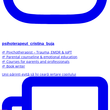
psihoterapeut_cristina_buja
🌱 Psychotherapist – Trauma, EMDR & IoPT
🌱 Parental counseling & emotional education
🌱 Courses for parents and professionals
🌱 Book writer
Unii părinți evită să își ceară iertare copilului