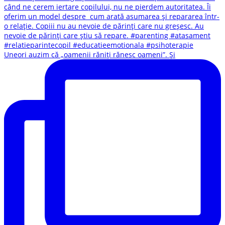
Uneori auzim că „oamenii răniți rănesc oameni”. Și