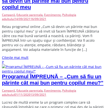
să devin un părinte mai bun pentru
copilul meu
Campanii
,
Educatie parentala
,
Evenimente
,
Psihologia
adultului
14/09/2021
16/09/2021
R
eiau programul online „Cum să devin un părinte mai bun
pentru copilul meu” și vă invit să facem ÎMPREUNĂ călătoria
către cea mai bună variantă a noastră, ca părinți. Vom fi
ÎMPREUNĂ într-un spațiu sigur și confidențial. Voi fi acolo
pentru voi cu atenție, empatie, răbdare, blândețe și
angajament. Voi adapta materialele în funcție de […]
Citește mai mult
P
Programul ÎMPREUNĂ – „Cum să fiu un
părinte cât mai bun pentru copilul meu?”
Campanii
,
Educatie parentala
,
Evenimente
,
Psihologia
adultului
01/11/2020
13/09/2021
L
ucrez de multă vreme la un program complex care să
răspundă întrebării pe care o primesc cel mai des de la părinți