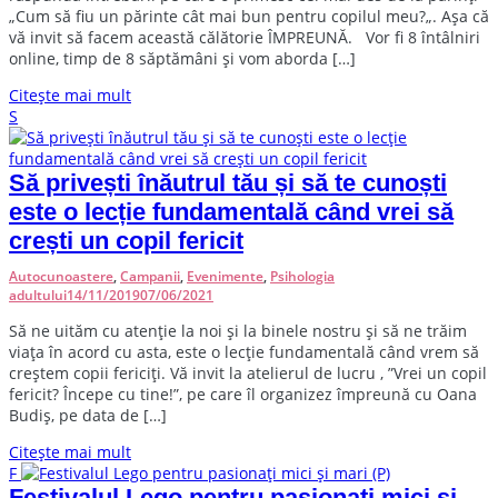
„Cum să fiu un părinte cât mai bun pentru copilul meu?„. Așa că
vă invit să facem această călătorie ÎMPREUNĂ. Vor fi 8 întâlniri
online, timp de 8 săptămâni și vom aborda […]
Citește mai mult
S
Să privești înăutrul tău și să te cunoști
este o lecție fundamentală când vrei să
crești un copil fericit
Autocunoastere
,
Campanii
,
Evenimente
,
Psihologia
adultului
14/11/2019
07/06/2021
S
ă ne uităm cu atenție la noi și la binele nostru și să ne trăim
viața în acord cu asta, este o lecție fundamentală când vrem să
creștem copii fericiți. Vă invit la atelierul de lucru , ”Vrei un copil
fericit? Începe cu tine!”, pe care îl organizez împreună cu Oana
Budiș, pe data de […]
Citește mai mult
F
Festivalul Lego pentru pasionați mici și