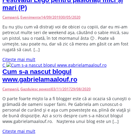
mari (P)
Campanii
,
Evenimente
14/09/2019
30/05/2020
E
u nu știu cum vă distrați voi de obicei cu copiii, dar eu mi-am
petrecut multe seri de weekend așa, căutând o sabie mică, sau
un pistol, sau o roată, în tot mormanul ăsta 🙂 . Poate vă
uimește, sau poate nu, dar vă zic că mereu am găsit ce am fost
rugată să caut. […]
Citește mai mult
C
Cum s-a nascut blogul
www.gabrielamaalouf.ro
Campanii
,
Gazduiesc povesti
03/11/2017
29/08/2020
O
parte foarte mișto la a fi blogger este că ai ocazia să cunoști o
grămadă de oameni super faini. Pe Gabriela am cunoscut-o
personal de curând și e așa cum povestește ea, plină de viață și
de bună dispoziție. Azi a scris despre cum s-a născut blogul
www.gabrielamaalouf.ro. Nașterea unui blog este un […]
Citește mai mult