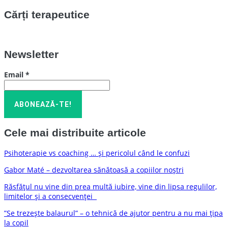
Cărți terapeutice
Newsletter
Email
*
Cele mai distribuite articole
Psihoterapie vs coaching … și pericolul când le confuzi
Gabor Maté – dezvoltarea sănătoasă a copiilor noștri
Răsfățul nu vine din prea multă iubire, vine din lipsa regulilor,
limitelor și a consecvenței
”Se trezește balaurul” – o tehnică de ajutor pentru a nu mai țipa
la copil