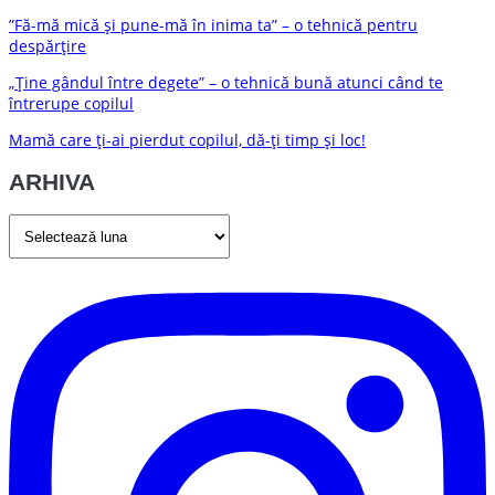
”Fă-mă mică și pune-mă în inima ta” – o tehnică pentru
despărțire
„Ține gândul între degete” – o tehnică bună atunci când te
întrerupe copilul
Mamă care ți-ai pierdut copilul, dă-ți timp și loc!
ARHIVA
ARHIVA