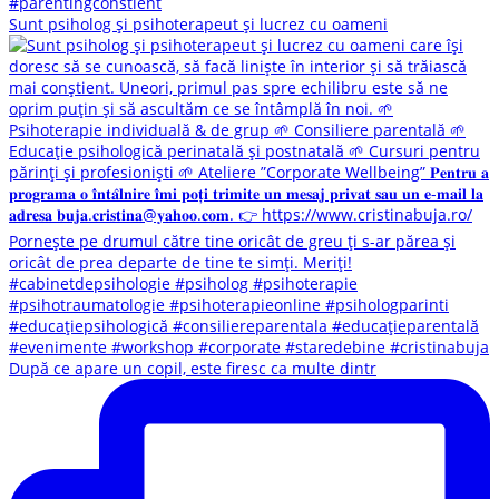
Sunt psiholog și psihoterapeut și lucrez cu oameni
După ce apare un copil, este firesc ca multe dintr