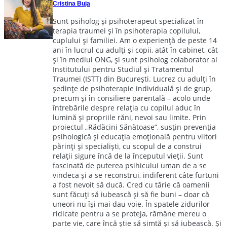
Cristina Buja
Sunt psiholog și psihoterapeut specializat în
terapia traumei și în psihoterapia copilului,
cuplului și familiei. Am o experiență de peste 14
ani în lucrul cu adulți și copii, atât în cabinet, cât
și în mediul ONG, și sunt psiholog colaborator al
Institutului pentru Studiul și Tratamentul
Traumei (ISTT) din București. Lucrez cu adulți în
ședințe de psihoterapie individuală și de grup,
precum și în consiliere parentală – acolo unde
întrebările despre relația cu copilul aduc în
lumină și propriile răni, nevoi sau limite. Prin
proiectul „Rădăcini Sănătoase”, susțin prevenția
psihologică și educația emoțională pentru viitori
părinți și specialiști, cu scopul de a construi
relații sigure încă de la începutul vieții. Sunt
fascinată de puterea psihicului uman de a se
vindeca și a se reconstrui, indiferent câte furtuni
a fost nevoit să ducă. Cred cu tărie că oamenii
sunt făcuți să iubească și să fie buni – doar că
uneori nu își mai dau voie. În spatele zidurilor
ridicate pentru a se proteja, rămâne mereu o
parte vie, care încă știe să simtă și să iubească. Și