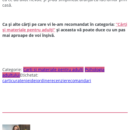
casă.
Ca și alte cărți pe care vi le-am recomandat în categoria:
”Cărți
și materiale pentru adulți”
și aceasta vă poate duce cu un pas
mai aproape de voi înșivă.
Categorie:
Carti si materiale pentru adulti
Psihologia
adultului
Etichetat:
carti
curatenie
idei
ordine
recenzie
recomandari