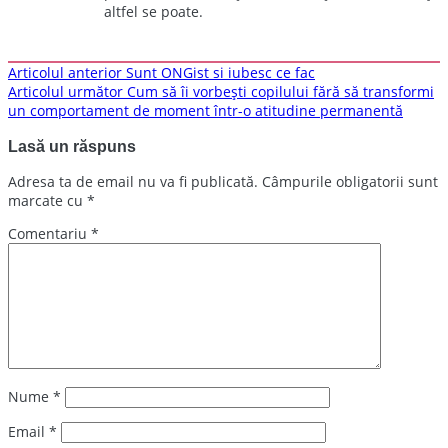
altfel se poate.
Navigare
Articolul anterior
Sunt ONGist si iubesc ce fac
Articolul următor
Cum să îi vorbești copilului fără să transformi
în
un comportament de moment într-o atitudine permanentă
articole
Lasă un răspuns
Adresa ta de email nu va fi publicată.
Câmpurile obligatorii sunt
marcate cu
*
Comentariu
*
Nume
*
Email
*