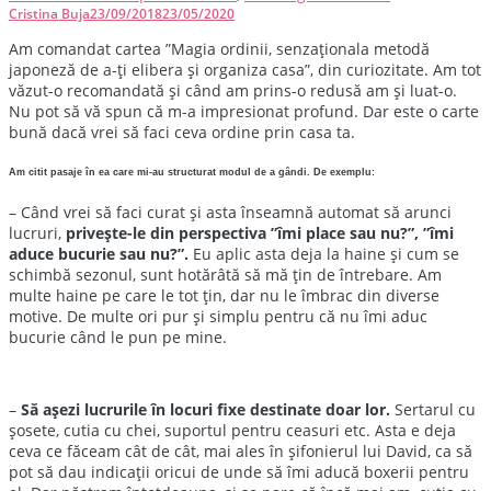
Cristina Buja
23/09/2018
23/05/2020
Am comandat cartea ”Magia ordinii, senzaționala metodă
japoneză de a-ți elibera și organiza casa”, din curiozitate. Am tot
văzut-o recomandată și când am prins-o redusă am și luat-o.
Nu pot să vă spun că m-a impresionat profund. Dar este o carte
bună dacă vrei să faci ceva ordine prin casa ta.
Am citit pasaje în ea care mi-au structurat modul de a gândi. De exemplu:
– Când vrei să faci curat și asta înseamnă automat să arunci
lucruri,
privește-le din perspectiva ”îmi place sau nu?”, ”îmi
aduce bucurie sau nu?”.
Eu aplic asta deja la haine și cum se
schimbă sezonul, sunt hotărâtă să mă țin de întrebare. Am
multe haine pe care le tot țin, dar nu le îmbrac din diverse
motive. De multe ori pur și simplu pentru că nu îmi aduc
bucurie când le pun pe mine.
–
Să așezi lucrurile în locuri fixe destinate doar lor.
Sertarul cu
șosete, cutia cu chei, suportul pentru ceasuri etc. Asta e deja
ceva ce făceam cât de cât, mai ales în șifonierul lui David, ca să
pot să dau indicații oricui de unde să îmi aducă boxerii pentru