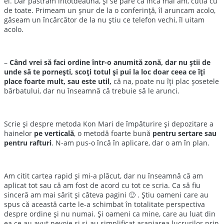
el. Dar păstram întotdeauna, și se pare că încă mai am, cutia cu
de toate. Primeam un șnur de la o conferință, îl aruncam acolo,
găseam un încărcător de la nu știu ce telefon vechi, îl uitam
acolo.
–
Când vrei să faci ordine într-o anumită zonă, dar nu știi de
unde să te pornești, scoți totul și pui la loc doar ceea ce îți
place foarte mult, sau este util,
că na, poate nu îți plac șosetele
bărbatului, dar nu înseamnă că trebuie să le arunci.
Scrie și despre
metoda Kon Mari de împăturire și depozitare a
hainelor
pe verticală
, o metodă foarte bună
pentru sertare sau
pentru rafturi
. N-am pus-o încă în aplicare, dar o am în plan.
Am citit cartea rapid și mi-a plăcut, dar nu înseamnă că am
aplicat tot sau că am fost de acord cu tot ce scria. Ca să fiu
sinceră am mai sărit și câteva pagini 🙂 . Știu oameni care au
spus că această carte le-a schimbat în totalitate perspectiva
despre ordine și nu numai. Și oameni ca mine, care au luat din
ea ce au avut nevoie și și-au simplificat aranjarea lucrurilor prin