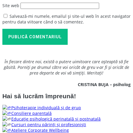
Site web
Salvează-mi numele, emailul și site-ul web în acest navigator
pentru data viitoare când o să comentez.
PUBLICĂ COMENTARIUL
În fiecare dintre noi, există o putere uimitoare care așteaptă să fie
găsită. Porniți pe drumul către voi oricât de greu v-ar fi și oricât de
prea departe de voi vă simțiți. Meritați!
CRISTINA BUJA – psiholog
Hai să lucrăm împreună!
Psihoterapie individuală și de grup
Consiliere parentală
Educație psihologică perinatală și postnatală
Cursuri pentru părinți și profesioniști
Ateliere Corporate Wellbeing