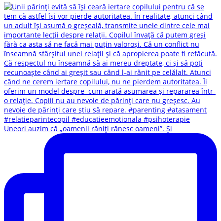
Uneori auzim că „oamenii răniți rănesc oameni”. Și