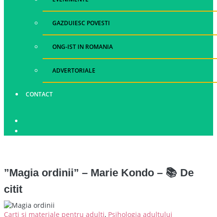
GAZDUIESC POVESTI
ONG-IST IN ROMANIA
ADVERTORIALE
CONTACT
”Magia ordinii” – Marie Kondo – 📚 De
citit
Carti si materiale pentru adulti
,
Psihologia adultului