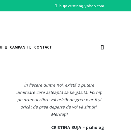
buja.cristina@yahoo.com
UI
CAMPANII
CONTACT
În fiecare dintre noi, există o putere
uimitoare care așteaptă să fie găsită. Porniți
pe drumul către voi oricât de greu v-ar fi și
oricât de prea departe de voi vă simțiți.
Meritați!
CRISTINA BUJA – psiholog