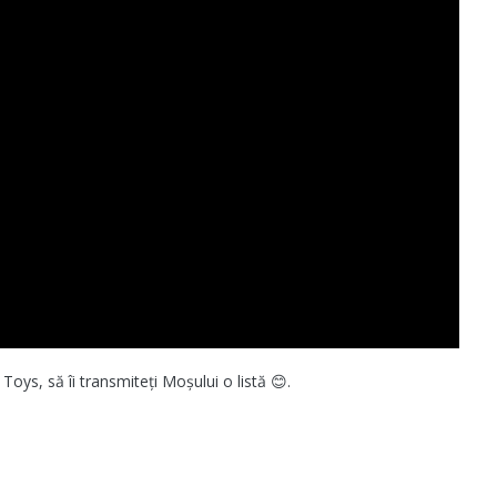
a Toys, să îi transmiteți Moșului o listă 😊.