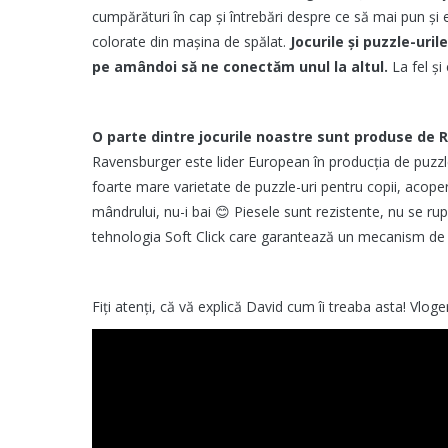
cumpărături în cap și întrebări despre ce să mai pun și e
colorate din mașina de spălat.
Jocurile și puzzle-uri
pe amândoi să ne conectăm unul la altul.
La fel și c
O parte dintre jocurile noastre sunt produse de
Ravensburger este lider European în producția de puzzle-
foarte mare varietate de puzzle-uri pentru copii, acop
mândrului, nu-i bai 😊 Piesele sunt rezistente, nu se rup
tehnologia Soft Click care garantează un mecanism de 1
Fiți atenți, că vă explică David cum îi treaba asta! Vloge