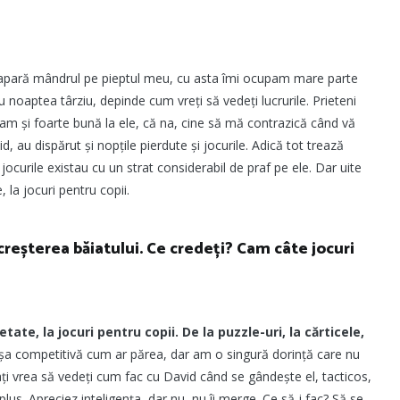
ă apară mândrul pe pieptul meu, cu asta îmi ocupam mare parte
noaptea târziu, depinde cum vreți să vedeți lucrurile. Prieteni
ram și foarte bună la ele, că na, cine să mă contrazică când vă
, au dispărut și nopțile pierdute și jocurile. Adică tot trează
rile existau cu un strat considerabil de praf pe ele. Dar uite
 la jocuri pentru copii.
creșterea băiatului. Ce credeți? Cam câte jocuri
tate, la jocuri pentru copii.
De la puzzle-uri, la cărticele,
a competitivă cum ar părea, dar am o singură dorință care nu
ați vrea să vedeți cum fac cu David când se gândește el, tacticos,
 plus. Apreciez inteligența, dar nu, nu îi merge. Ce să-i fac? Să se