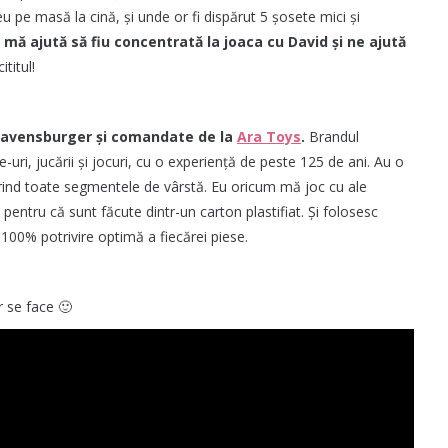
u pe masă la cină, și unde or fi dispărut 5 șosete mici și
le mă ajută să fiu concentrată la joaca cu David și ne ajută
ititul!
 Ravensburger și comandate de la
Ara Toys
.
Brandul
uri, jucării și jocuri, cu o experiență de peste 125 de ani. Au o
erind toate segmentele de vârstă. Eu oricum mă joc cu ale
 pentru că sunt făcute dintr-un carton plastifiat. Și folosesc
00% potrivire optimă a fiecărei piese.
r se face 🙂