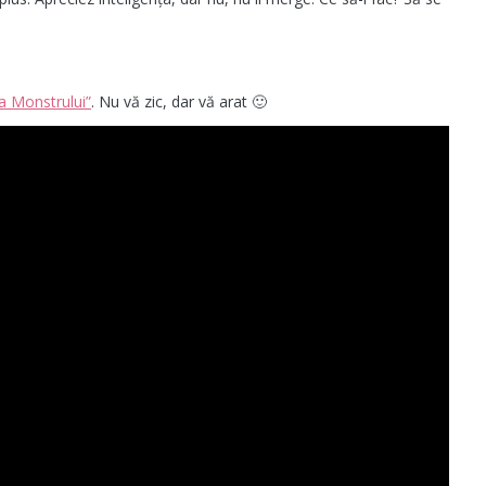
a Monstrului”
. Nu vă zic, dar vă arat 🙂