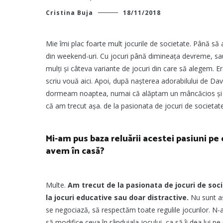
Cristina Buja
18/11/2018
Mie îmi plac foarte mult jocurile de societate. Până s
din weekend-uri. Cu jocuri până dimineața devreme, sau 
mulți și câteva variante de jocuri din care să alegem. E
scriu vouă aici. Apoi, după nașterea adorabilului de David
dormeam noaptea, numai că alăptam un mâncăcios și jocu
că am trecut așa. de la pasionata de jocuri de societate,
Mi-am pus baza reluării acestei pasiuni pe 
avem în casă?
Multe.
Am trecut de la pasionata de jocuri de socie
la jocuri educative sau doar distractive.
Nu sunt aș
se negociază, să respectăm toate regulile jocurilor. N-
să modifice ceva în rânduiala jocului, ca să îi dea lui pe