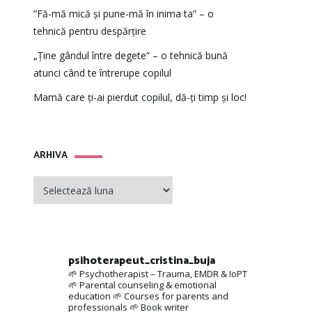
”Fă-mă mică și pune-mă în inima ta” – o
tehnică pentru despărțire
„Ține gândul între degete” – o tehnică bună
atunci când te întrerupe copilul
Mamă care ți-ai pierdut copilul, dă-ți timp și loc!
ARHIVA
ARHIVA
psihoterapeut_cristina_buja
🌱 Psychotherapist – Trauma, EMDR & IoPT
🌱 Parental counseling & emotional
education
🌱 Courses for parents and
professionals
🌱 Book writer