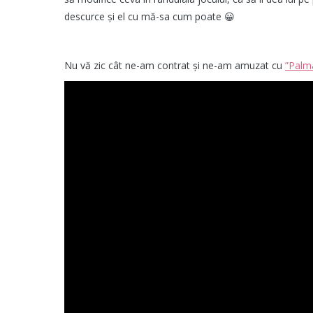
descurce și el cu mă-sa cum poate 😀
Nu vă zic cât ne-am contrat și ne-am amuzat cu
”Palm