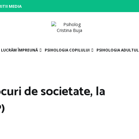
ITII MEDIA
Psiholog Cristina Buja
Porniți pe drumul către voi!
Ă LUCRĂM ÎMPREUNĂ
PSIHOLOGIA COPILULUI
PSIHOLOGIA ADULTUL
curi de societate, la
)