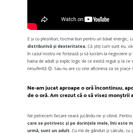
E și cu plesnituri, tocmai bun pentru un băiat energic, 
distributivă și dexteritatea.
Că știți cum sunt eu, văd
în cazul nostru ne forțează și să lucrăm la negociere și s
haina de adult și explic logic de ce există reguli și la 
nesuferită 😊. Sau nu are cu cine altcineva să se joace 
Ne-am jucat aproape o oră încontinuu, apoi 
de o oră. Am crezut că o să visez monștrii a
Ne petrecem fiecare seară jucându-ne și citind
.
Pentru 
care se potrivesc și pe dorințele mele, îmi este m
urmă, sunt un adult.
Cu mii de gânduri și calcule, cu 