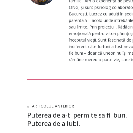
familiei. Am o experiență de peste 1
ONG, și sunt psiholog colaborator 
București. Lucrez cu adulți în ședi
parentală – acolo unde întrebările 
sau limite. Prin proiectul „Rădăci
emoțională pentru viitori părinți și
începutul vieții. Sunt fascinată d
indiferent câte furtuni a fost nev
fie buni – doar că uneori nu își ma
rămâne mereu o parte vie, care înc
Navigare
ARTICOLUL ANTERIOR
Puterea de a-ti permite sa fii bun.
în
Puterea de a iubi.