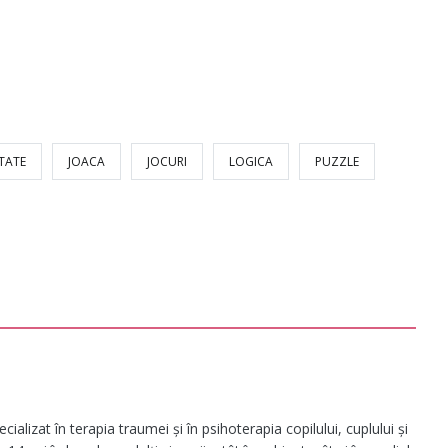
TATE
JOACA
JOCURI
LOGICA
PUZZLE
ializat în terapia traumei și în psihoterapia copilului, cuplului și