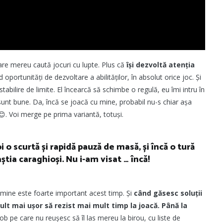
care mereu caută jocuri cu lupte. Plus că
își dezvoltă atenția
 oportunități de dezvoltare a abilităților, în absolut orice joc. Și
tabilire de limite. El încearcă să schimbe o regulă, eu îmi intru în
ce sunt bune. Da, încă se joacă cu mine, probabil nu-s chiar așa
😊. Voi merge pe prima variantă, totuși.
o scurtă și rapidă pauză de masă, și încă o tură
știa caraghioși. Nu i-am visat … încă!
mine este foarte important acest timp. Și
când găsesc soluții
ult mai ușor să rezist mai mult timp la joacă. Până la
job pe care nu reușesc să îl las mereu la birou, cu liste de