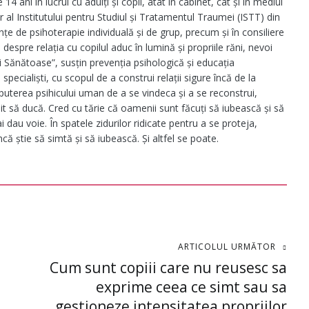
4 ani în lucrul cu adulți și copii, atât în cabinet, cât și în mediul
al Institutului pentru Studiul și Tratamentul Traumei (ISTT) din
nțe de psihoterapie individuală și de grup, precum și în consiliere
despre relația cu copilul aduc în lumină și propriile răni, nevoi
ni Sănătoase”, susțin prevenția psihologică și educația
 specialiști, cu scopul de a construi relații sigure încă de la
e puterea psihicului uman de a se vindeca și a se reconstrui,
oit să ducă. Cred cu tărie că oamenii sunt făcuți să iubească și să
i dau voie. În spatele zidurilor ridicate pentru a se proteja,
ă știe să simtă și să iubească. Și altfel se poate.
ARTICOLUL URMĂTOR
Cum sunt copiii care nu reusesc sa
exprime ceea ce simt sau sa
gestioneze intensitatea propriilor