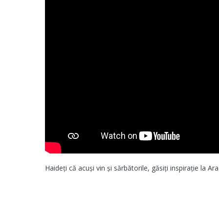
Haideți că acuși vin și sărbătorile, găsiți inspirație la Ar