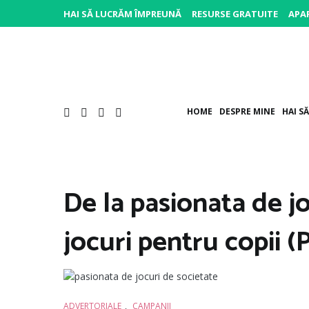
Sari
HAI SĂ LUCRĂM ÎMPREUNĂ
RESURSE GRATUITE
APAR
la
conținut
HOME
DESPRE MINE
HAI S
De la pasionata de jo
jocuri pentru copii (P
ADVERTORIALE
,
CAMPANII