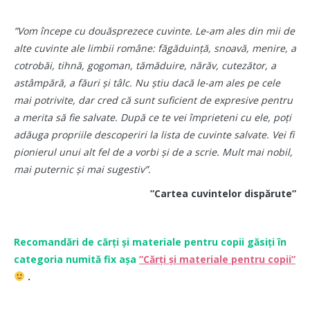
”Vom începe cu douăsprezece cuvinte. Le-am ales din mii de
alte cuvinte ale limbii române: făgăduință, snoavă, menire, a
cotrobăi, tihnă, gogoman, tămăduire, nărăv, cutezător, a
astâmpără, a făuri și tâlc. Nu știu dacă le-am ales pe cele
mai potrivite, dar cred că sunt suficient de expresive pentru
a merita să fie salvate. După ce te vei împrieteni cu ele, poți
adăuga propriile descoperiri la lista de cuvinte salvate. Vei fi
pionierul unui alt fel de a vorbi și de a scrie. Mult mai nobil,
mai puternic și mai sugestiv”.
”Cartea cuvintelor dispărute”
Recomandări de cărți și materiale pentru copii găsiți în
categoria numită fix așa
”Cărți și materiale pentru copii”
.