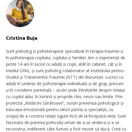
Cristina Buja
Sunt psiholog și psihoterapeut specializat în terapia traumei și
în psihoterapia copilului, cuplului și familiei. Am o experiență de
peste 14 ani în lucrul cu adulți și copii, atât în cabinet, cât și în
mediul ONG, și sunt psiholog colaborator al Institutului pentru
Studiul și Tratamentul Traumei (ISTT) din București. Lucrez cu
adulți în ședințe de psihoterapie individuală și de grup, precum
și în consiliere parentală – acolo unde întrebările despre relația
cu copilul aduc în lumină și propriile răni, nevoi sau limite. Prin
proiectul „Rădăcini Sănătoase”, susțin prevenția psihologică și
educația emoțională pentru viitori părinți și specialiști, cu
scopul de a construi relații sigure încă de la începutul vieții. Sunt
fascinată de puterea psihicului uman de a se vindeca și a se
reconstrui, indiferent câte furtuni a fost nevoit să ducă. Cred cu