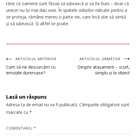
tărie că oamenii sunt făcuți să iubească și să fie buni – doar că
uneori nu își mai dau voie. În spatele zidurilor ridicate pentru a
se proteja, rămâne mereu o parte vie, care încă știe să simtă
și să iubească. Și altfel se poate.
Navigare
ARTICOLUL ANTERIOR
ARTICOLUL URMĂTOR
Cum să ne descurcăm cu
Despre atașament – scurt,
în
emoțiile dureroase?
simplu și la obiect
articole
Lasă un răspuns
Adresa ta de email nu va fi publicată.
Câmpurile obligatorii sunt
marcate cu
*
COMENTARIU
*