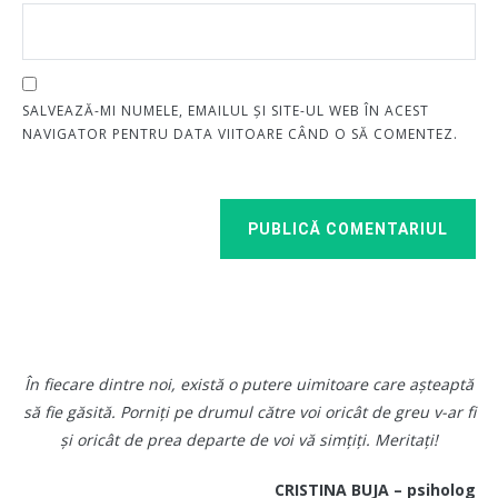
SALVEAZĂ-MI NUMELE, EMAILUL ȘI SITE-UL WEB ÎN ACEST
NAVIGATOR PENTRU DATA VIITOARE CÂND O SĂ COMENTEZ.
PUBLICĂ COMENTARIUL
În fiecare dintre noi, există o putere uimitoare care așteaptă
să fie găsită. Porniți pe drumul către voi oricât de greu v-ar fi
și oricât de prea departe de voi vă simțiți. Meritați!
CRISTINA BUJA – psiholog