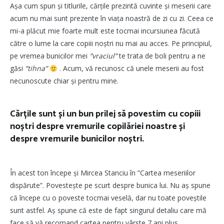
Așa cum spun și titlurile, cărțile prezintă cuvinte și meserii care
acum nu mai sunt prezente în viața noastră de zi cu zi. Ceea ce
mi-a plăcut mie foarte mult este tocmai incursiunea făcută
către o lume la care copiii noștri nu mai au acces. Pe principiul,
pe vremea bunicilor mei
”vraciul”
te trata de boli pentru a ne
găsi
”tihna”
. Acum, vă recunosc că unele meserii au fost
necunoscute chiar și pentru mine.
Cărțile sunt și un bun prilej să povestim cu copiii
noștri despre vremurile copilăriei noastre și
despre vremurile bunicilor noștri.
În acest ton începe și Mircea Stanciu în ”Cartea meseriilor
dispărute”. Povestește pe scurt despre bunica lui. Nu aș spune
că începe cu o poveste tocmai veselă, dar nu toate poveștile
sunt astfel. Aș spune că este de fapt singurul detaliu care mă
face să vă recomand cartea pentru vârste 7 ani plus.