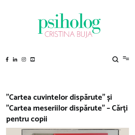
Sari
la
conținut
Psiholog Cristina Buja
Porniți pe drumul către voi!
”Cartea cuvintelor dispărute” și
”Cartea meseriilor dispărute” – Cărți
pentru copii