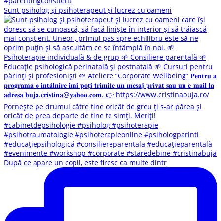
Sunt psiholog și psihoterapeut și lucrez cu oameni
După ce apare un copil, este firesc ca multe dintr