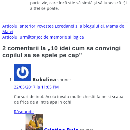
parte vie, care încă știe să simtă și să iubească. Și
altfel se poate.
Navigare
Articolul anterior
Povestea Loredanei si a blogului ei, Mama de
Matei
în
Articolul următor
Joc de memorie si logica
articole
2 comentarii la „
10 idei cum sa convingi
copilul sa se spele pe cap
”
Bubulina
spune:
22/05/2017 la 11:05 PM
Cursuri de inot. Acolo invata multe chestii faine si scapa
de frica de a intra apa in ochi
Răspunde
Cristina Buja