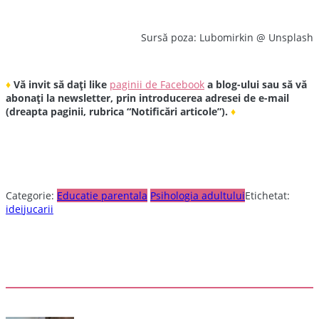
Sursă poza: Lubomirkin @ Unsplash
♦
Vă invit să dați like
paginii de Facebook
a blog-ului sau să vă
abonați la newsletter, prin introducerea adresei de e-mail
(dreapta paginii, rubrica “Notificări articole”).
♦
Categorie:
Educatie parentala
Psihologia adultului
Etichetat:
idei
jucarii