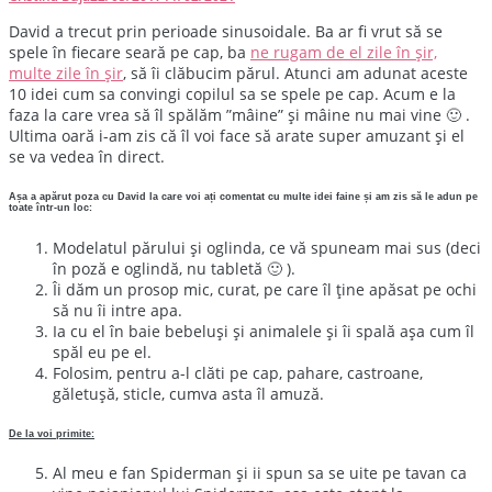
David a trecut prin perioade sinusoidale. Ba ar fi vrut să se
spele în fiecare seară pe cap, ba
ne rugam de el zile în șir,
multe zile în șir
, să îi clăbucim părul. Atunci am adunat aceste
10 idei cum sa convingi copilul sa se spele pe cap. Acum e la
faza la care vrea să îl spălăm ”mâine” și mâine nu mai vine 🙂 .
Ultima oară i-am zis că îl voi face să arate super amuzant și el
se va vedea în direct.
Așa a apărut poza cu David la care voi ați comentat cu multe idei faine și am zis să le adun pe
toate într-un loc:
Modelatul părului și oglinda, ce vă spuneam mai sus (deci
în poză e oglindă, nu tabletă 🙂 ).
Îi dăm un prosop mic, curat, pe care îl ține apăsat pe ochi
să nu îi intre apa.
Ia cu el în baie bebeluși și animalele și îi spală așa cum îl
spăl eu pe el.
Folosim, pentru a-l clăti pe cap, pahare, castroane,
găletușă, sticle, cumva asta îl amuză.
De la voi primite:
Al meu e fan Spiderman și ii spun sa se uite pe tavan ca