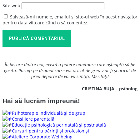
Site web
Salvează-mi numele, emailul și site-ul web în acest navigator
pentru data viitoare când o să comentez.
PUBLICĂ COMENTARIUL
În fiecare dintre noi, există o putere uimitoare care așteaptă să fie
găsită. Porniți pe drumul către voi oricât de greu v-ar fi și oricât de
prea departe de voi vă simțiți. Meritați!
CRISTINA BUJA – psiholog
Hai să lucrăm împreună!
Psihoterapie individuală și de grup
Consiliere parentală
Educație psihologică perinatală și postnatală
Cursuri pentru părinți și profesioniști
Ateliere Corporate Wellbeing