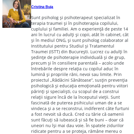
Cristina Buja
Sunt psiholog și psihoterapeut specializat în
terapia traumei și în psihoterapia copilului,
cuplului și familiei. Am o experiență de peste 14
ani în lucrul cu adulți și copii, atât în cabinet, cât
și în mediul ONG, și sunt psiholog colaborator al
Institutului pentru Studiul și Tratamentul
Traumei (ISTT) din București. Lucrez cu adulți în
ședințe de psihoterapie individuală și de grup,
precum și în consiliere parentală – acolo unde
întrebările despre relația cu copilul aduc în
lumină și propriile răni, nevoi sau limite. Prin
proiectul „Rădăcini Sănătoase”, susțin prevenția
psihologică și educația emoțională pentru viitori
părinți și specialiști, cu scopul de a construi
relații sigure încă de la începutul vieții. Sunt
fascinată de puterea psihicului uman de a se
vindeca și a se reconstrui, indiferent câte furtuni
a fost nevoit să ducă. Cred cu tărie că oamenii
sunt făcuți să iubească și să fie buni – doar că
uneori nu își mai dau voie. În spatele zidurilor
ridicate pentru a se proteja, rămâne mereu o