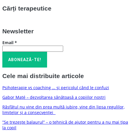
Cărți terapeutice
Newsletter
Email
*
Cele mai distribuite articole
Psihoterapie vs coaching … și pericolul când le confuzi
Gabor Maté – dezvoltarea sănătoasă a copiilor noștri
Răsfățul nu vine din prea multă iubire, vine din lipsa regulilor,
limitelor și a consecvenței
”Se trezește balaurul” – o tehnică de ajutor pentru a nu mai țipa
la copil