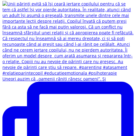
Uneori auzim că „oamenii răniți rănesc oameni”. Și