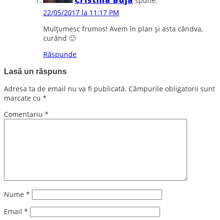
spune:
22/05/2017 la 11:17 PM
Mulțumesc frumos! Avem în plan și asta cândva,
curând 🙂
Răspunde
Lasă un răspuns
Adresa ta de email nu va fi publicată.
Câmpurile obligatorii sunt
marcate cu
*
Comentariu
*
Nume
*
Email
*