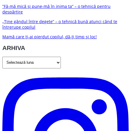
”Fă-mă mică și pune-mă în inima ta” – o tehnică pentru
despărțire
„Ține gândul între degete” – o tehnică bună atunci când te
întrerupe copilul
Mamă care ți-ai pierdut copilul, dă-ți timp și loc!
ARHIVA
ARHIVA