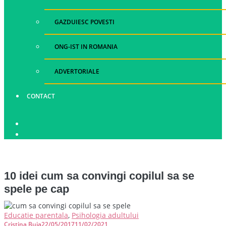
GAZDUIESC POVESTI
ONG-IST IN ROMANIA
ADVERTORIALE
CONTACT
10 idei cum sa convingi copilul sa se
spele pe cap
Educatie parentala
,
Psihologia adultului
Cristina Buja
22/05/2017
11/02/2021