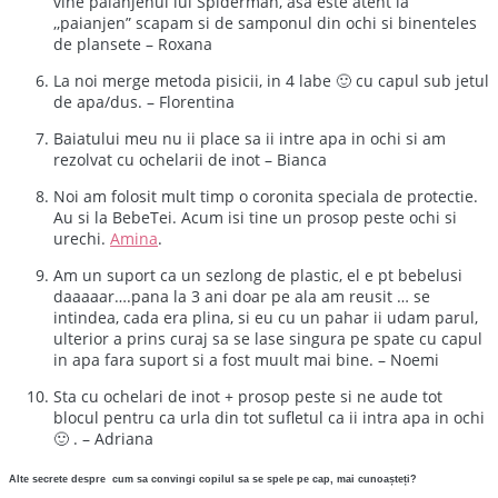
vine paianjenul lui Spiderman, asa este atent la
,,paianjen” scapam si de samponul din ochi si binenteles
de plansete – Roxana
La noi merge metoda pisicii, in 4 labe 🙂 cu capul sub jetul
de apa/dus. – Florentina
Baiatului meu nu ii place sa ii intre apa in ochi si am
rezolvat cu ochelarii de inot – Bianca
Noi am folosit mult timp o coronita speciala de protectie.
Au si la BebeTei. Acum isi tine un prosop peste ochi si
urechi.
Amina
.
Am un suport ca un sezlong de plastic, el e pt bebelusi
daaaaar….pana la 3 ani doar pe ala am reusit … se
intindea, cada era plina, si eu cu un pahar ii udam parul,
ulterior a prins curaj sa se lase singura pe spate cu capul
in apa fara suport si a fost muult mai bine. – Noemi
Sta cu ochelari de inot + prosop peste si ne aude tot
blocul pentru ca urla din tot sufletul ca ii intra apa in ochi
🙂 . – Adriana
Alte secrete despre cum sa convingi copilul sa se spele pe cap, mai cunoașteți?