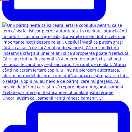
Uneori auzim că „oamenii răniți rănesc oameni”. Și