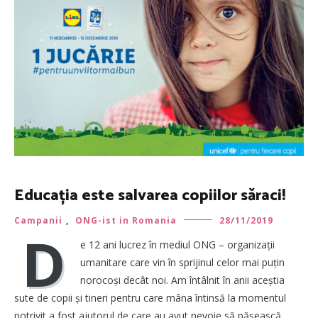
Educația este salvarea copiilor săraci!
Campanii
,
ONG-ist in Romania
28/11/2019
D
e 12 ani lucrez în mediul ONG – organizații
umanitare care vin în sprijinul celor mai puțin
norocoși decât noi. Am întâlnit în anii aceștia
sute de copii și tineri pentru care mâna întinsă la momentul
potrivit a fost ajutorul de care au avut nevoie să pășească