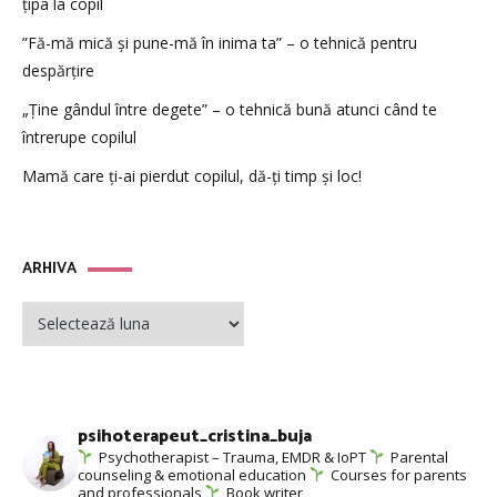
țipa la copil
”Fă-mă mică și pune-mă în inima ta” – o tehnică pentru
despărțire
„Ține gândul între degete” – o tehnică bună atunci când te
întrerupe copilul
Mamă care ți-ai pierdut copilul, dă-ți timp și loc!
ARHIVA
ARHIVA
psihoterapeut_cristina_buja
Psychotherapist – Trauma, EMDR & IoPT
Parental
counseling & emotional education
Courses for parents
and professionals
Book writer