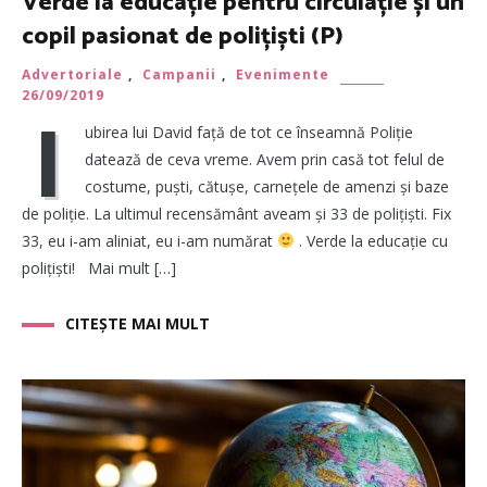
Verde la educație pentru circulație și un
copil pasionat de polițiști (P)
Advertoriale
,
Campanii
,
Evenimente
26/09/2019
I
ubirea lui David față de tot ce înseamnă Poliție
datează de ceva vreme. Avem prin casă tot felul de
costume, puști, cătușe, carnețele de amenzi și baze
de poliție. La ultimul recensământ aveam și 33 de polițiști. Fix
33, eu i-am aliniat, eu i-am numărat
. Verde la educație cu
polițiști! Mai mult […]
CITEȘTE MAI MULT