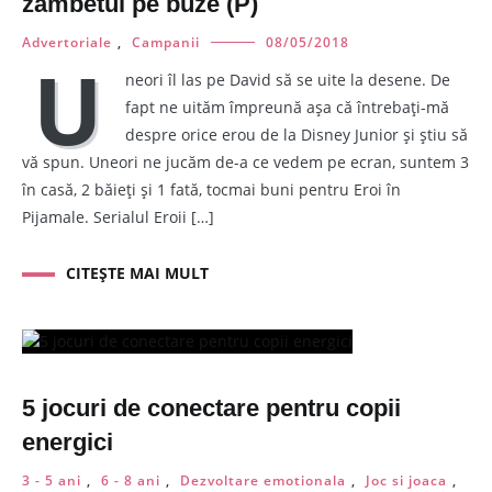
zambetul pe buze (P)
Advertoriale
,
Campanii
08/05/2018
U
neori îl las pe David să se uite la desene. De
fapt ne uităm împreună așa că întrebați-mă
despre orice erou de la Disney Junior și știu să
vă spun. Uneori ne jucăm de-a ce vedem pe ecran, suntem 3
în casă, 2 băieți și 1 fată, tocmai buni pentru Eroi în
Pijamale. Serialul Eroii […]
CITEȘTE MAI MULT
5 jocuri de conectare pentru copii
energici
3 - 5 ani
,
6 - 8 ani
,
Dezvoltare emotionala
,
Joc si joaca
,