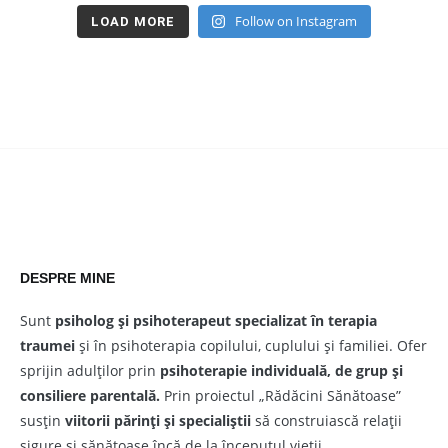
Follow on Instagram
LOAD MORE
DESPRE MINE
Sunt
psiholog și psihoterapeut
specializat în terapia
traumei
și în psihoterapia copilului, cuplului și familiei. Ofer
sprijin adulților prin
psihoterapie individuală, de grup și
consiliere parentală.
Prin proiectul „Rădăcini Sănătoase”
susțin
viitorii părinți și specialiștii
să construiască relații
sigure și sănătoase încă de la începutul vieții.