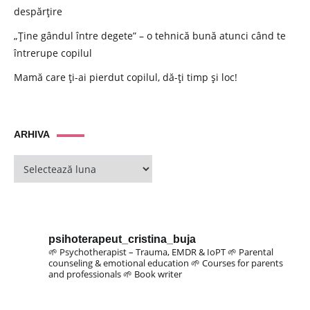
despărțire
„Ține gândul între degete” – o tehnică bună atunci când te
întrerupe copilul
Mamă care ți-ai pierdut copilul, dă-ți timp și loc!
ARHIVA
ARHIVA
psihoterapeut_cristina_buja
🌱 Psychotherapist – Trauma, EMDR & IoPT
🌱 Parental
counseling & emotional education
🌱 Courses for parents
and professionals
🌱 Book writer