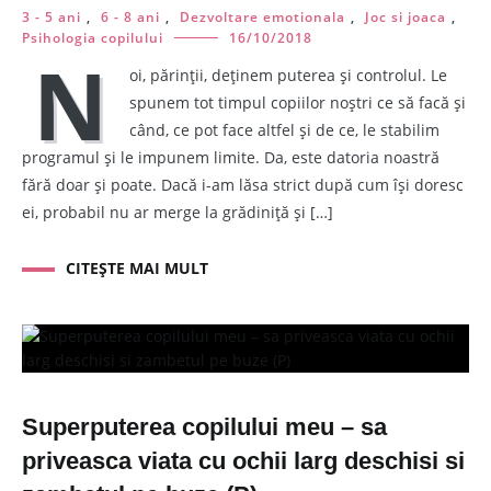
3 - 5 ani
,
6 - 8 ani
,
Dezvoltare emotionala
,
Joc si joaca
,
Psihologia copilului
16/10/2018
N
oi, părinții, deținem puterea și controlul. Le
spunem tot timpul copiilor noștri ce să facă și
când, ce pot face altfel și de ce, le stabilim
programul și le impunem limite. Da, este datoria noastră
fără doar și poate. Dacă i-am lăsa strict după cum își doresc
ei, probabil nu ar merge la grădiniță și […]
CITEȘTE MAI MULT
Superputerea copilului meu – sa
priveasca viata cu ochii larg deschisi si