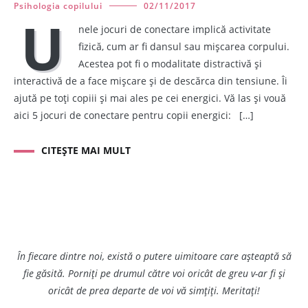
Psihologia copilului
02/11/2017
U
nele jocuri de conectare implică activitate
fizică, cum ar fi dansul sau mișcarea corpului.
Acestea pot fi o modalitate distractivă și
interactivă de a face mișcare și de descărca din tensiune. Îi
ajută pe toți copiii și mai ales pe cei energici. Vă las și vouă
aici 5 jocuri de conectare pentru copii energici: […]
CITEȘTE MAI MULT
În fiecare dintre noi, există o putere uimitoare care așteaptă să
fie găsită. Porniți pe drumul către voi oricât de greu v-ar fi și
oricât de prea departe de voi vă simțiți. Meritați!