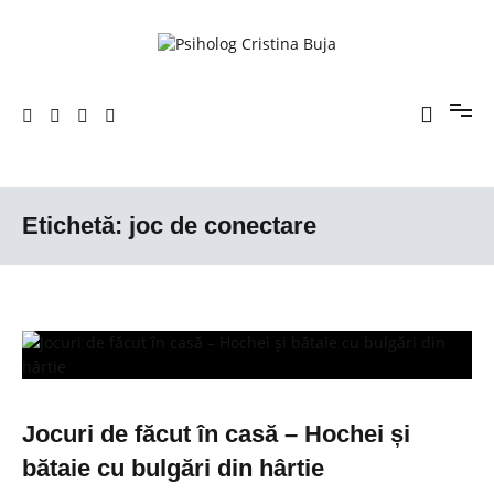
Sari
la
conținut
Porniți pe drumul către voi!
Psiholog Cristina Buja
Etichetă:
joc de conectare
Jocuri de făcut în casă – Hochei și
bătaie cu bulgări din hârtie