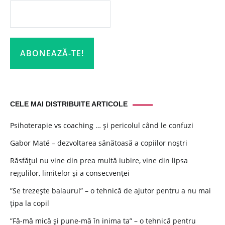
CELE MAI DISTRIBUITE ARTICOLE
Psihoterapie vs coaching … și pericolul când le confuzi
Gabor Maté – dezvoltarea sănătoasă a copiilor noștri
Răsfățul nu vine din prea multă iubire, vine din lipsa
regulilor, limitelor și a consecvenței
”Se trezește balaurul” – o tehnică de ajutor pentru a nu mai
țipa la copil
”Fă-mă mică și pune-mă în inima ta” – o tehnică pentru