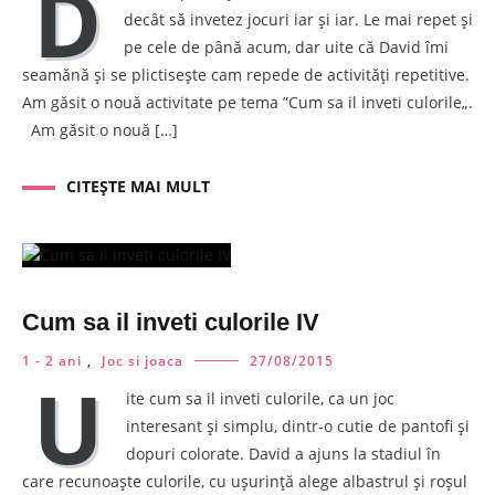
D
decât să invetez jocuri iar și iar. Le mai repet și
pe cele de până acum, dar uite că David îmi
seamănă și se plictisește cam repede de activități repetitive.
Am găsit o nouă activitate pe tema ”Cum sa il inveti culorile„.
Am găsit o nouă […]
CITEȘTE MAI MULT
Cum sa il inveti culorile IV
1 - 2 ani
,
Joc si joaca
27/08/2015
U
ite cum sa il inveti culorile, ca un joc
interesant și simplu, dintr-o cutie de pantofi și
dopuri colorate. David a ajuns la stadiul în
care recunoaște culorile, cu ușurință alege albastrul și roșul