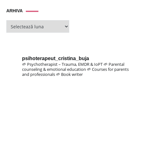
ARHIVA
ARHIVA
psihoterapeut_cristina_buja
🌱 Psychotherapist – Trauma, EMDR & IoPT
🌱 Parental
counseling & emotional education
🌱 Courses for parents
and professionals
🌱 Book writer