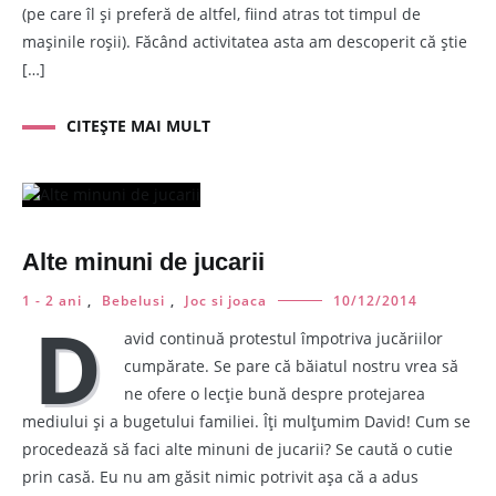
(pe care îl și preferă de altfel, fiind atras tot timpul de
mașinile roșii). Făcând activitatea asta am descoperit că știe
[…]
CITEȘTE MAI MULT
Alte minuni de jucarii
1 - 2 ani
,
Bebelusi
,
Joc si joaca
10/12/2014
D
avid continuă protestul împotriva jucăriilor
cumpărate. Se pare că băiatul nostru vrea să
ne ofere o lecție bună despre protejarea
mediului și a bugetului familiei. Îți mulțumim David! Cum se
procedează să faci alte minuni de jucarii? Se caută o cutie
prin casă. Eu nu am găsit nimic potrivit așa că a adus