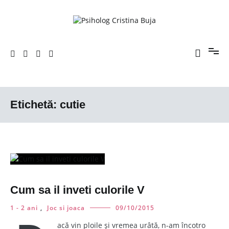
Sari
la
conținut
Porniți pe drumul către voi!
Psiholog Cristina Buja
Etichetă:
cutie
Cum sa il inveti culorile V
1 - 2 ani
,
Joc si joaca
09/10/2015
acă vin ploile și vremea urâtă, n-am încotro