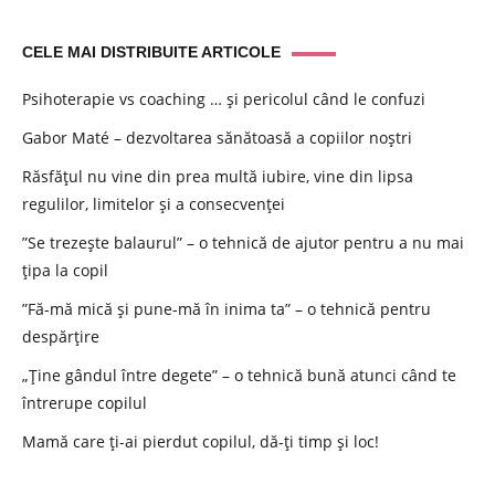
CELE MAI DISTRIBUITE ARTICOLE
Psihoterapie vs coaching … și pericolul când le confuzi
Gabor Maté – dezvoltarea sănătoasă a copiilor noștri
Răsfățul nu vine din prea multă iubire, vine din lipsa
regulilor, limitelor și a consecvenței
”Se trezește balaurul” – o tehnică de ajutor pentru a nu mai
țipa la copil
”Fă-mă mică și pune-mă în inima ta” – o tehnică pentru
despărțire
„Ține gândul între degete” – o tehnică bună atunci când te
întrerupe copilul
Mamă care ți-ai pierdut copilul, dă-ți timp și loc!