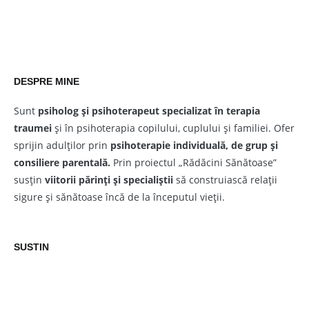
DESPRE MINE
Sunt
psiholog și psihoterapeut
specializat în terapia
traumei
și în psihoterapia copilului, cuplului și familiei. Ofer
sprijin adulților prin
psihoterapie individuală, de grup și
consiliere parentală.
Prin proiectul „Rădăcini Sănătoase”
susțin
viitorii părinți și specialiștii
să construiască relații
sigure și sănătoase încă de la începutul vieții.
SUSTIN