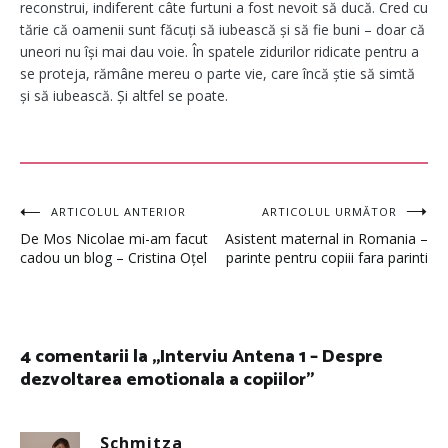
reconstrui, indiferent câte furtuni a fost nevoit să ducă. Cred cu
tărie că oamenii sunt făcuți să iubească și să fie buni – doar că
uneori nu își mai dau voie. În spatele zidurilor ridicate pentru a
se proteja, rămâne mereu o parte vie, care încă știe să simtă
și să iubească. Și altfel se poate.
Navigare
ARTICOLUL ANTERIOR
ARTICOLUL URMĂTOR
De Mos Nicolae mi-am facut
Asistent maternal in Romania –
în
cadou un blog – Cristina Oțel
parinte pentru copiii fara parinti
articole
4 comentarii la „
Interviu Antena 1 – Despre
dezvoltarea emotionala a copiilor
”
Schmitza