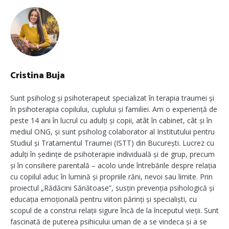
Cristina Buja
Sunt psiholog și psihoterapeut specializat în terapia traumei și
în psihoterapia copilului, cuplului și familiei. Am o experiență de
peste 14 ani în lucrul cu adulți și copii, atât în cabinet, cât și în
mediul ONG, și sunt psiholog colaborator al Institutului pentru
Studiul și Tratamentul Traumei (ISTT) din București. Lucrez cu
adulți în ședințe de psihoterapie individuală și de grup, precum
și în consiliere parentală – acolo unde întrebările despre relația
cu copilul aduc în lumină și propriile răni, nevoi sau limite. Prin
proiectul „Rădăcini Sănătoase”, susțin prevenția psihologică și
educația emoțională pentru viitori părinți și specialiști, cu
scopul de a construi relații sigure încă de la începutul vieții. Sunt
fascinată de puterea psihicului uman de a se vindeca și a se