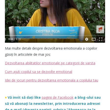
Mai multe detalii despre dezvoltarea emotionala a copiilor
găsiți în articolele de mai jos:
Dezvoltarea abilitatilor emotionale pe categorii de varsta
Cum ajuti copilul sa se dezvolte emotional
Idei de jocuri pentru dezvoltarea emotionala a copilului tau
♦
Vă invit să dați like
paginii de Facebook
a blog-ului sau
să vă abonați la newsletter, prin introducerea adresei
de e-mail (dreapta paginii, rubrica “Aboneaza-te la