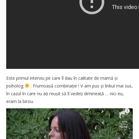
Este primul interviu pe care îl dau în calitate de mamă și
psiholog
. Frumoasă combinație ! V-am pus și linkul mai sus,
în cazul în care nu ați reușit să îl vedeți dimineață … nici eu,
eram la birou.