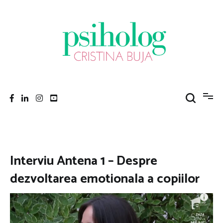
Sari
la
conținut
Psiholog Cristina Buja
Porniți pe drumul către voi!
Interviu Antena 1 – Despre
dezvoltarea emotionala a copiilor