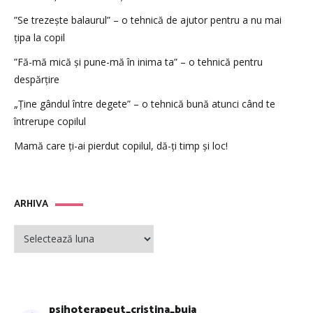
”Se trezește balaurul” – o tehnică de ajutor pentru a nu mai
țipa la copil
”Fă-mă mică și pune-mă în inima ta” – o tehnică pentru
despărțire
„Ține gândul între degete” – o tehnică bună atunci când te
întrerupe copilul
Mamă care ți-ai pierdut copilul, dă-ți timp și loc!
ARHIVA
ARHIVA
psihoterapeut_cristina_buja