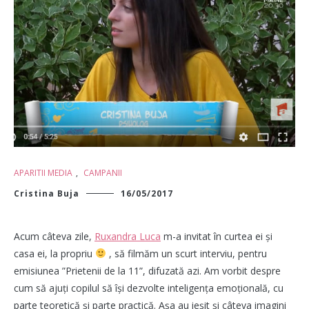
APARITII MEDIA
,
CAMPANII
Cristina Buja
16/05/2017
Acum câteva zile,
Ruxandra Luca
m-a invitat în curtea ei și
casa ei, la propriu
, să filmăm un scurt interviu, pentru
emisiunea ”Prietenii de la 11”, difuzată azi. Am vorbit despre
cum să ajuți copilul să își dezvolte inteligența emoțională, cu
parte teoretică și parte practică. Așa au ieșit și câteva imagini