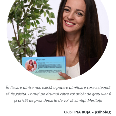
În fiecare dintre noi, există o putere uimitoare care așteaptă
să fie găsită. Porniți pe drumul către voi oricât de greu v-ar fi
și oricât de prea departe de voi vă simțiți. Meritați!
CRISTINA BUJA – psiholog