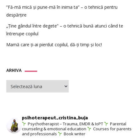
”Fă-mă mică și pune-mă în inima ta” – o tehnică pentru
despărțire
„Ține gândul între degete” – o tehnică bună atunci când te
întrerupe copilul
Mamă care ți-ai pierdut copilul, dă-ți timp și loc!
ARHIVA
ARHIVA
psihoterapeut_cristina_buja
Psychotherapist – Trauma, EMDR & IoPT
Parental
counseling & emotional education
Courses for parents
and professionals
Book writer