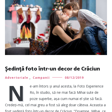
Ședință foto într-un decor de Crăciun
Advertoriale
,
Campanii
08/12/2019
N
e-am întors și anul acesta, la Foto Experience
Ro, în studio, să ne mai facă Mihai sute de
poze superbe, așa cum numai el știe să facă.
Credeți-mă, cel mai greu a fost să aleg doar câteva. Aceasta a
fost ședință foto într-un decor de Crăciun. ”Doamne, Mihai, ce