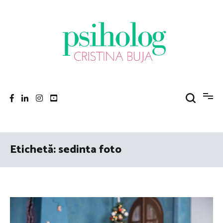
Sari
la
conținut
Psiholog Cristina Buja
Porniți pe drumul către voi!
Etichetă:
sedinta foto