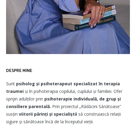
DESPRE MINE
Sunt
psiholog și psihoterapeut
specializat în terapia
traumei
și în psihoterapia copilului, cuplului și familiei. Ofer
sprijin adulților prin
psihoterapie individuală, de grup și
consiliere parentală.
Prin proiectul „Rădăcini Sănătoase”
susțin
viitorii părinți și specialiștii
să construiască relații
sigure și sănătoase încă de la începutul vieții.