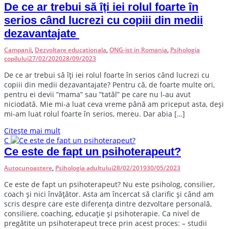
De ce ar trebui să îți iei rolul foarte în
serios când lucrezi cu copiii din medii
dezavantajate
Campanii
,
Dezvoltare educationala
,
ONG-ist in Romania
,
Psihologia
copilului
27/02/2020
28/09/2023
D
e ce ar trebui să îți iei rolul foarte în serios când lucrezi cu
copiii din medii dezavantajate? Pentru că, de foarte multe ori,
pentru ei devii ”mama” sau ”tatăl” pe care nu l-au avut
niciodată. Mie mi-a luat ceva vreme până am priceput asta, deși
mi-am luat rolul foarte în serios, mereu. Dar abia […]
Citește mai mult
C
Ce este de fapt un psihoterapeut?
Autocunoastere
,
Psihologia adultului
28/02/2019
30/05/2023
C
e este de fapt un psihoterapeut? Nu este psiholog, consilier,
coach și nici învățător. Asta am încercat să clarific și când am
scris despre care este diferența dintre dezvoltare personală,
consiliere, coaching, educație și psihoterapie. Ca nivel de
pregătite un psihoterapeut trece prin acest proces: – studii