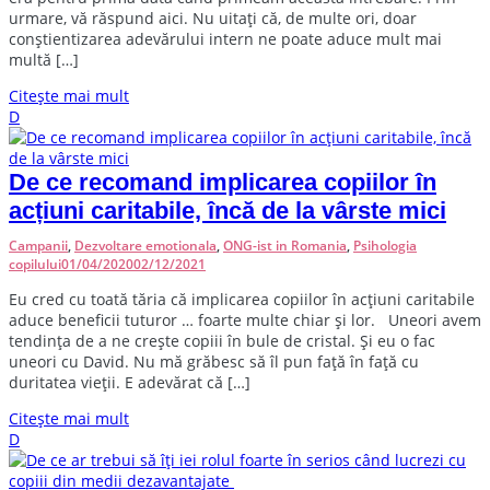
urmare, vă răspund aici. Nu uitați că, de multe ori, doar
conștientizarea adevărului intern ne poate aduce mult mai
multă […]
Citește mai mult
D
De ce recomand implicarea copiilor în
acțiuni caritabile, încă de la vârste mici
Campanii
,
Dezvoltare emotionala
,
ONG-ist in Romania
,
Psihologia
copilului
01/04/2020
02/12/2021
E
u cred cu toată tăria că implicarea copiilor în acțiuni caritabile
aduce beneficii tuturor … foarte multe chiar și lor. Uneori avem
tendința de a ne crește copiii în bule de cristal. Și eu o fac
uneori cu David. Nu mă grăbesc să îl pun față în față cu
duritatea vieții. E adevărat că […]
Citește mai mult
D