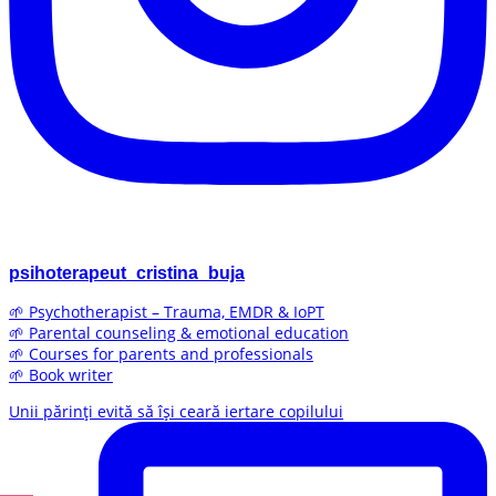
psihoterapeut_cristina_buja
🌱 Psychotherapist – Trauma, EMDR & IoPT
🌱 Parental counseling & emotional education
🌱 Courses for parents and professionals
🌱 Book writer
Unii părinți evită să își ceară iertare copilului