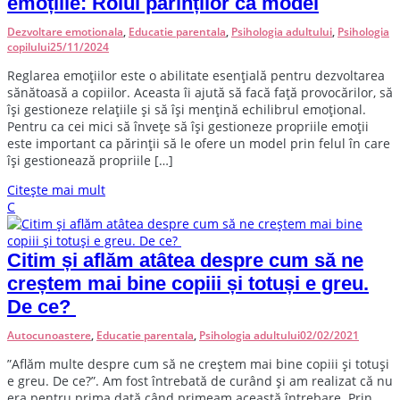
emoțiile: Rolul părinților ca model
Dezvoltare emotionala
,
Educatie parentala
,
Psihologia adultului
,
Psihologia
copilului
25/11/2024
R
eglarea emoțiilor este o abilitate esențială pentru dezvoltarea
sănătoasă a copiilor. Aceasta îi ajută să facă față provocărilor, să
își gestioneze relațiile și să își mențină echilibrul emoțional.
Pentru ca cei mici să învețe să își gestioneze propriile emoții
este important ca părinții să le ofere un model prin felul în care
își gestionează propriile […]
Citește mai mult
C
Citim și aflăm atâtea despre cum să ne
creștem mai bine copiii și totuși e greu.
De ce?
Autocunoastere
,
Educatie parentala
,
Psihologia adultului
02/02/2021
”Aflăm multe despre cum să ne creștem mai bine copiii și totuși
e greu. De ce?”. Am fost întrebată de curând și am realizat că nu
era pentru prima dată când primeam această întrebare. Prin