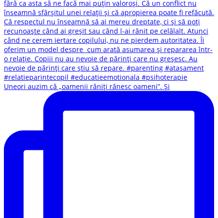
Uneori auzim că „oamenii răniți rănesc oameni”. Și