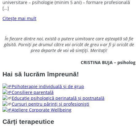
universitare – psihologie (minim 5 ani) – formare profesională
[…]
Citește mai mult
În fiecare dintre noi, există o putere uimitoare care așteaptă să fie
găsită. Porniți pe drumul către voi oricât de greu v-ar fi și oricât de
prea departe de voi vă simțiți. Meritați!
CRISTINA BUJA – psiholog
Hai să lucrăm împreună!
Psihoterapie individuală și de grup
Consiliere parentală
Educație psihologică perinatală și postnatală
Cursuri pentru părinți și profesioniști
Ateliere Corporate Wellbeing
Cărți terapeutice