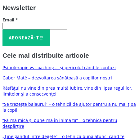
Newsletter
Email
*
Cele mai distribuite articole
Psihoterapie vs coaching … și pericolul când le confuzi
Gabor Maté – dezvoltarea sănătoasă a copiilor noștri
Răsfățul nu vine din prea multă iubire, vine din lipsa regulilor,
limitelor și a consecvenței
”Se trezește balaurul” – o tehnică de ajutor pentru a nu mai țipa
la copil
”Fă-mă mică și pune-mă în inima ta” – o tehnică pentru
despărțire
„Ține gândul între degete” – o tehnică bună atunci când te