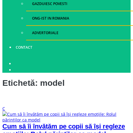
GAZDUIESC POVESTI
ONG-IST IN ROMANIA
ADVERTORIALE
CONTACT
Etichetă:
model
C
Cum să îi învățăm pe copii să își regleze