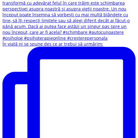
În viață ni se spune des ce ar trebui să urmărim: