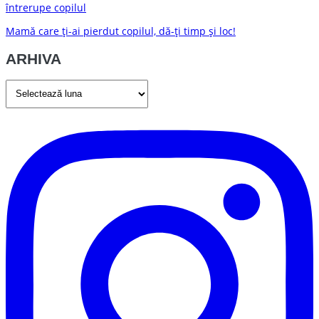
întrerupe copilul
Mamă care ți-ai pierdut copilul, dă-ți timp și loc!
ARHIVA
ARHIVA